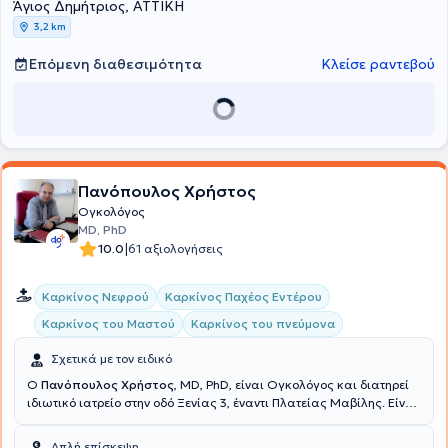
συνεργάζεται με Ιδιωτικές κλινικές και Νοσοκομεία.
Άγιος Δημήτριος, ΑΤΤΙΚΗ
3,2 km
Επόμενη διαθεσιμότητα
Κλείσε ραντεβού
Πανόπουλος Χρήστος
Ογκολόγος
MD, PhD
|
10.0
61 αξιολογήσεις
Καρκίνος Νεφρού
Καρκίνος Παχέος Εντέρου
Καρκίνος του Μαστού
Καρκίνος του πνεύμονα
Σχετικά με τον ειδικό
Ο
Πανόπουλος Χρήστος
, MD, PhD, είναι Ογκολόγος και διατηρεί
ιδιωτικό ιατρείο στην οδό Ξενίας 3, έναντι Πλατείας Μαβίλης. Είναι
Διευθυντής Ογκολογικού Τμήματος της Ευρωκλινικής Αθηνών.
Είναι Διδάκτωρ του Εθνικού και Καποδιστριακού Πανεπιστημίου
Απλή επίσκεψη