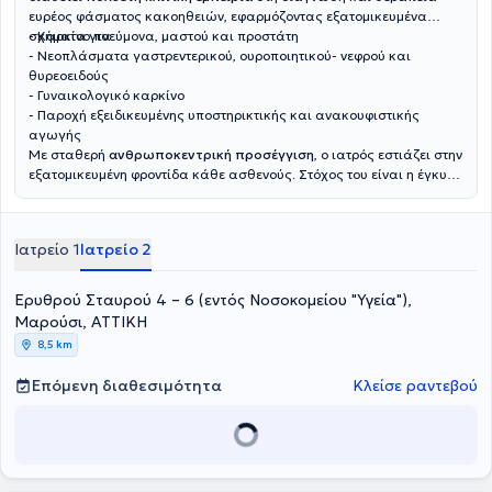
ευρέος φάσματος κακοηθειών, εφαρμόζοντας εξατομικευμένα
σχήματα για:
- Καρκίνο πνεύμονα, μαστού και προστάτη
- Νεοπλάσματα γαστρεντερικού, ουροποιητικού- νεφρού και
θυρεοειδούς
- Γυναικολογικό καρκίνο
- Παροχή εξειδικευμένης υποστηρικτικής και ανακουφιστικής
αγωγής
Με σταθερή
ανθρωποκεντρική προσέγγιση
, ο ιατρός εστιάζει στην
εξατομικευμένη φροντίδα κάθε ασθενούς. Στόχος του είναι η έγκυρη
ενημέρωση και η ουσιαστική στήριξη των ασθενών και των
οικογενειών τους, διασφαλίζοντας τη βέλτιστη δυνατή ποιότητα
ζωής σε κάθε στάδιο της θεραπευτικής διαδρομής.
Ιατρείο 1
Ιατρείο 2
Ερυθρού Σταυρού 4 – 6 (εντός Νοσοκομείου "Υγεία"),
Μαρούσι, ΑΤΤΙΚΗ
8,5 km
Επόμενη διαθεσιμότητα
Κλείσε ραντεβού