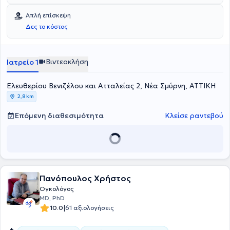
χειρουργική αντιμετώπιση, η ακτινοθεραπεία και οι εξειδικευμένες
εξειδικευμένο τμήμα επεμβατικής ακτινολογίας της Βιοκλινική
αναλυτική ενημέρωση και τη συνεχή υποστήριξη του ασθενούς και
τοπικές θεραπείες.
Αθηνών.
της οικογένειάς του σε κάθε στάδιο της θεραπείας.
Απλή επίσκεψη
Δες το κόστος
Βιντεοκλήση
Ιατρείο 1
Ελευθερίου Βενιζέλου και Ατταλείας 2, Νέα Σμύρνη, ΑΤΤΙΚΗ
2,8 km
Επόμενη διαθεσιμότητα
Κλείσε ραντεβού
Πανόπουλος Χρήστος
Ογκολόγος
MD, PhD
|
10.0
61 αξιολογήσεις