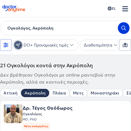
doctoranytime
EL
Ογκολόγος, Ακρόπολη
DO+ Προνομιακές τιμές
Διαθεσιμότητα
Υ
21
Ογκολόγοι κοντά στην Ακρόπολη
Δεν βρέθηκαν Ογκολόγοι με online ραντεβού στην
Ακρόπολη, αλλά σε κοντινές περιοχές.
Αττική
Ακρόπολη
Πλάκα
Μετς
Μοναστηράκι
Σ
Δρ. Τέγος Θεόδωρος
Ογκολόγος
MD, PhD
Νέος συνεργάτης