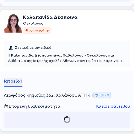
Society for Medical Oncology (ESMO),η American Society of Clinical
Oncology (ASCO), η European Neuroendocrine Tumor Society e.V.
(ENETS) καθώς και η North American Neuroendocrine Tumor
Καλαπανίδα Δέσποινα
Society (NANETS).Τέλος,σημαντική είναι και η συνεισφορά της
ιατρού σε ερευνητικά προγράμματα και δημοσιεύσεις, έχοντας
Ογκολόγος
λάβει τιμητική διάκριση το έτος 2023 ως Επιστημονικά Υπεύθυνη
Νέος συνεργάτης
Διευθύντρια «για την πολύτιμη συμβολή της στους ασθενείς και
συναδέλφους Ιατρούς της Κλινικής» στο 11ο Πανελλήνιο Συνέδριο
«Τα Νέα Φάρμακα στην Ογκολογία».
Σχετικά με την ειδικό
Η
Καλαπανίδα Δέσποινα
είναι
Παθολόγος - Ογκολόγος
και
Διδάκτωρ της Ιατρικής σχολής Αθηνών στον τομέα του καρκίνου του
μαστού, διατηρώντας ιδιωτικό ιατρείο στο Χαλάνδρι. Στόχος της
είναι να στέκεται ουσιαστικά δίπλα στους ασθενείς με καρκίνο σε
κάθε στάδιο της θεραπείας τους. Δίνει ιδιαίτερη έμφαση στη σαφή
Ιατρείο 1
τους ενημέρωση, την εμπιστοσύνη και την ανθρώπινη σχέση ιατρού -
ασθενούς. Διαθέτει σημαντική εμπειρία ως ερευνητής σε μεγάλες
πολυκεντρικές κλινικές μελέτες, γεγονός που της επιτρέπει να
Λεωφόρος Κηφισίας 362, Χαλάνδρι, ΑΤΤΙΚΗ
8,8 km
εφαρμόζει σύγχρονες και τεκμηριωμένες θεραπευτικές
προσεγγίσεις. Συνεργάζεται με τα Νοσοκομεία "Υγεία" και
Επόμενη διαθεσιμότητα
Κλείσε ραντεβού
Ευρωκλινική Αθηνών καθώς συμμετέχει και ενεργά στην
επιστημονική έρευνα με δημοσιεύσεις σε διεθνή συνέδρια και
επιστημονικά περιοδικά.