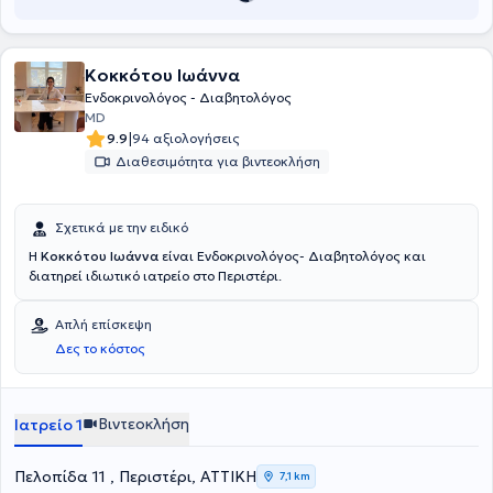
ιατρός αριθμεί πολλές δημοσιεύσεις πρωτότυπων εργασιών σε
ιατρικά περιοδικά της διεθνούς βιβλιογραφίας, ανακοινώσεις
προφορικών και γραπτών περιλήψεων σε ελληνικά και διεθνή
συνέδρια, καθώς και πολύχρονη ερευνητική δραστηριότητα.
Κοκκότου Ιωάννα
Ενδοκρινολόγος - Διαβητολόγος
MD
|
9.9
94 αξιολογήσεις
Διαθεσιμότητα για βιντεοκλήση
Σχετικά με την ειδικό
Η
Κοκκότου Ιωάννα
είναι Ενδοκρινολόγος- Διαβητολόγος και
διατηρεί ιδιωτικό ιατρείο στο Περιστέρι.
Απλή επίσκεψη
Δες το κόστος
Βιντεοκλήση
Ιατρείο 1
Πελοπίδα 11 , Περιστέρι, ΑΤΤΙΚΗ
7,1 km