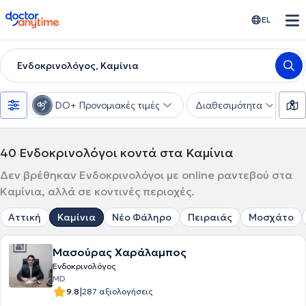
doctoranytime
EL
Ενδοκρινολόγος, Καμίνια
DO+ Προνομιακές τιμές
Διαθεσιμότητα
Υ
40
Ενδοκρινολόγοι κοντά στα Καμίνια
Δεν βρέθηκαν Ενδοκρινολόγοι με online ραντεβού στα
Καμίνια, αλλά σε κοντινές περιοχές.
Αττική
Καμίνια
Νέο Φάληρο
Πειραιάς
Μοσχάτο
Μασούρας Χαράλαμπος
Ενδοκρινολόγος
MD
|
9.8
287 αξιολογήσεις