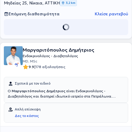
Μηδείας 25, Νίκαια, ΑΤΤΙΚΗ
3,2 km
Επόμενη διαθεσιμότητα
Κλείσε ραντεβού
Μαργαριτόπουλος Δημήτριος
Ενδοκρινολόγος - Διαβητολόγος
MD, MSc
|
9.9
178 αξιολογήσεις
Σχετικά με τον ειδικό
Ο
Μαργαριτόπουλος Δημήτριος
είναι Ενδοκρινολόγος -
Διαβητολόγος και διατηρεί ιδιωτικό ιατρείο στα Πετράλωνα.
Σπούδασε στην Ιατρική Σχολή του Αριστοτελείου Πανεπιστημίου
Θεσσαλονίκης και πραγματοποίησε μεταπτυχιακές σπουδές στην
Απλή επίσκεψη
Εφαρμοσμένη Διαιτολογία - Διατροφή στο Χαροκόπειο
Δες το κόστος
Πανεπιστήμιο Αθηνών. Επίσης, είναι Υποψήφιος Διδάκτωρ στο
Εθνικό και Καποδιστριακό Πανεπιστήμιο Αθηνών και έχει
εκπαιδευθεί στο Διαβήτη Κύησης στο Γενικό Νοσοκομείο Αθηνών