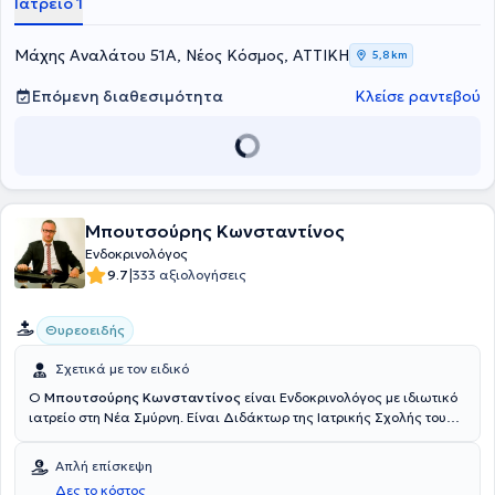
Ιατρείο 1
Μάχης Αναλάτου 51Α, Νέος Κόσμος, ΑΤΤΙΚΗ
5,8 km
Επόμενη διαθεσιμότητα
Κλείσε ραντεβού
Μπουτσούρης Κωνσταντίνος
Ενδοκρινολόγος
|
9.7
333 αξιολογήσεις
Θυρεοειδής
Σχετικά με τον ειδικό
Ο
Μπουτσούρης Κωνσταντίνος
είναι Ενδοκρινολόγος με ιδιωτικό
ιατρείο στη Νέα Σμύρνη. Είναι Διδάκτωρ της Ιατρικής Σχολής του
Εθνικού και Καποδιστριακού Πανεπιστημίου Αθηνών, με θέμα τον
τρόπο επίδρασης των γονιδίων στην εκδήλωση και στη θεραπεία
Απλή επίσκεψη
της παχυσαρκίας και του σακχαρώδη διαβήτη τύπου ΙΙ. Επίσης,
Δες το κόστος