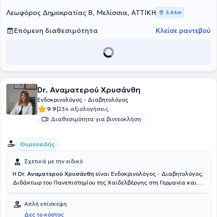
South East Aigaion στη Μύκονο. Τέλος, η γιατρός διαθέτει ιδιαίτερη
εμπειρία στο θυρεοειδή, στο σακχαρώδη διαβήτη και στην
Λεωφόρος Δημοκρατίας 8, Μελίσσια, ΑΤΤΙΚΗ
5,6 km
οστεοπόρωση.
Επόμενη διαθεσιμότητα
Κλείσε ραντεβού
Dr. Αναματερού Χρυσάνθη
Ενδοκρινολόγος - Διαβητολόγος
|
9.9
234 αξιολογήσεις
Διαθεσιμότητα για βιντεοκλήση
Θυρεοειδής
Σχετικά με την ειδικό
Η
Dr. Αναματερού Χρυσάνθη
είναι Ενδοκρινολόγος - Διαβητολόγος,
Διδάκτωρ του Πανεπιστημίου της Χαϊδελβέργης στη Γερμανία και
διατηρεί ιδιωτικό ιατρείο στο Μαρούσι. Διαθέτει πτυχίο ιατρικής
από την Ιατρική Σχολή του Εθνικού και Καποδιστριακού
Απλή επίσκεψη
Πανεπιστημίου Αθηνών και ολοκλήρωσε την ειδικότητά της στην
Δες το κόστος