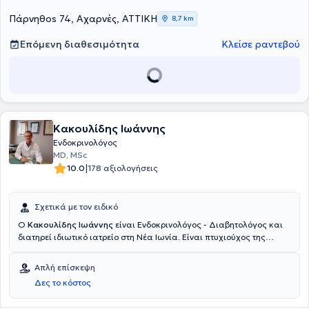
Πάρνηθοs 74, Αχαρνές, ΑΤΤΙΚΗ
8,7 km
Επόμενη διαθεσιμότητα
Κλείσε ραντεβού
Κακουλίδης Ιωάννης
Ενδοκρινολόγος
MD, MSc
|
10.0
178 αξιολογήσεις
Σχετικά με τον ειδικό
Ο
Κακουλίδης Ιωάννης
είναι Ενδοκρινολόγος - Διαβητολόγος και
διατηρεί ιδιωτικό ιατρείο στη Νέα Ιωνία. Είναι πτυχιούχος της
Ιατρικής Σχολής του Εθνικού και Καποδιστριακού Πανεπιστημίου
Αθηνών και κάτοχος Μεταπτυχιακού διπλώματος στην «Έρευνα
Απλή επίσκεψη
στην Γυναικεία Αναπαραγωγή» της Ιατρικής Σχολής του ΕΚΠΑ.
Δες το κόστος
Ειδικεύτηκε στην Ενδοκρινολογία στο Τμήμα Ενδοκρινολογίας,
Διαβήτη και Μεταβολισμού του Γενικού Νοσοκομείου - Μαιευτηρίου