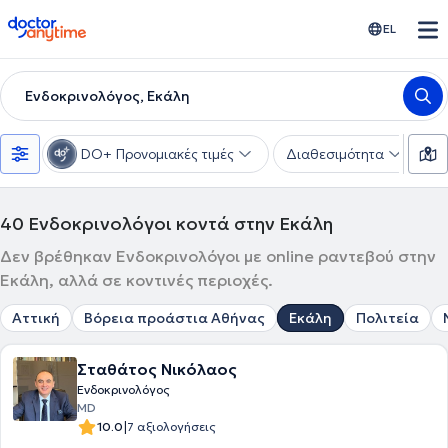
doctoranytime
EL
Ενδοκρινολόγος, Εκάλη
DO+ Προνομιακές τιμές
Διαθεσιμότητα
Υ
40
Ενδοκρινολόγοι κοντά στην Εκάλη
Δεν βρέθηκαν Ενδοκρινολόγοι με online ραντεβού στην
Εκάλη, αλλά σε κοντινές περιοχές.
Αττική
Βόρεια προάστια Αθήνας
Εκάλη
Πολιτεία
Σταθάτος Νικόλαος
Ενδοκρινολόγος
MD
|
10.0
7 αξιολογήσεις