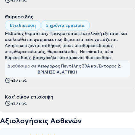
45 λεπτά
Θυρεοειδής
Εξειδίκευση
5 χρόνια εμπειρία
Μέθοδος θεραπείας: Πραγματοποιείται κλινική εξέταση και
ακολουθείται φαρμακευτική θεραπεία, εάν χρειάζεται.
Αντιμετωπίζονται παθήσεις όπως υποθυρεοειδισμός,
υπερθυρεοειδισμός, θυρεοειδίτιδες, Hashimoto, όζοι
θυρεοειδούς, βρογχοκήλη και καρκίνος θυρεοειδούς.
Διαθέσιμο σε:
Λεωφόρος Πεντέλης 39Α και Έκτορος 2,
ΒΡΙΛΗΣΣΙΑ, ΑΤΤΙΚΗ
45 λεπτά
Κατ' οίκον επίσκεψη
45 λεπτά
Αξιολογήσεις Ασθενών