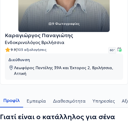
9 Φωτογραφίες
Καραγιώργος Παναγιώτης
Ενδοκρινολόγος Βριλήσσια
|
9.9
103 αξιολογήσεις
60 '
Διεύθυνση
Λεωφόρος Πεντέλης 39Α και Έκτορος 2, Βριλήσσια,
Αττική
Προφίλ
Εμπειρία
Διαθεσιμότητα
Υπηρεσίες
Αξ
Γιατί είναι ο κατάλληλος για σένα