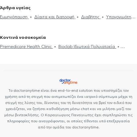
Σύνδρομο Cushing
Έλλειψη σιδήρου
Χαμηλή τεστοστερόνη
Γαλάτσι
Ενδοκρινολόγοι στους Αμπελόκηπους
Ενδοκρινολόγοι
Άρθρα υγείας
Ακρομεγαλία
Προδιαβήτης
Διαβήτης
Πολυκυστικές ωοθήκες
στη Νέα Φιλαδέλφεια
Ενδοκρινολόγοι στην Αθήνα
Εμμηνόπαυση
Δίαιτα και διατροφή
Διαβήτης
Υπογονιμότητα
Διαταραχές περιόδου
Δίαιτα και διατροφή
Παχυσαρκία
Ενδοκρινολόγοι στην Πανόρμου
Ενδοκρινολόγοι στην Κυψέλη
Πολυκυστικές ωοθήκες
Δυσλιπιδαιμικός έλεγχος
Οστεοπόρωση
Μεταβολικό σύνδρομο
Ενδοκρινολόγοι στο Κολωνάκι
Ενδοκρινολόγοι στην Πλατεία
Μεταβολικό σύνδρομο
Μαβίλη
Ενδοκρινολόγοι στου Ζωγράφου
Κοντινά νοσοκομεία
Premedicare Health Clinic
Bioclab Ιδιωτικά Πολυιατρεία
Premedicare health clinic
Ιάζω
Center NT-CardioMetabolics
Το doctoranytime είναι ένα end-to-end solution που υποστηρίζει τον
χρήστη από τη στιγμή που αντιμετωπίζει ένα ιατρικό σύμπτωμα μέχρι τη
στιγμή της λύσης του, δίνοντας του τη δυνατότητα να βρεί τον ειδικό που
χρειάζεται, να ζητήσει καθοδήγηση μέσω chat και να μιλήσει μαζί του
μέσω βιντεοκλήσης. Ο Καραγιωργος Παναγιωτης έχει συμπληρώσει τις
πληροφορίες που αναγράφονται, οι οποίες τίθενται υπό επεξεργασία
από την ομάδα του doctoranytime.