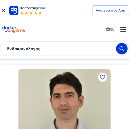
Doctoranytime
Άνοιγμα στο App
doctoranytime
EL
Ενδοκρινολόγος