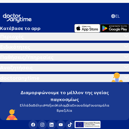
EL
Κατέβασε το app
Περιοχές
Ειδικότητες
Παθήσεις/Υπηρεσίες
Αναζητήσεις
doctoranytime
Διαμορφώνουμε το μέλλον της υγείας
παγκοσμίως
Ελλάδα
Βέλγιο
Μεξικό
Κολομβία
Εκουαδόρ
Γουατεμάλα
Βραζιλία