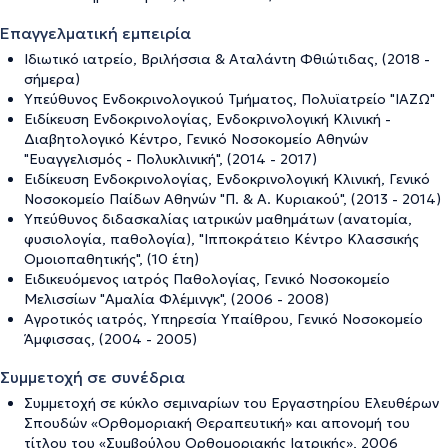
Επαγγελματική εμπειρία
Ιδιωτικό ιατρείο, Βριλήσσια & Αταλάντη Φθιώτιδας, (2018 -
σήμερα)
Υπεύθυνος Ενδοκρινολογικού Τμήματος, Πολυϊατρείο "ΙAΖΩ"
Ειδίκευση Ενδοκρινολογίας, Ενδοκρινολογική Κλινική -
Διαβητολογικό Κέντρο, Γενικό Νοσοκομείο Αθηνών
"Ευαγγελισμός - Πολυκλινική", (2014 - 2017)
Ειδίκευση Ενδοκρινολογίας, Ενδοκρινολογική Κλινική, Γενικό
Νοσοκομείο Παίδων Αθηνών "Π. & Α. Κυριακού", (2013 - 2014)
Υπεύθυνος διδασκαλίας ιατρικών μαθημάτων (ανατομία,
φυσιολογία, παθολογία), "Ιπποκράτειο Κέντρο Κλασσικής
Ομοιοπαθητικής", (10 έτη)
Ειδικευόμενος ιατρός Παθολογίας, Γενικό Νοσοκομείο
Μελισσίων "Αμαλία Φλέμινγκ", (2006 - 2008)
Αγροτικός ιατρός, Υπηρεσία Υπαίθρου, Γενικό Νοσοκομείο
Άμφισσας, (2004 - 2005)
Συμμετοχή σε συνέδρια
Συμμετοχή σε κύκλο σεμιναρίων του Εργαστηρίου Ελευθέρων
Σπουδών «Ορθομοριακή Θεραπευτική» και απονομή του
τίτλου του «Συμβούλου Ορθομοριακής Ιατρικής», 2006