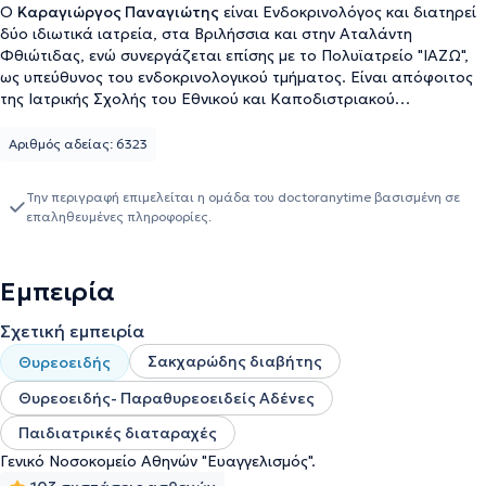
Ο
Καραγιώργος Παναγιώτης
είναι Ενδοκρινολόγος και διατηρεί
δύο ιδιωτικά ιατρεία, στα Βριλήσσια και στην Αταλάντη
Φθιώτιδας, ενώ συνεργάζεται επίσης με το Πολυϊατρείο "ΙΑΖΩ",
ως υπεύθυνος του ενδοκρινολογικού τμήματος. Είναι απόφοιτος
της Ιατρικής Σχολής του Εθνικού και Καποδιστριακού
Πανεπιστημίου Αθηνών και έχει εξειδικευτεί στην Ενδοκρινολογία
και Διαβητολογία στην Ενδοκρινολογική Κλινική - Διαβητολογικό
Αριθμός αδείας: 6323
Κέντρο του Γενικού Νοσοκομείου Αθηνών "Ευαγγελισμός" και στο
Γενικό Νοσοκομείο Παίδων Αθηνών "Π. & Α. Κυριακού". Επιπλέον,
Την περιγραφή επιμελείται η ομάδα του doctoranytime βασισμένη σε
είναι κάτοχος διπλώματος στην Ομοιοπαθητική από το
επαληθευμένες πληροφορίες.
"Ιπποκράτειο Κέντρο Κλασσικής Ομοιοπαθητικής", την Βρετανική
Σχολή "The School Of Homeopathy" και τον Πορτογαλικό
Σύλλογο Ομοιοπαθητικής. Διαθέτει σημαντική εργασιακή
Εμπειρία
εμπειρία, έχοντας εργαστεί τόσο στον ιδιωτικό, όσο και στο
δημόσιο τομέα, ενώ κατέχει και διδακτική εμπειρία, ως υπεύθυνος
Σχετική εμπειρία
διδασκαλίας ιατρικών μαθημάτων στο "Ιπποκράτειο Κέντρο
Κλασσικής Ομοιοπαθητικής" από το 2007. Τέλος, ο γιατρός στα
Σακχαρώδης διαβήτης
Θυρεοειδής
πλαίσια της δια βίου εκπαίδευσης του έχει συμμετάσχει σε
Θυρεοειδής- Παραθυρεοειδείς Αδένες
πληθώρα επιστημονικών συνεδρίων και εκπαιδευτικών
σεμιναρίων Ενδοκρινολογίας.
Παιδιατρικές διαταραχές
Γενικό Νοσοκομείο Αθηνών "Ευαγγελισμός".