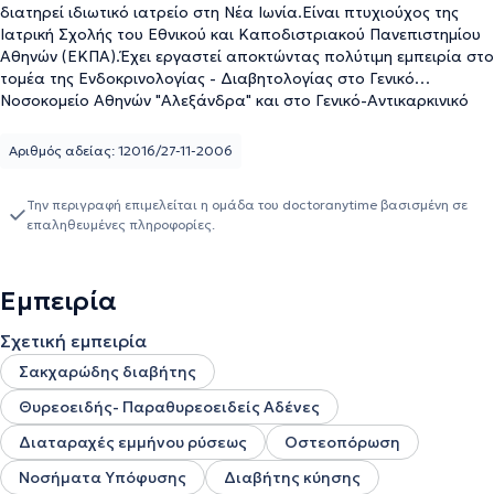
διατηρεί ιδιωτικό ιατρείο στη Νέα Ιωνία.Είναι πτυχιούχος της
Ιατρική Σχολής του Εθνικού και Καποδιστριακού Πανεπιστημίου
Αθηνών (ΕΚΠΑ).Έχει εργαστεί αποκτώντας πολύτιμη εμπειρία στο
τομέα της Ενδοκρινολογίας - Διαβητολογίας στο Γενικό
Νοσοκομείο Αθηνών "Αλεξάνδρα" και στο Γενικό-Αντικαρκινικό
Νοσοκομείο Αθηνών "Άγιος Σάββας".Επιπλέον, η ειδικός έχει
συμμετάσχει σε πολυάριθμα ενδοκρινολογικά και διαβητολογικά
Αριθμός αδείας: 12016/27-11-2006
συνέδρια με στόχο τη συνεχή επιμόρφωση και ενημέρωση της σε
θέματα ενδοκρινολογίας.Έχει εκπαιδευτεί και διαθέτει μεγάλη
Την περιγραφή επιμελείται η ομάδα του doctoranytime βασισμένη σε
κλινική εμπειρία σε μεγάλο εύρος ενδοκρινολογικών παθήσεων,
επαληθευμένες πληροφορίες.
συμπεριλαμβανομένων του σακχαρώδη διαβήτη τύπου 1 & 2,
σακχαρώδη διαβήτη κύησης, των νοσημάτων θυρεοειδούς και
παραθυρεοειδών αδένων, της οστεοπόρωσης και των νοσημάτων
Εμπειρία
του μεταβολισμού ασβεστίου, των ενδοκρινοπαθειών κατά την
κύηση, των διαταραχών εμμήνου ρύσεως, των νοσημάτων των
Σχετική εμπειρία
επινεφριδίων και της υπόφυσης, της ενδοκρινικής
υπέρτασης καθώς και της παχυσαρκίας.Τέλος, η ιατρός είναι
Σακχαρώδης διαβήτης
μέλος του Ιατρικού συλλόγου Αθηνών και της Ελληνικής
Θυρεοειδής- Παραθυρεοειδείς Αδένες
Ενδοκρινολογικής Εταιρείας.
Διαταραχές εμμήνου ρύσεως
Οστεοπόρωση
Νοσήματα Υπόφυσης
Διαβήτης κύησης