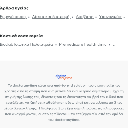
Σύνδρομο Cushing
Έλλειψη σιδήρου
Χαμηλή τεστοστερόνη
Πανόρμου
Ενδοκρινολόγοι στον Χολαργό
Ενδοκρινολόγοι στο
Άρθρα υγείας
Ακρομεγαλία
Προδιαβήτης
Διαβήτης
Πολυκυστικές ωοθήκες
Περιστέρι
Ενδοκρινολόγοι στο Κολωνάκι
Ενδοκρινολόγοι στην
Εμμηνόπαυση
Δίαιτα και διατροφή
Διαβήτης
Υπογονιμότητα
Διαταραχές περιόδου
Δίαιτα και διατροφή
Παχυσαρκία
Κηφισιά
Ενδοκρινολόγοι στην Πλατεία Μαβίλη
Ενδοκρινολόγοι
Πολυκυστικές ωοθήκες
Δυσλιπιδαιμικός έλεγχος
Οστεοπόρωση
Μεταβολικό σύνδρομο
στα Βριλήσσια
Ενδοκρινολόγοι στην Αγία Παρασκευή
Μεταβολικό σύνδρομο
Ενδοκρινολόγοι στου Γουδή
Ενδοκρινολόγοι στου Ζωγράφου
Κοντινά νοσοκομεία
Bioclab Ιδιωτικά Πολυιατρεία
Premedicare health clinic
Premedicare Health Clinic
Ιάζω
Center NT-CardioMetabolics
Το doctoranytime είναι ένα end-to-end solution που υποστηρίζει τον
χρήστη από τη στιγμή που αντιμετωπίζει ένα ιατρικό σύμπτωμα μέχρι τη
στιγμή της λύσης του, δίνοντας του τη δυνατότητα να βρεί τον ειδικό που
χρειάζεται, να ζητήσει καθοδήγηση μέσω chat και να μιλήσει μαζί του
μέσω βιντεοκλήσης. Η Γκολφινου Ζωη έχει συμπληρώσει τις πληροφορίες
που αναγράφονται, οι οποίες τίθενται υπό επεξεργασία από την ομάδα
του doctoranytime.