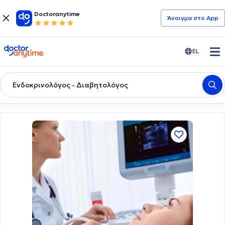
Doctoranytime
Άνοιγμα στο App
doctoranytime
EL
Ενδοκρινολόγος - Διαβητολόγος