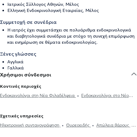
Ιατρικός Σύλλογος Αθηνών, Μέλος
Ελληνική Ενδοκρινολογική Εταιρείας, Μέλος
Συμμετοχή σε συνέδρια
Η ιατρός έχει συμμετάσχει σε πολυάριθμα ενδοκρινολογικά
και διαβητολογικά συνέδρια με στόχο τη συνεχή επιμόρφωση
και ενημέρωση σε θέματα ενδοκρινολογίας.
Ξένες γλώσσες
Αγγλικά
Γαλλικά
Χρήσιμοι σύνδεσμοι
Κοντινές περιοχές
Ενδοκρινολόγοι στη Νέα Φιλαδέλφεια
Ενδοκρινολόγοι στο Νέο
Ηράκλειο
Ενδοκρινολόγοι στους Αγίους Αναργύρους
Ενδοκρινολόγοι στο Γαλάτσι
Ενδοκρινολόγοι στην Αθήνα
Σχετικές υπηρεσίες
Ενδοκρινολόγοι στο Μαρούσι
Ενδοκρινολόγοι στο Χαλάνδρι
Ηλεκτρονική συνταγογράφηση
Θυρεοειδής
Απώλεια βάρους
Ενδοκρινολόγοι στην Κυψέλη
Ενδοκρινολόγοι στο Νέο Ψυχικό
Υποθυρεοειδισμός
Θυρεοειδίτιδα
Υπερθυρεοειδισμός
Ενδοκρινολόγοι στους Αμπελόκηπους
Ενδοκρινολόγοι στην