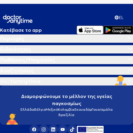
EL
Κατέβασε το app
Περιοχές
Ειδικότητες
Παθήσεις/Υπηρεσίες
Αναζητήσεις
doctoranytime
Διαμορφώνουμε το μέλλον της υγείας
παγκοσμίως
Ελλάδα
Βέλγιο
Μεξικό
Κολομβία
Εκουαδόρ
Γουατεμάλα
Βραζιλία