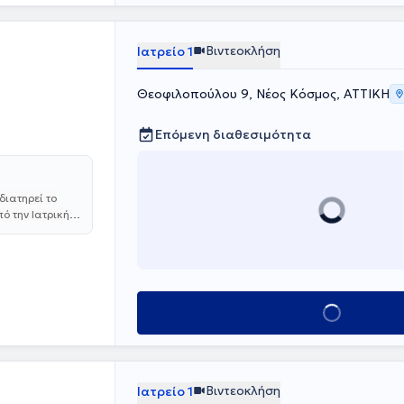
ρείο
Γενικού
όγου Αθηνών,
Βιντεοκλήση
Ιατρείο 1
ταιρείας.
Θεοφιλοπούλου 9, Νέος Κόσμος, ΑΤΤΙΚΗ
Επόμενη διαθεσιμότητα
διατηρεί το
ό την Ιατρική
ίνησε την
ύθως, μετέβη
ίο
ρινολογίας,
κομείων Skåne
Κλείσε ραντεβού
ης
τον Σακχαρώδη
 Επιστημονικά
νολογικής
 ιατρείο,
Βιντεοκλήση
Ιατρείο 1
νική του