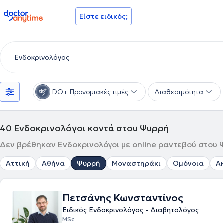
doctoranytime
Είστε ειδικός;
DO+ Προνομιακές τιμές
Διαθεσιμότητα
40
Ενδοκρινολόγοι κοντά στου Ψυρρή
Δεν βρέθηκαν Ενδοκρινολόγοι με online ραντεβού στου Ψ
Αττική
Αθήνα
Ψυρρή
Μοναστηράκι
Ομόνοια
Α
Πετσάνης Κωνσταντίνος
Ειδικός Ενδοκρινολόγος - Διαβητολόγος
MSc