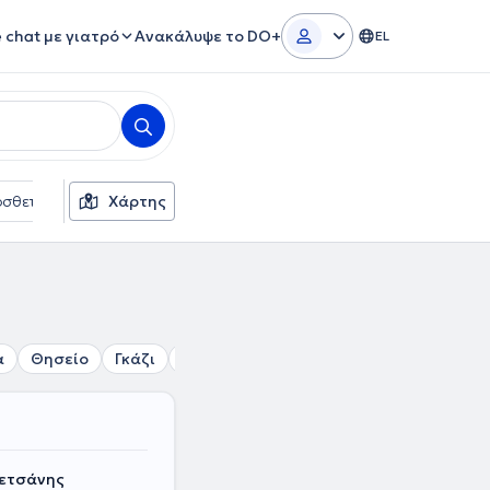
e chat με γιατρό
Ανακάλυψε το DO+
EL
σθετα φίλτρα
Χάρτης
Γλώσσες
Ασφαλιστικές εταιρείες
α
Θησείο
Γκάζι
Πολυτεχνείο
Μουσείο
Εξάρχεια
Πετσάνης