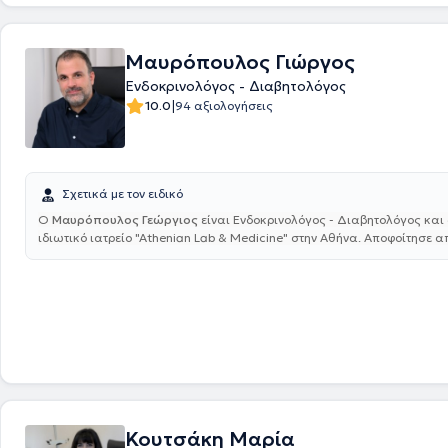
Ενδοκρινοπαθειών Κύησης Εμμηνόπαυσης και Οστεοπόρωσης, στο Ιατ
Ενδοκρινολογίας της Αναπαραγωγής και στο Ανδρολογικό Ιατρείο του 
Νοσοκομείου "Έλενα Βενιζέλου". Τέλος, είναι μέλος του Ιατρικού Συλλ
Μαυρόπουλος Γιώργος
της Ιατρικής Εταιρείας Αθηνών και της Ελληνικής Ενδοκρινολογικής Ε
Ενδοκρινολόγος - Διαβητολόγος
|
10.0
94 αξιολογήσεις
Σχετικά με τον ειδικό
Ο
Μαυρόπουλος Γεώργιος
είναι Ενδοκρινολόγος - Διαβητολόγος και 
ιδιωτικό ιατρείο "Athenian Lab & Medicine" στην Αθήνα. Αποφοίτησε απ
Σχολή του Εθνικού και Καποδιστριακού Πανεπιστημίου Αθηνών και ξεκ
ειδικότητα Παθολογίας στο 251 Γενικό Νοσοκομείο Αεροπορίας. Ακολο
στη Σουηδία όπου έλαβε την ειδικότητα Παθολογίας από το Νοσοκομε
Blekingesjukhuset Karlskrona και συνέχισε με την ειδικότητα της Ενδοκ
Διαβήτη και Μεταβολισμού στις Ενδοκρινολογικές Κλινικές των Νοσο
University Hospital και Sahlgrenska University Hospital. Στα πλαίσια τ
μετεκπαίδευσής του εξειδικεύτηκε στις Παθήσεις Θυρεοειδούς και σ
Διαβήτη στο Sahlgrenska University Hospital, ενώ μετέπειτα διετέλεσε
Υπεύθυνος του Κέντρου Δυσφορίας Φύλου και Επιμελητής της Ενδοκρι
Κλινικής του ίδιου Νοσοκομείου. Σήμερα, παράλληλα με το ιδιωτικό του
Κουτσάκη Μαρία
εργάζεται εξ αποστάσεως ως Επιμελητής Α' στην Ενδοκρινολογική Κλι