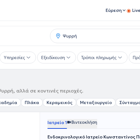
Εύρεση
Liv
Υπηρεσίες
Εξειδίκευση
Τρόποι πληρωμής
Πρό
υρρή, αλλά σε κοντινές περιοχές.
καδημία
Πλάκα
Κεραμεικός
Μεταξουργείο
Σύνταγμ
Βιντεοκλήση
Ιατρείο 1
Ενδοκρινολογικό Ιατρείο Κωνσταντίνος 