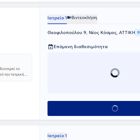
 στα τέλη του
λληλα
Νοσοκομείου.
Βιντεοκλήση
Ιατρείο 1
υρίως στην
αραθυρεοειδών
Θεοφιλοπούλου 9, Νέος Κόσμος, ΑΤΤΙΚΗ
μό, ενώ
θήσεις της
.
Επόμενη διαθεσιμότητα
διατηρεί το
ό την Ιατρική
ίνησε την
ύθως, μετέβη
ίο
ρινολογίας,
κομείων Skåne
Κλείσε ραντεβού
ης
τον Σακχαρώδη
 Επιστημονικά
νολογικής
 ιατρείο,
Ιατρείο 1
νική του