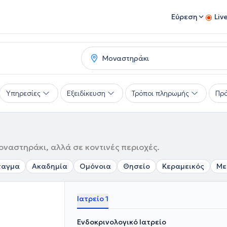
Εύρεση
Liv
Υπηρεσίες
Εξειδίκευση
Τρόποι πληρωμής
Πρό
οναστηράκι, αλλά σε κοντινές περιοχές.
ταγμα
Ακαδημία
Ομόνοια
Θησείο
Κεραμεικός
Με
Ιατρείο 1
Ενδοκρινολογικό Ιατρείο