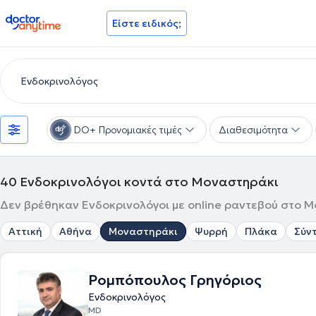
doctoranytime
Είστε ειδικός;
DO+ Προνομιακές τιμές
Διαθεσιμότητα
40
Ενδοκρινολόγοι κοντά στο Μοναστηράκι
Δεν βρέθηκαν Ενδοκρινολόγοι με online ραντεβού στο Μ
Αττική
Αθήνα
Μοναστηράκι
Ψυρρή
Πλάκα
Σύν
Ρομπόπουλος Γρηγόριος
Ενδοκρινολόγος
MD