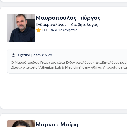
Λονδίνου κατόπιν διαγωνισμού (MRCP London). Στην Ελλάδα επέστρεψε
2013 και λειτουργεί το ιδιωτικό της ιατρείο από το 2014, όντας παρά
Επιστημονική συνεργάτης στο Ενδοκρινολογικό Τμήμα του Αρεταίειου 
Μαυρόπουλος Γιώργος
Παρακολουθεί σεμινάρια και ιατρικά συνέδρια στο αντικείμενό της, κ
Ενδοκρινολόγος - Διαβητολόγος
Αγγλία. Τέλος, εξειδικεύεται στις παθήσεις του θυρεοειδή και των π
αδένων, στον σακχαρώδη διαβήτη, την παχυσαρκία και τον μεταβολισ
|
10.0
94 αξιολογήσεις
επιπλέον αντιμετωπίζει και άλλες παθήσεις, όπως υπογονιμοτητα, πα
υπόφυσης, των επινεφριδίων και το σύνδρομο πολυκυστικών ωοθηκών
Σχετικά με τον ειδικό
Ο
Μαυρόπουλος Γεώργιος
είναι Ενδοκρινολόγος - Διαβητολόγος και 
ιδιωτικό ιατρείο "Athenian Lab & Medicine" στην Αθήνα. Αποφοίτησε απ
Σχολή του Εθνικού και Καποδιστριακού Πανεπιστημίου Αθηνών και ξεκ
ειδικότητα Παθολογίας στο 251 Γενικό Νοσοκομείο Αεροπορίας. Ακολο
στη Σουηδία όπου έλαβε την ειδικότητα Παθολογίας από το Νοσοκομε
Blekingesjukhuset Karlskrona και συνέχισε με την ειδικότητα της Ενδοκ
Διαβήτη και Μεταβολισμού στις Ενδοκρινολογικές Κλινικές των Νοσο
University Hospital και Sahlgrenska University Hospital. Στα πλαίσια τ
μετεκπαίδευσής του εξειδικεύτηκε στις Παθήσεις Θυρεοειδούς και σ
Διαβήτη στο Sahlgrenska University Hospital, ενώ μετέπειτα διετέλεσε
Υπεύθυνος του Κέντρου Δυσφορίας Φύλου και Επιμελητής της Ενδοκρι
Κλινικής του ίδιου Νοσοκομείου. Σήμερα, παράλληλα με το ιδιωτικό του
Μάρκου Μαίρη
εργάζεται εξ αποστάσεως ως Επιμελητής Α' στην Ενδοκρινολογική Κλι