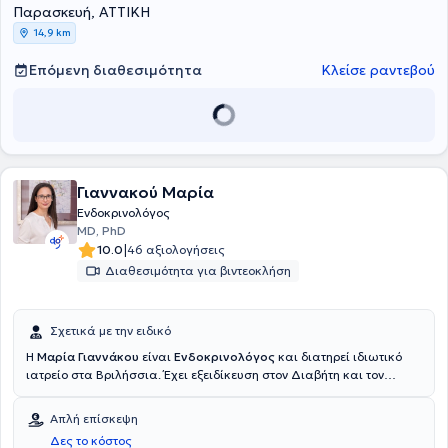
Παρασκευή, ΑΤΤΙΚΗ
14,9 km
Επόμενη διαθεσιμότητα
Κλείσε ραντεβού
Γιαννακού Μαρία
Ενδοκρινολόγος
MD, PhD
|
10.0
46 αξιολογήσεις
Διαθεσιμότητα για βιντεοκλήση
Σχετικά με την ειδικό
Η
Μαρία Γιαννάκου
είναι
Ενδοκρινολόγος
και διατηρεί ιδιωτικό
ιατρείο στα Βριλήσσια. Έχει εξειδίκευση στον Διαβήτη και τον
Μεταβολισμό και είναι Διδάκτωρ της Ιατρικής Σχολής του Εθνικού
και Καποδιστριακού Πανεπιστημίου Αθηνών. Η διδακτορική της
Απλή επίσκεψη
διατριβή επικεντρώθηκε στη χρόνια αυτοάνοση θυρεοειδίτιδα και
Δες το κόστος
στους διατροφικούς και οξειδωτικούς παράγοντες που επηρεάζουν