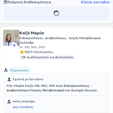
Επόμενη διαθεσιμότητα
Κλείσε ραντεβού
Καζά Μαρία
Ενδοκρινολόγος- Διαβητολόγος - Ιατρός Μεταβολισμού
Χαλάνδρι
Dr., MD, MSc, PhD
|
10
29 αξιολογήσεις
Διαθεσιμότητα για βιντεοκλήση
Θυρεοειδής
Σχετικά με την ειδικό
Η Dr. Μαρία Καζά, MD, MSc, PhD είναι
Ενδοκρινολόγος –
Διαβητολόγος | Ιατρός Μεταβολισμού
και διατηρεί ιδιωτικό
ιατρείο στον Γέρακα.
Είναι εντεταλμένη Διδάσκουσα στο Τμήμα
Φαρμακευτικής του Εθνικού και Καποδιστριακού Πανεπιστημίου
Απλή επίσκεψη
Αθηνών. Είναι αριστούχος Διδάκτωρ της Ιατρικής Σχολής του
Δες το κόστος
Εθνικού και Καποδιστριακού Πανεπιστημίου Αθηνών, με τίτλο
Διδακτορικής Διατριβής "Επίδραση της φυσικής δραστηριότητας