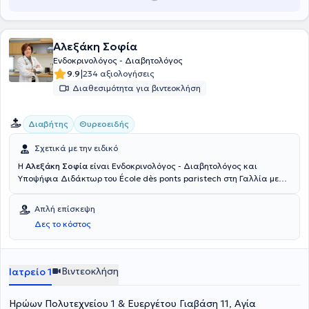
Αλεξάκη Σοφία
Ενδοκρινολόγος - Διαβητολόγος
|
9.9
234 αξιολογήσεις
Διαθεσιμότητα για βιντεοκλήση
Διαβήτης
Θυρεοειδής
Σχετικά με την ειδικό
Η
Αλεξάκη Σοφία
είναι Ενδοκρινολόγος - Διαβητολόγος και
Υποψήφια Διδάκτωρ του École dès ponts paristech στη Γαλλία με
ιδιωτικό ιατρείο στην Αγία Παρασκευή. Ειδικεύτηκε στην
Ενδοκρινολογία - Σακχαρώδη διαβήτη και Μεταβολισμό στο
Απλή επίσκεψη
Βενιζέλειο Γ. Ν. Ηρακλείου, όπου και εξειδικεύτηκε στη
Δες το κόστος
Διαβητολογία. Τέλος, διαθέτει πολυετή κλινική και ερευνητική
εμπειρία στην Ελλάδα, στο Ηνωμένο Βασίλειο, στην Γαλλία και στο
Βέλγιο.
Βιντεοκλήση
Ιατρείο 1
Ηρώων Πολυτεχνείου 1 & Ευεργέτου Γιαβάση 11, Αγία