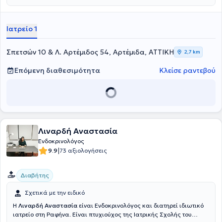
και Καποδιστριακού Πανεπιστημίου Αθηνών στο Γενικό Νοσοκομείο
"Αλεξάνδρα". Τέλος, έχει συμμετάσχει σε ελληνικά και διεθνή
συνέδρια, με στόχο τη συνεχή επιμόρφωση στο τομέα της ειδίκευσής
Ιατρείο 1
της και στο ιδιωτικό της ιατρείο παρέχει πλήθος υπηρεσιών,
εξατομικευμένες για τις ανάγκες εκάστοτε ασθενούς.
Σπετσών 10 & Λ. Αρτέμιδος 54, Αρτέμιδα, ΑΤΤΙΚΗ
2,7 km
Επόμενη διαθεσιμότητα
Κλείσε ραντεβού
Λιναρδή Αναστασία
Ενδοκρινολόγος
|
9.9
73 αξιολογήσεις
Διαβήτης
Σχετικά με την ειδικό
Η
Λιναρδή Αναστασία
είναι Ενδοκρινολόγος και διατηρεί ιδιωτικό
ιατρείο στη Ραφήνα. Είναι πτυχιούχος της Ιατρικής Σχολής του