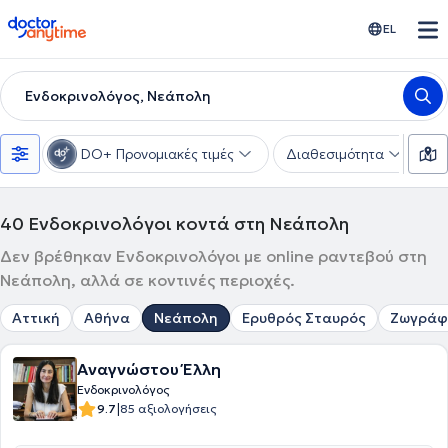
doctoranytime
EL
Ενδοκρινολόγος, Νεάπολη
DO+ Προνομιακές τιμές
Διαθεσιμότητα
Υ
40
Ενδοκρινολόγοι κοντά στη Νεάπολη
Δεν βρέθηκαν Ενδοκρινολόγοι με online ραντεβού στη
Νεάπολη, αλλά σε κοντινές περιοχές.
Αττική
Αθήνα
Νεάπολη
Ερυθρός Σταυρός
Ζωγράφ
Αναγνώστου Έλλη
Ενδοκρινολόγος
|
9.7
85 αξιολογήσεις