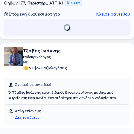
Θηβών 177, Περιστέρι, ΑΤΤΙΚΗ
3,4 km
Επόμενη διαθεσιμότητα
Κλείσε ραντεβού
Τζαβές Ιωάννης
Ενδοκρινολόγος
MD
|
9.8
247 αξιολογήσεις
Σχετικά με τον ειδικό
Ο
Τζαβές Ιωάννης
είναι Ειδικός Ενδοκρινολόγος με ιδιωτικό
ιατρείο στη Νέα Ιωνία. Εκπαιδεύτηκε στην Ενδοκρινολογία στο
Ειδικό Αντικαρκινικό Νοσοκομείο Πειραιά "Μεταξά", όπου
υπηρέτησε στην Ενδοκρινολογική Κλινική του Νοσοκομείου, η οποία
Απλή επίσκεψη
αποτελεί την μεγαλύτερη στην Ελλάδα ενδοκρινολογική κλινική και
Δες το κόστος
είναι μέχρι σήμερα το πιο σημαντικό κέντρο εκπαίδευσης στο
υπερηχογράφημα του θυρεοειδή, όπου ο γιατρός είχε
πρωταγωνιστικό ρόλο, έχοντας εξειδικευθεί στις μεθόδους