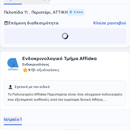
Πελοπίδα 11 , Περιστέρι, ΑΤΤΙΚΗ
3,6 km
Επόμενη διαθεσιμότητα
Κλείσε ραντεβού
Ενδοκρινολογικό Τμήμα Affidea
Ενδοκρινολόγος
|
9.1
5 αξιολογήσεις
Σχετικά με τον ειδικό
Το Πολυϊατρείο Affidea Περιστερίου είναι ένα σύγχρονο πολυϊατρείο
που εξυπηρετεί ασθενείς από την ευρύτερη δυτική Αθήνα,
προσφέροντας ολοκληρωμένη πρωτοβάθμια και εξειδικευμένη
φροντίδα υγείας κάτω από μία οροφή. Με εξειδικευμένους ιατρούς
σε ένα πλατύ φάσμα ειδικοτήτων, το κέντρο καλύπτει τις ανάγκες
Ιατρείο 1
ολόκληρης της οικογένειας - από προληπτικούς ελέγχους έως
εξειδικευμένη διάγνωση και παρακολούθηση.