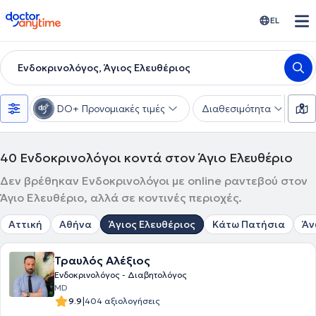
doctoranytime
EL
Ενδοκρινολόγος, Άγιος Ελευθέριος
DO+ Προνομιακές τιμές
Διαθεσιμότητα
Υ
40
Ενδοκρινολόγοι κοντά στον Άγιο Ελευθέριο
Δεν βρέθηκαν Ενδοκρινολόγοι με online ραντεβού στον
Άγιο Ελευθέριο, αλλά σε κοντινές περιοχές.
Αττική
Αθήνα
Άγιος Ελευθέριος
Κάτω Πατήσια
Άν
Τραυλός Αλέξιος
Ενδοκρινολόγος - Διαβητολόγος
MD
|
9.9
404 αξιολογήσεις