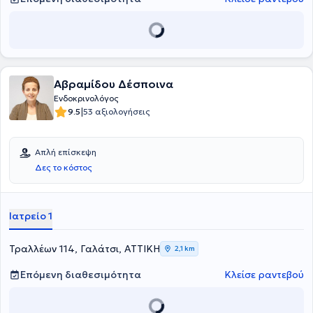
βραβεία σε συνέδρια, συμπεριλαμβανομένου του "Young ESE
Investigator Award 2022" από την European Society of
Endocrinology. Εκτός από τις κλινικές και ερευνητικές μελέτες, έχει
συμμετάσχει σε πολλαπλά συνέδρια σε Ελλάδα και εξωτερικό, με
παρουσίαση διαλέξεων, προφορικών ανακοινώσεων και poster.
Στο ιδιωτικό του ιατρείο αναλαμβάνει περιστατικά από όλο το
Αβραμίδου Δέσποινα
φάσμα της Ενδοκρινολογίας και του Σακχαρώδη Διαβήτη με κύριο
μέλημά του το όφελος του ασθενούς.
Ενδοκρινολόγος
|
9.5
53 αξιολογήσεις
Απλή επίσκεψη
Δες το κόστος
Ιατρείο 1
Τραλλέων 114, Γαλάτσι, ΑΤΤΙΚΗ
2,1 km
Επόμενη διαθεσιμότητα
Κλείσε ραντεβού