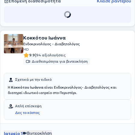
Επόμενη διαθεσιμότητα
Κλείσε ραντεβού
στο "Αρεταίειον" Νοσοκομείο. Ακόμα, η γιατρός έχει αποκτήσει
άδεια εκτέλεσης υπερήχου θυρεοειδούς αδένα και γενικά των
οργάνων της ειδικότητάς της από το υπουργείο Υγείας. Τέλος, η
ιατρός αριθμεί πολλές δημοσιεύσεις πρωτότυπων εργασιών σε
ιατρικά περιοδικά της διεθνούς βιβλιογραφίας, ανακοινώσεις
προφορικών και γραπτών περιλήψεων σε ελληνικά και διεθνή
συνέδρια, καθώς και πολύχρονη ερευνητική δραστηριότητα.
Κοκκότου Ιωάννα
Ενδοκρινολόγος - Διαβητολόγος
MD
|
9.9
94 αξιολογήσεις
Διαθεσιμότητα για βιντεοκλήση
Σχετικά με την ειδικό
Η
Κοκκότου Ιωάννα
είναι Ενδοκρινολόγος- Διαβητολόγος και
διατηρεί ιδιωτικό ιατρείο στο Περιστέρι.
Απλή επίσκεψη
Δες το κόστος
Βιντεοκλήση
Ιατρείο 1