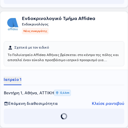
και της Ελληνικής Ενδοκρινολογικής Εταιρείας και μιλάει αγγλικά,
ιταλικά και γερμανικά.
Ενδοκρινολογικό Τμήμα Affidea
Ενδοκρινολόγος
Νέος συνεργάτης
Σχετικά με τον ειδικό
Το Πολυϊατρείο Affidea Αθήνας βρίσκεται στο κέντρο της πόλης και
αποτελεί έναν εύκολα προσβάσιμο ιατρικό προορισμό για
κατοίκους και εργαζομένους της Αθήνας. Συνδυάζει εξειδικευμένες
ιατρικές ειδικότητες με υψηλές διαγνωστικές δυνατότητες,
παρέχοντας ολοκληρωμένη φροντίδα με ανθρώπινη προσέγγιση.
Ιατρείο 1
Βεντήρη 1, Αθήνα, ΑΤΤΙΚΗ
0,4 km
Επόμενη διαθεσιμότητα
Κλείσε ραντεβού