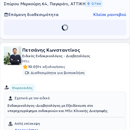
Επίσης, διαθέτει δίπλωμα φροντίδας πολυτραυματία, διετέλεσε
Σπύρου Μερκούρη 64, Παγκράτι, ΑΤΤΙΚΗ
0,7 km
γιατρός του Κέντρου Ελέγχου και Πρόληψης Νοσημάτων, ενώ έχει
εργαστεί και στην Παθολογική Κλινική του Γενικού Νοσοκομείου
Επόμενη διαθεσιμότητα
Κλείσε ραντεβού
Κυπαρισσίας, στα πλαίσια της ειδικότητας του. Τέλος, ο ιατρός
είναι μέλος του Ιατρικού Συλλόγου Αθηνών και της Ελληνικής
Ενδοκρινολογικής Εταιρείας.
Πετσάνης Κωνσταντίνος
Ειδικός Ενδοκρινολόγος - Διαβητολόγος
MSc
|
10.0
94 αξιολογήσεις
Διαθεσιμότητα για βιντεοκλήση
Θυρεοειδής
Σχετικά με τον ειδικό
Ενδοκρινολόγος–Διαβητολόγος με Εξειδίκευση στο
υπερηχογράφημα ενδοκρινών και MSc Κλινικής Διατροφής
Απλή επίσκεψη
Δες το κόστος