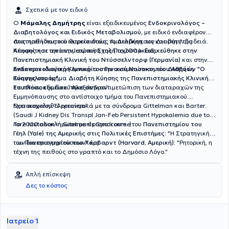
Σχετικά με τον ειδικό
O
Μάμαλης Δημήτρης
είναι εξειδικευμένος
Ενδοκρινολόγος –
Διαβητολόγος και Ειδικός Μεταβολισμού
, με ειδικό ενδιαφέρον
στις παθήσεις του θυρεοειδούς, το Διαβήτη, τον Διαβήτη της
Διατηρεί ιδιωτικό ιατρείο στους Αμπελόκηπους και στη Λιβαδειά.
Κύησης και την αντιμετώπιση της Παχυσαρκίας.
Αποφοίτησε από την Ιατρική Σχολή το 2004.
Eιδικεύθηκε στην
Πανεπιστημιακή Κλινική του Ντύσσελντορφ (Γερμανία)
και στην
Ενδοκρινολογική Κλινική του Γενικού Νοσοκομείου Αθηνών "Ο
Απέκτησε ιδιαίτερη εμπειρία στην αντιμετώπιση του
Διαβήτη
Ευαγγελισμός".
Κύησης
στο τμήμα
Διαβήτη Κύησης
της
Πανεπιστημιακής Κλινικής
του Νοσοκομείου “Αλεξάνδρα”.
Επιπλέον, εξειδικεύτηκε στην αντιμετώπιση των διαταραχών της
Εμμηνόπαυσης στο αντίστοιχο τμήμα του Πανεπιστημιακού
Νοσοκομείου “Αρεταίειο”.
Έχει ασχοληθεί ερευνητικά με τα σύνδρομα Gittelman και Barter.
(Saudi J Kidney Dis Transpl Jan-Feb Persistent Hypokalemia due to a
rare mutation in Gitelman's Syndrome.
Το 2020 ολοκλήρωσε με άριστα course του
)
Πανεπιστημίου του
Γέηλ (Yale) της Αμερικής στις Πολιτικές Επιστήμες:
"
Η Στρατηγική
των διαπραγματεύσεων"
του
Πανεπιστημίου του Χάρβαρντ (Harvard, Αμερική):
και
"Ρητορική, η
τέχνη της πειθούς στο γραπτό και το Δημόσιο Λόγο."
Απλή επίσκεψη
Δες το κόστος
Ιατρείο 1