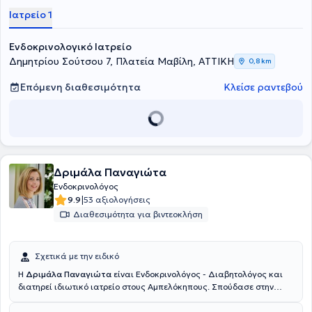
Νοσοκομείο Νίκαιας και ως ειδικευόμενος ενδοκρινολογίας στο
Ιατρείο 1
Ιπποκράτειο Νοσοκομείο Αθηνών από όπου απέκτησε και την
ειδικότητα της Ενδοκρινολογίας. Εργάστηκε επί σειρά ετών ως
Ενδοκρινολογικό Ιατρείο
νοσοκομειακός γιατρός σε ιδιωτικές κλινικές και αργότερα ως
ιατρικός σύμβουλος και ιατρικός διευθυντής σε εταιρεία
Δημητρίου Σούτσου 7, Πλατεία Μαβίλη, ΑΤΤΙΚΗ
0,8 km
ανάπτυξης καινοτόμων θεραπειών.
Επόμενη διαθεσιμότητα
Κλείσε ραντεβού
Δριμάλα Παναγιώτα
Ενδοκρινολόγος
|
9.9
53 αξιολογήσεις
Διαθεσιμότητα για βιντεοκλήση
Σχετικά με την ειδικό
Η
Δριμάλα Παναγιώτα
είναι Ενδοκρινολόγος - Διαβητολόγος και
διατηρεί ιδιωτικό ιατρείο στους Αμπελόκηπους. Σπούδασε στην
Ιατρική Σχολή του Εθνικού & Καποδιστριακού Πανεπιστημίου
Αθηνών. Εξειδικεύτηκε στην Ενδοκρινολογία, τον Διαβήτη και τον