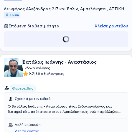
Λεωφόρος Αλεξάνδρας 217 και Έσλιν, Αμπελόκηποι, ΑΤΤΙΚΗ
1,3 km
Επόμενη διαθεσιμότητα
Κλείσε ραντεβού
Βατάλας Ιωάννης - Αναστάσιος
Ενδοκρινολόγος
|
9.7
86 αξιολογήσεις
Θυρεοειδής
Σχετικά με τον ειδικό
Ο
Βατάλας Ιωάννης - Αναστάσιος
είναι Ενδοκρινολόγος και
διατηρεί ιδιωτικό ιατρείο στους Αμπελόκηπους, ενώ παράλληλα
διατελεί ενδοκρινολόγος στο Ταμείο Υγείας Προσωπικού Εθνικής
Τραπέζης. Είναι αριστούχος Διδάκτωρ Ιατρικής του Εθνικού και
Απλή επίσκεψη
Καποδιστριακού Πανεπιστημίου Αθηνών και κατέχει πτυχίο της
Δες το κόστος