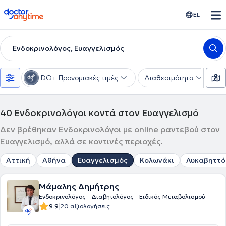
doctoranytime
EL
Ενδοκρινολόγος, Ευαγγελισμός
DO+ Προνομιακές τιμές
Διαθεσιμότητα
Υ
40
Ενδοκρινολόγοι κοντά στον Ευαγγελισμό
Δεν βρέθηκαν Ενδοκρινολόγοι με online ραντεβού στον
Ευαγγελισμό, αλλά σε κοντινές περιοχές.
Αττική
Αθήνα
Ευαγγελισμός
Κολωνάκι
Λυκαβηττό
Μάμαλης Δημήτρης
Ενδοκρινολόγος - Διαβητολόγος - Ειδικός Μεταβολισμού
|
9.9
20 αξιολογήσεις