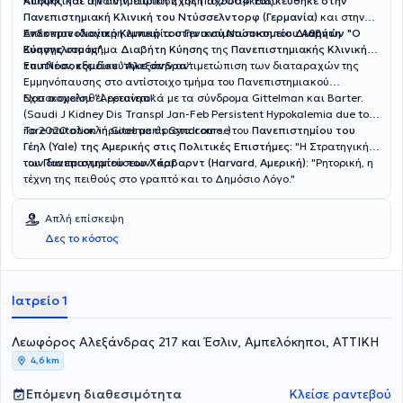
Κύησης και την αντιμετώπιση της Παχυσαρκίας.
Αποφοίτησε από την Ιατρική Σχολή το 2004.
Eιδικεύθηκε στην
Πανεπιστημιακή Κλινική του Ντύσσελντορφ (Γερμανία)
και στην
Ενδοκρινολογική Κλινική του Γενικού Νοσοκομείου Αθηνών "Ο
Απέκτησε ιδιαίτερη εμπειρία στην αντιμετώπιση του
Διαβήτη
Ευαγγελισμός".
Κύησης
στο τμήμα
Διαβήτη Κύησης
της
Πανεπιστημιακής Κλινικής
του Νοσοκομείου “Αλεξάνδρα”.
Επιπλέον, εξειδικεύτηκε στην αντιμετώπιση των διαταραχών της
Εμμηνόπαυσης στο αντίστοιχο τμήμα του Πανεπιστημιακού
Νοσοκομείου “Αρεταίειο”.
Έχει ασχοληθεί ερευνητικά με τα σύνδρομα Gittelman και Barter.
(Saudi J Kidney Dis Transpl Jan-Feb Persistent Hypokalemia due to a
rare mutation in Gitelman's Syndrome.
Το 2020 ολοκλήρωσε με άριστα course του
)
Πανεπιστημίου του
Γέηλ (Yale) της Αμερικής στις Πολιτικές Επιστήμες:
"
Η Στρατηγική
των διαπραγματεύσεων"
του
Πανεπιστημίου του Χάρβαρντ (Harvard, Αμερική):
και
"Ρητορική, η
τέχνη της πειθούς στο γραπτό και το Δημόσιο Λόγο."
Απλή επίσκεψη
Δες το κόστος
Ιατρείο 1
Λεωφόρος Αλεξάνδρας 217 και Έσλιν, Αμπελόκηποι, ΑΤΤΙΚΗ
4,6 km
Επόμενη διαθεσιμότητα
Κλείσε ραντεβού