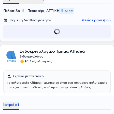
Πελοπίδα 11 , Περιστέρι, ΑΤΤΙΚΗ
3,7 km
Επόμενη διαθεσιμότητα
Κλείσε ραντεβού
Ενδοκρινολογικό Τμήμα Affidea
Ενδοκρινολόγος
|
9.1
5 αξιολογήσεις
Σχετικά με τον ειδικό
Το Πολυϊατρείο Affidea Περιστερίου είναι ένα σύγχρονο πολυϊατρείο
που εξυπηρετεί ασθενείς από την ευρύτερη δυτική Αθήνα,
προσφέροντας ολοκληρωμένη πρωτοβάθμια και εξειδικευμένη
φροντίδα υγείας κάτω από μία οροφή. Με εξειδικευμένους ιατρούς
σε ένα πλατύ φάσμα ειδικοτήτων, το κέντρο καλύπτει τις ανάγκες
Ιατρείο 1
ολόκληρης της οικογένειας - από προληπτικούς ελέγχους έως
εξειδικευμένη διάγνωση και παρακολούθηση.