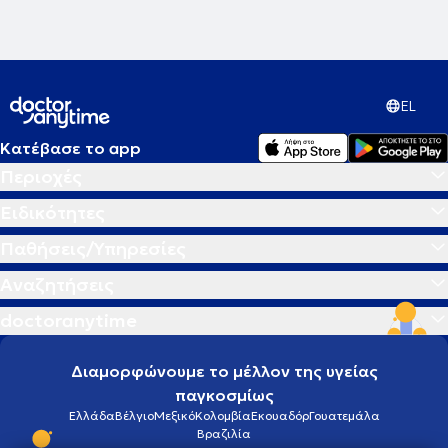
EL
Κατέβασε το app
Περιοχές
Ειδικότητες
Παθήσεις/Υπηρεσίες
Αναζητήσεις
doctoranytime
Διαμορφώνουμε το μέλλον της υγείας
παγκοσμίως
Ελλάδα
Βέλγιο
Μεξικό
Κολομβία
Εκουαδόρ
Γουατεμάλα
Βραζιλία