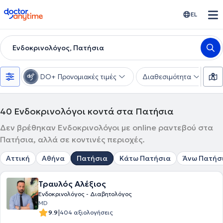
doctoranytime
EL
Ενδοκρινολόγος, Πατήσια
DO+ Προνομιακές τιμές
Διαθεσιμότητα
Υ
40
Ενδοκρινολόγοι κοντά στα Πατήσια
Δεν βρέθηκαν Ενδοκρινολόγοι με online ραντεβού στα
Πατήσια, αλλά σε κοντινές περιοχές.
Αττική
Αθήνα
Πατήσια
Κάτω Πατήσια
Άνω Πατήσ
Τραυλός Αλέξιος
Ενδοκρινολόγος - Διαβητολόγος
MD
|
9.9
404 αξιολογήσεις