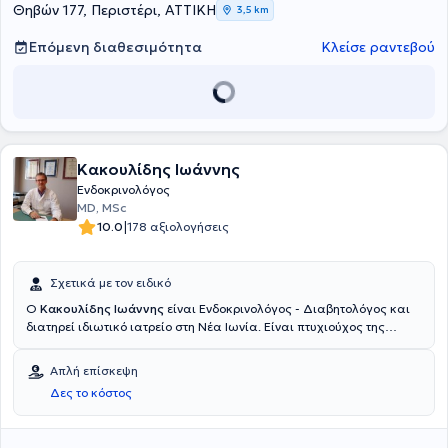
Θηβών 177, Περιστέρι, ΑΤΤΙΚΗ
3,5 km
Επόμενη διαθεσιμότητα
Κλείσε ραντεβού
Κακουλίδης Ιωάννης
Ενδοκρινολόγος
MD, MSc
|
10.0
178 αξιολογήσεις
Σχετικά με τον ειδικό
Ο
Κακουλίδης Ιωάννης
είναι Ενδοκρινολόγος - Διαβητολόγος και
διατηρεί ιδιωτικό ιατρείο στη Νέα Ιωνία. Είναι πτυχιούχος της
Ιατρικής Σχολής του Εθνικού και Καποδιστριακού Πανεπιστημίου
Αθηνών και κάτοχος Μεταπτυχιακού διπλώματος στην «Έρευνα
Απλή επίσκεψη
στην Γυναικεία Αναπαραγωγή» της Ιατρικής Σχολής του ΕΚΠΑ.
Δες το κόστος
Ειδικεύτηκε στην Ενδοκρινολογία στο Τμήμα Ενδοκρινολογίας,
Διαβήτη και Μεταβολισμού του Γενικού Νοσοκομείου - Μαιευτηρίου
Αθηνών “Έλενα Βενιζέλου”. Στο πλαίσιο της ειδίκευσης του,