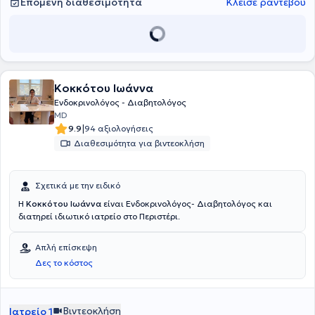
Επόμενη διαθεσιμότητα
Κλείσε ραντεβού
στο "Αρεταίειον" Νοσοκομείο. Ακόμα, η γιατρός έχει αποκτήσει
άδεια εκτέλεσης υπερήχου θυρεοειδούς αδένα και γενικά των
οργάνων της ειδικότητάς της από το υπουργείο Υγείας. Τέλος, η
ιατρός αριθμεί πολλές δημοσιεύσεις πρωτότυπων εργασιών σε
ιατρικά περιοδικά της διεθνούς βιβλιογραφίας, ανακοινώσεις
προφορικών και γραπτών περιλήψεων σε ελληνικά και διεθνή
συνέδρια, καθώς και πολύχρονη ερευνητική δραστηριότητα.
Κοκκότου Ιωάννα
Ενδοκρινολόγος - Διαβητολόγος
MD
|
9.9
94 αξιολογήσεις
Διαθεσιμότητα για βιντεοκλήση
Σχετικά με την ειδικό
Η
Κοκκότου Ιωάννα
είναι Ενδοκρινολόγος- Διαβητολόγος και
διατηρεί ιδιωτικό ιατρείο στο Περιστέρι.
Απλή επίσκεψη
Δες το κόστος
Βιντεοκλήση
Ιατρείο 1