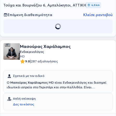
παρακολουθήσει μετεκπαιδευτικά προγράμματα αναφορικά με την
Τσόχα και Βουρνάζου 6, Αμπελόκηποι, ΑΤΤΙΚΗ
4,6 km
Ανθρώπινη Αναπαραγωγή, την Παιδική Παχυσαρκία καθώς και
εξειδίκευση στο Υπερηχογράφημα Θυρεοειδούς στο Εθνικό &
Επόμενη διαθεσιμότητα
Κλείσε ραντεβού
Καποδιστριακό Πανεπιστήμιο Αθηνών.
Μασούρας Χαράλαμπος
Ενδοκρινολόγος
MD
|
9.8
287 αξιολογήσεις
Σχετικά με τον ειδικό
Ο
Μασούρας Χαράλαμπος
MD είναι Ενδοκρινολόγος και διατηρεί
ιδιωτικά ιατρεία στο Περιστέρι και στην Καλλιθέα. Είναι
πτυχιούχος της Ιατρικής Σχολής του Εθνικού και Καποδιστριακού
Πανεπιστημίου Αθηνών και ειδικεύτηκε στην Παθολογία στην Δ’
Απλή επίσκεψη
Παθολογική Κλινική του Πανεπιστημιακού Γενικού Νοσοκομείου
Δες το κόστος
Αθηνών "Αττικόν" και στην Ενδοκρινολογία στη Β’ Προπαιδευτική
Παθολογική Κλινική του ίδιου νοσοκομείου. Πραγματοποίησε
πρακτική άσκηση στο Ενδοκρινολογικό Ιατρείο του Γενικού