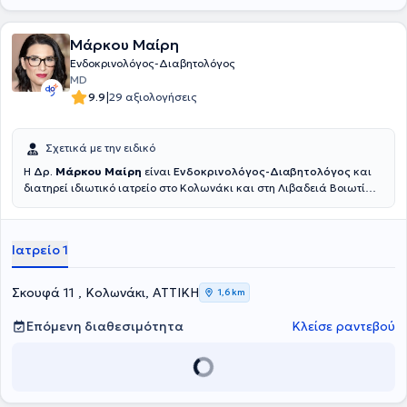
Μάρκου Μαίρη
Ενδοκρινολόγος-Διαβητολόγος
MD
|
9.9
29 αξιολογήσεις
Σχετικά με την ειδικό
Η
Δρ.
Μάρκου Μαίρη
είναι
Ενδοκρινολόγος-Διαβητολόγος
και
διατηρεί ιδιωτικό ιατρείο στο Κολωνάκι και στη Λιβαδειά Βοιωτίας.
Αποφοίτησε από την Ιατρική Σχολή του Αριστοτελείου Πανεπιστημίου
Θεσσαλονίκης (Α.Π.Θ.) το 2007 και ειδικεύτηκε στην
Ενδοκρινολογία, Διαβήτη και Μεταβολισμό στο Γ.Ν.Α. «Ο
Ιατρείο 1
Ευαγγελισμός», αποκτώντας σημαντική εμπειρία σε
ενδοκρινολογικά περιστατικά. Μετά την ολοκλήρωση της
υποχρεωτικής Υπηρεσίας Υπαίθρου ακολούθησε η ολοκλήρωση του
Σκουφά 11 , Κολωνάκι, ΑΤΤΙΚΗ
1,6 km
γενικού μέρους τη ειδικότητας της Παθολογίας στο Γ.Ν. Βόλου κατά
τα έτη 2010 έως 2012 με συμμετοχή στις εργασίες της κλινικής και
Επόμενη διαθεσιμότητα
Κλείσε ραντεβού
το πρόγραμμα καθημερινής γενικής εφημερίας του
νοσοκομείου.Έως την έναρξη του ειδικού μέρους η ιατρός εργάστηκε
στο NHS (Εθνικό Σύστημα Υγείας) του Ηνωμένου Βασιλείου της
Αγγλίας σε μεγάλα νοσοκομεία του Λονδίνου στο τμήμα A & E
Queen’s Hospital, Romford, London καθώς και Acute Medical Unit