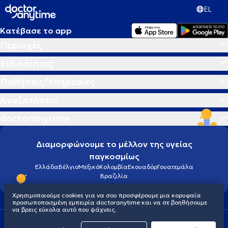
EL
Κατέβασε το app
Περιοχές
Ειδικότητες
Παθήσεις/Υπηρεσίες
Αναζητήσεις
doctoranytime
Διαμορφώνουμε το μέλλον της υγείας
παγκοσμίως
Ελλάδα
Βέλγιο
Μεξικό
Κολομβία
Εκουαδόρ
Γουατεμάλα
Βραζιλία
Χρησιμοποιούμε cookies για να σου προσφέρουμε μια κορυφαία
προσωποποιημένη εμπειρία doctoranytime και να σε βοηθήσουμε
να βρεις εύκολα αυτό που ψάχνεις.
Οροι χρήσης
Cookies
Πολιτική προστασίας προσωπικού απορρήτου