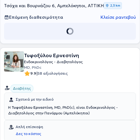
παρακολουθήσει μετεκπαιδευτικά προγράμματα αναφορικά με την
Τσόχα και Βουρνάζου 6, Αμπελόκηποι, ΑΤΤΙΚΗ
2,3 km
Ανθρώπινη Αναπαραγωγή, την Παιδική Παχυσαρκία καθώς και
εξειδίκευση στο Υπερηχογράφημα Θυρεοειδούς στο Εθνικό &
Επόμενη διαθεσιμότητα
Κλείσε ραντεβού
Καποδιστριακό Πανεπιστήμιο Αθηνών.
Τυφοξύλου Ερνεστίνη
Ενδοκρινολόγος - Διαβητολόγος
MD, PhDc
|
9.9
58 αξιολογήσεις
Διαβήτης
Σχετικά με την ειδικό
Η
Τυφοξύλου Ερνεστίνη
, MD, PhD(c), είναι Ενδοκρινολόγος -
Διαβητολόγος στην Πανόρμου (Αμπελόκηποι)
Απλή επίσκεψη
Δες το κόστος