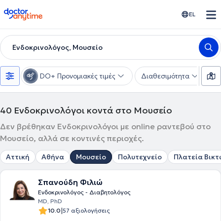
doctoranytime
EL
Ενδοκρινολόγος, Μουσείο
DO+ Προνομιακές τιμές
Διαθεσιμότητα
Υ
40
Ενδοκρινολόγοι κοντά στο Μουσείο
Δεν βρέθηκαν Ενδοκρινολόγοι με online ραντεβού στο
Μουσείο, αλλά σε κοντινές περιοχές.
Αττική
Αθήνα
Μουσείο
Πολυτεχνείο
Πλατεία Βικτ
Σπανούδη Φιλιώ
Ενδοκρινολόγος - Διαβητολόγος
ΜD, PhD
|
10.0
57 αξιολογήσεις