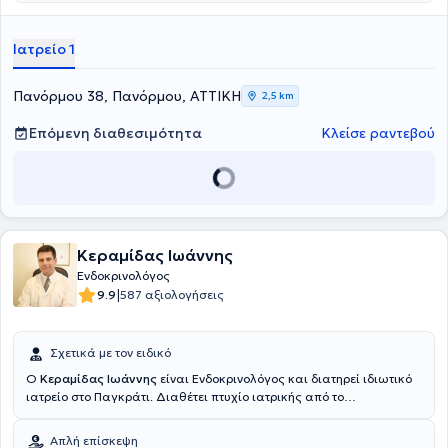
Ιατρείο 1
Πανόρμου 38, Πανόρμου, ΑΤΤΙΚΗ
2,5 km
Επόμενη διαθεσιμότητα
Κλείσε ραντεβού
Κεραμίδας Ιωάννης
Ενδοκρινολόγος
|
9.9
587 αξιολογήσεις
Σχετικά με τον ειδικό
Ο
Κεραμίδας Ιωάννης
είναι Ενδοκρινολόγος και διατηρεί ιδιωτικό
ιατρείο στο Παγκράτι. Διαθέτει πτυχίο ιατρικής από το
Πανεπιστήμιο Ovidius στη Ρουμανία και παρακολούθησε 2ετές
μεταπτυχιακό πρόγραμμα στη "Διεθνή Ιατρική - Διαχείριση
Απλή επίσκεψη