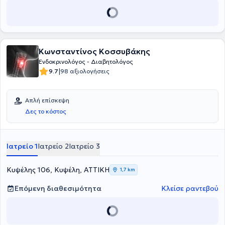
Υπόφυσης. Ο ιατρός είναι τακτικό μέλος της Ελληνικής
Ενδοκρινολογικής Εταιρείας και του Ιατρικού Συλλόγου Αθηνών.
Τέλος, έχει συμμετάσχει στη διενέργεια κλινικών μελετών και στη
συγγραφή επιστημονικών εργασιών, πολλές εκ των οποίων έχουν
ανακοινωθεί σε συνέδρια και δημοσιευθεί σε διεθνή περιοδικά.
Κωνσταντίνος Κοσσυβάκης
Ενδοκρινολόγος - Διαβητολόγος
|
9.7
98 αξιολογήσεις
Απλή επίσκεψη
Δες το κόστος
Ιατρείο 1
Ιατρείο 2
Ιατρείο 3
Κυψέλης 106, Κυψέλη, ΑΤΤΙΚΗ
1,7 km
Επόμενη διαθεσιμότητα
Κλείσε ραντεβού