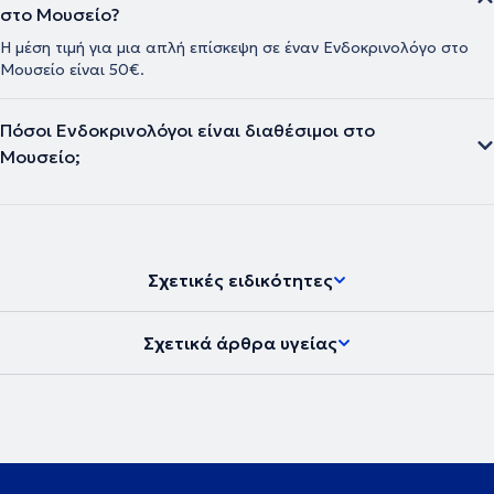
της διεθνούς βιβλιογραφίας και ανακοινώσεις σε ελληνικά και
στο Μουσείο?
διεθνή συνέδρια. Είναι μέλος της Ελληνικής Ενδοκρινολογικής
Η μέση τιμή για μια απλή επίσκεψη σε έναν Ενδοκρινολόγο στο
Εταιρείας, καθώς και των εταιρειών Εndocrine Society, European
Μουσείο είναι 50€.
Society of Endocrinology (ESE), Εuropean Neuroendocrine
Association (ENEA), European Young Endocrinologists & Scientists
(EYES). Διατηρεί ιδιωτικό ιατρείο στην πλατεία Μαβίλη.
Πόσοι Ενδοκρινολόγοι είναι διαθέσιμοι στο
Μουσείο;
Σχετικές ειδικότητες
Σχετικά άρθρα υγείας