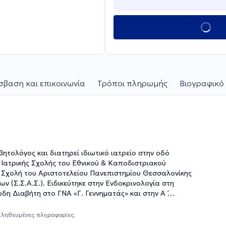
βαση και επικοινωνία
Τρόποι πληρωμής
Βιογραφικό 
βητολόγος και διατηρεί ιδιωτικό ιατρείο στην οδό
Ιατρικής Σχολής του Εθνικού & Καποδιστριακού
ή Σχολή του Αριστοτελείου Πανεπιστημίου Θεσσαλονίκης
ν (Σ.Σ.Α.Σ.). Ειδικεύτηκε στην Ενδοκρινολογία στη
 Διαβήτη στο ΓΝΑ «Γ. Γεννηματάς» και στην Α ́
 Νοσοκομείου Αθηνών, ενώ κατά τη διάρκεια της ειδίκευσής
Ενδοκρινολογίας στο Ενδοκρινολογικό Τμήμα Αύξησης και
αληθευμένες πληροφορίες.
 στην αντιμετώπιση Ενδοκρινοπαθειών και Σακχαρώδους