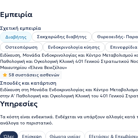
Διαβήτη κατά την Κύηση στο Ενδοκρινολογικό Τμήμα του Νοσοκομ
Κλιμακτηρίου και Εμμηνόπαυσης στη Β’ Μαιευτική και Γυναικολογ
Εμπειρία
ερευνητική δραστηριότητα με δημοσιευμένες πρωτότυπες εργασίες
βραβεύσεις σε ελληνικά και διεθνή συνέδρια, παρακολουθώντας τ
Σχετική εμπειρία
Ενδοκρινολογίας στα πλαίσια της συνεχούς κατάρτισης. Είναι μέλ
European Society of Endocrinology (ESE) και της Εndocrine Society
Σακχαρώδης διαβήτης
Θυρεοειδής- Παρα
Διαβήτης
Οστεοπόρωση
Ενδοκρινολογία κύησης
Επινεφρίδια
Ειδίκευση, Μονάδα Eνδοκρινολογίας και Κέντρο Μεταβολισμού κα
Παθολογική και Ογκολογική Κλινική 401 Γενικού Στρατιωτικού Νοσ
Μαιευτηρίου «Έλενα Βενιζέλου»
58 συστάσεις ασθενών
Σπουδές και κατάρτιση
Ειδίκευση στη Μονάδα Eνδοκρινολογίας και Κέντρο Μεταβολισμο
στην Α' Παθολογική και Ογκολογική Κλινική του 401 Γενικού Στρ
Υπηρεσίες
Τα κόστη είναι ενδεικτικά. Ενδέχεται να υπάρξουν αλλαγές κατά 
ανάλογα το περιστατικό.
Όλες
Επίσκεψη
Θέματα υγείας
Εξετάσεις & Επεμβάσει