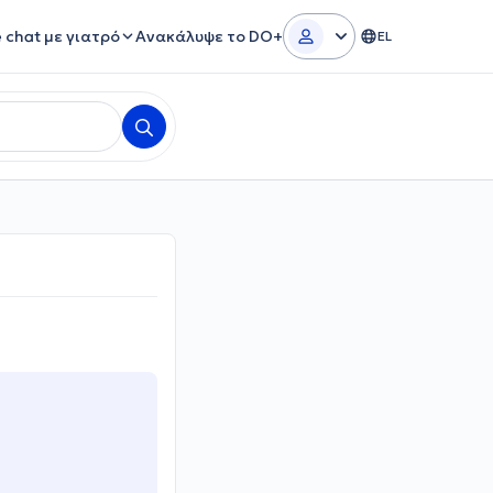
e chat με γιατρό
Ανακάλυψε το DO+
EL