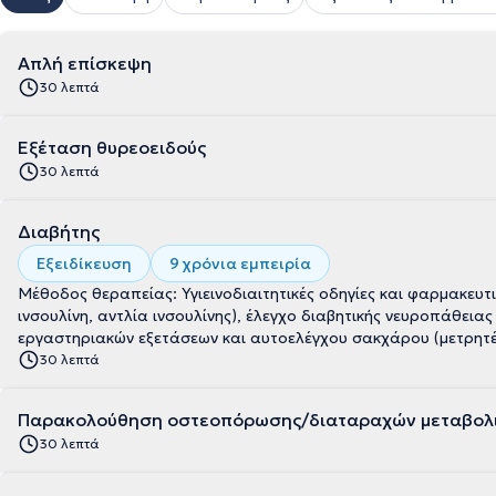
Απλή επίσκεψη
30 λεπτά
Εξέταση θυρεοειδούς
30 λεπτά
Διαβήτης
Εξειδίκευση
9 χρόνια εμπειρία
Μέθοδος θεραπείας: Υγιεινοδιαιτητικές οδηγίες και φαρμακευτι
ινσουλίνη, αντλία ινσουλίνης), έλεγχο διαβητικής νευροπάθει
εργαστηριακών εξετάσεων και αυτοελέγχου σακχάρου (μετρητ
30 λεπτά
Παρακολούθηση οστεοπόρωσης/διαταραχών μεταβολι
30 λεπτά