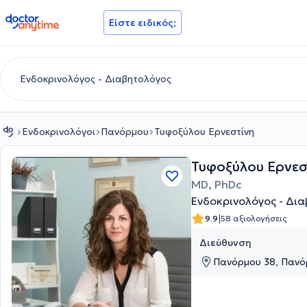
doctoranytime
Είστε ειδικός;
Ενδοκρινολόγοι
Πανόρμου
Τυφοξύλου Ερνεστίνη
Τυφοξύλου Ερνεσ
MD, PhDc
Ενδοκρινολόγος - Δι
|
9.9
58 αξιολογήσεις
Διεύθυνση
Πανόρμου 38, Πανόρ