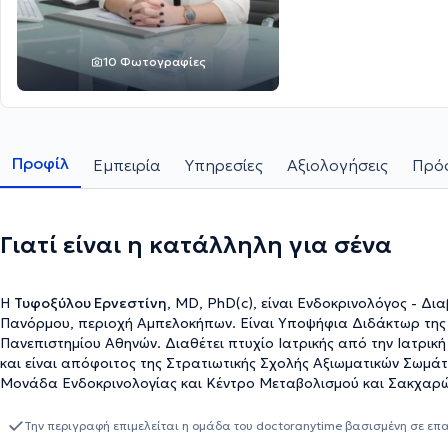
10 Φωτογραφίες
Προφίλ
Εμπειρία
Υπηρεσίες
Αξιολογήσεις
Πρόσ
Γιατί είναι η κατάλληλη για σένα
Η
Τυφοξύλου Ερνεστίνη
, MD, PhD(c), είναι Ενδοκρινολόγος - Δια
Πανόρμου, περιοχή Αμπελοκήπων. Είναι Υποψήφια Διδάκτωρ της 
Πανεπιστημίου Αθηνών. Διαθέτει πτυχίο Ιατρικής από την Ιατρικ
και είναι απόφοιτος της Στρατιωτικής Σχολής Αξιωματικών Σωμάτω
Μονάδα Eνδοκρινολογίας και Κέντρο Μεταβολισμού και Σακχαρώδη
Παθολογική και Ογκολογική Κλινική του 401 Γενικού Στρατιωτικού
της εκπαιδεύτηκε στην αντιμετώπιση περιστατικών Παιδιατρικής 
Την περιγραφή επιμελείται η ομάδα του doctoranytime βασισμένη σε επ
Ανάπτυξης του Νοσοκομείου Παίδων «Παν. & Αγλαΐας Κυριακού»,