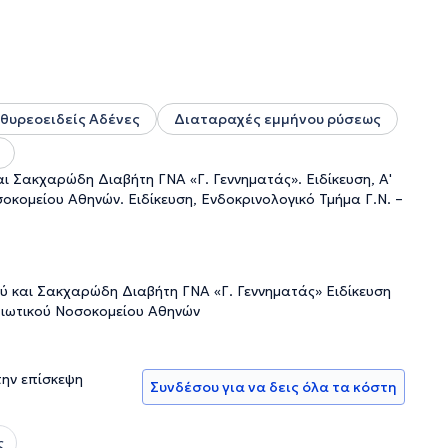
είου – Μαιευτηρίου «Έλενα Βενιζέλου» και στο Τμήμα
ική Κλινική Πανεπιστημίου Αθηνών. Διαθέτει πλούσια
 σε διεθνή ιατρικά περιοδικά (PubMed), ανακοινώσεις και
α νέα επιστημονικά δεδομένα και εξελίξεις στον τομέα της
ος της Ελληνικής Ενδοκρινολογικής Εταιρείας, της
 (ES).
θυρεοειδείς Αδένες
Διαταραχές εμμήνου ρύσεως
ι Σακχαρώδη Διαβήτη ΓΝΑ «Γ. Γεννηματάς». Ειδίκευση, Α'
οκομείου Αθηνών. Ειδίκευση, Ενδοκρινολογικό Τμήμα Γ.Ν. –
ύ και Σακχαρώδη Διαβήτη ΓΝΑ «Γ. Γεννηματάς» Ειδίκευση
ατιωτικού Νοσοκομείου Αθηνών
την επίσκεψη
Συνδέσου για να δεις όλα τα κόστη
ς