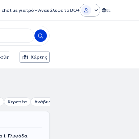
e chat με γιατρό
Ανακάλυψε το DO+
EL
σθετα φίλτρα
Χάρτης
Γλώσσες
Ασφαλιστικές εταιρείες
ο
Κερατέα
Ανάβυσσος
Παιανία
Σπάτα
Κάντζα
α 1, Γλυφάδα,