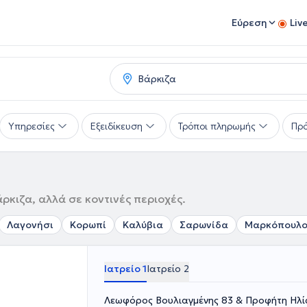
Εύρεση
Liv
Υπηρεσίες
Εξειδίκευση
Τρόποι πληρωμής
Πρό
ρκιζα, αλλά σε κοντινές περιοχές.
Λαγονήσι
Κορωπί
Καλύβια
Σαρωνίδα
Μαρκόπουλ
Ιατρείο 1
Ιατρείο 2
Λεωφόρος Βουλιαγμένης 83 & Προφήτη Ηλί