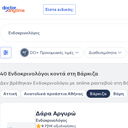
doctoranytime
Είστε ειδικός;
DO+ Προνομιακές τιμές
Διαθεσιμότητα
40
Ενδοκρινολόγοι κοντά στη Βάρκιζα
Δεν βρέθηκαν Ενδοκρινολόγοι με online ραντεβού στη Βά
Αττική
Ανατολικά προάστια Αθήνας
Βάρκιζα
Βάρη
Δάρα Αργυρώ
Ενδοκρινολόγος
|
9.7
98 αξιολογήσεις