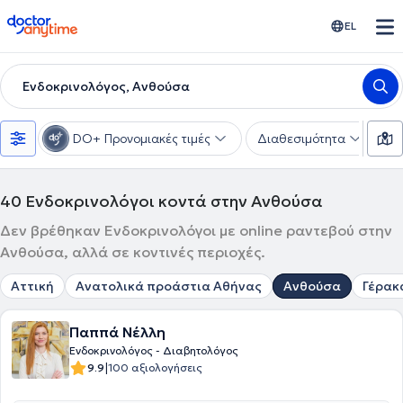
doctoranytime
EL
Ενδοκρινολόγος, Ανθούσα
DO+ Προνομιακές τιμές
Διαθεσιμότητα
Υ
40
Ενδοκρινολόγοι κοντά στην Ανθούσα
Δεν βρέθηκαν Ενδοκρινολόγοι με online ραντεβού στην
Ανθούσα, αλλά σε κοντινές περιοχές.
Αττική
Ανατολικά προάστια Αθήνας
Ανθούσα
Γέρακ
Παππά Νέλλη
Ενδοκρινολόγος - Διαβητολόγος
|
9.9
100 αξιολογήσεις