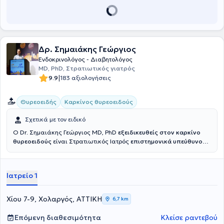
συνεχούς κατάρτισης και διαθέτει δημοσιευμένες εργασίες σε
ελληνικά και διεθνή επιστημονικά περιοδικά, ενώ είναι μέλος
ευρωπαϊκών και ελληνικών συλλόγων, καθώς και επιστημονικών
εταιρειών.
Δρ. Σημαιάκης Γεώργιος
Ενδοκρινολόγος - Διαβητολόγος
MD, PhD, Στρατιωτικός γιατρός
|
9.9
183 αξιολογήσεις
Θυρεοειδής
Καρκίνος θυρεοειδούς
Σχετικά με τον ειδικό
Ο Dr. Σημαιάκης Γεώργιος MD, PhD
εξειδικευθείς στον καρκίνο
θυρεοειδούς
είναι Στρατιωτικός Ιατρός
επιστημονικά υπεύθυνος
του
Κέντρου Προχωρημένου Καρκίνου Θυρεοειδούς Ερρίκος
Ντυνάν HC
ενώ είχε διατελέσει επιστημονικά υπεύθυνος του
Ιατρείου Νεοπλασιών Θυρεοειδούς 401 ΓΣΝΑ. Είναι Αριστούχος
Ιατρείο 1
Διδάκτωρ Ιατρικής Σχολής Εθνικού και Καποδιστριακού
Πανεπιστημίου Αθηνών και γραμματέας του Επιστημονικού
Τμήματος Θυρεοειδούς της Ελληνικής Ενδοκρινολογικής Εταιρείας.
Χίου 7-9, Χολαργός, ΑΤΤΙΚΗ
6,7 km
Εξειδικεύεται στην αντιμετώπιση του καρκίνου του θυρεοειδούς και
της οζώδους θυρεοειδικής νόσου, έχοντας μετεκπαιδευτεί σε
Επόμενη διαθεσιμότητα
Κλείσε ραντεβού
Ευρωπαϊκό Κέντρο Αναφοράς για τον Καρκίνο Θυρεοειδούς
,