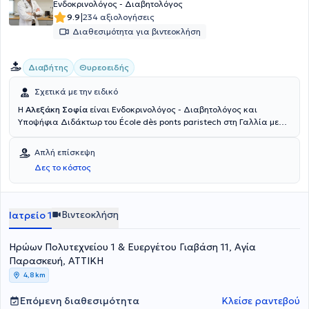
Ενδοκρινολόγος - Διαβητολόγος
|
9.9
234 αξιολογήσεις
Διαθεσιμότητα για βιντεοκλήση
Διαβήτης
Θυρεοειδής
Σχετικά με την ειδικό
Η
Αλεξάκη Σοφία
είναι Ενδοκρινολόγος - Διαβητολόγος και
Υποψήφια Διδάκτωρ του École dès ponts paristech στη Γαλλία με
ιδιωτικό ιατρείο στην Αγία Παρασκευή. Ειδικεύτηκε στην
Ενδοκρινολογία - Σακχαρώδη διαβήτη και Μεταβολισμό στο
Απλή επίσκεψη
Βενιζέλειο Γ. Ν. Ηρακλείου, όπου και εξειδικεύτηκε στη
Δες το κόστος
Διαβητολογία. Τέλος, διαθέτει πολυετή κλινική και ερευνητική
εμπειρία στην Ελλάδα, στο Ηνωμένο Βασίλειο, στην Γαλλία και στο
Βέλγιο.
Βιντεοκλήση
Ιατρείο 1
Ηρώων Πολυτεχνείου 1 & Ευεργέτου Γιαβάση 11, Αγία
Παρασκευή, ΑΤΤΙΚΗ
4,8 km
Επόμενη διαθεσιμότητα
Κλείσε ραντεβού