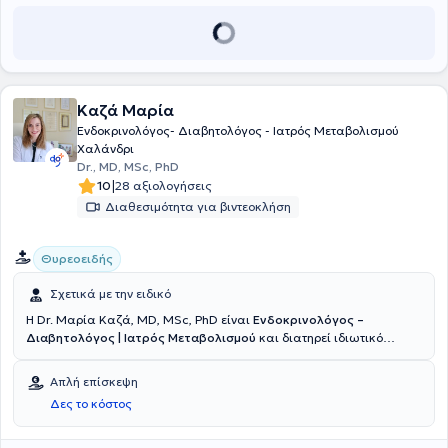
Καζά Μαρία
Ενδοκρινολόγος- Διαβητολόγος - Ιατρός Μεταβολισμού
Χαλάνδρι
Dr., MD, MSc, PhD
|
10
28 αξιολογήσεις
Διαθεσιμότητα για βιντεοκλήση
Θυρεοειδής
Σχετικά με την ειδικό
Η Dr. Μαρία Καζά, MD, MSc, PhD είναι
Ενδοκρινολόγος –
Διαβητολόγος | Ιατρός Μεταβολισμού
και διατηρεί ιδιωτικό
ιατρείο στον Γέρακα.
Είναι εντεταλμένη Διδάσκουσα στο Τμήμα
Φαρμακευτικής του Εθνικού και Καποδιστριακού Πανεπιστημίου
Απλή επίσκεψη
Αθηνών. Είναι αριστούχος Διδάκτωρ της Ιατρικής Σχολής του
Δες το κόστος
Εθνικού και Καποδιστριακού Πανεπιστημίου Αθηνών, με τίτλο
Διδακτορικής Διατριβής "Επίδραση της φυσικής δραστηριότητας
στη σωματική και ψυχική ευεξία παιδιών και εφήβων με