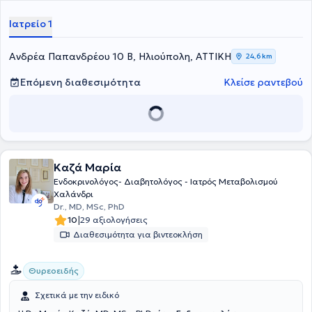
ΓΝΑ "Αλεξάνδρα" και μέχρι πρόσφατα στο ΓΝΑ Σισμανόγλειο -
Αμαλία Φλέμιγκ.
Ιατρείο 1
Ανδρέα Παπανδρέου 10 Β, Ηλιούπολη, ΑΤΤΙΚΗ
24,6 km
Επόμενη διαθεσιμότητα
Κλείσε ραντεβού
Καζά Μαρία
Ενδοκρινολόγος- Διαβητολόγος - Ιατρός Μεταβολισμού
Χαλάνδρι
Dr., MD, MSc, PhD
|
10
29 αξιολογήσεις
Διαθεσιμότητα για βιντεοκλήση
Θυρεοειδής
Σχετικά με την ειδικό