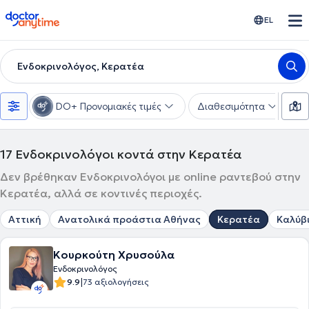
doctoranytime
EL
Ενδοκρινολόγος, Κερατέα
DO+ Προνομιακές τιμές
Διαθεσιμότητα
Υ
17
Ενδοκρινολόγοι κοντά στην Κερατέα
Δεν βρέθηκαν Ενδοκρινολόγοι με online ραντεβού στην
Κερατέα, αλλά σε κοντινές περιοχές.
Αττική
Ανατολικά προάστια Αθήνας
Κερατέα
Καλύβ
Κουρκούτη Χρυσούλα
Ενδοκρινολόγος
|
9.9
73 αξιολογήσεις