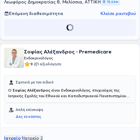
εμπειρία στο θυρεοειδή, στο σακχαρώδη διαβήτη και στην
Λεωφόρος Δημοκρατίας 8, Μελίσσια, ΑΤΤΙΚΗ
15,4 km
οστεοπόρωση.
Επόμενη διαθεσιμότητα
Κλείσε ραντεβού
Σοφίας Αλέξανδρος - Premedicare
Ενδοκρινολόγος
|
9.2
1 αξιολόγηση
Σχετικά με τον ειδικό
Ο
Σοφίας Αλέξανδρος
είναι Ενδοκρινολόγος, πτυχιούχος της
Ιατρικής Σχολής του Εθνικού και Καποδιστριακού Πανεπιστημίου
Αθηνών. Μετά την 2ετή εκπαίδευση στην Παθολογική Κλινική του
7ου Νοσοκομείου ΙΚΑ και την 4ετή εργασία στο ιατρείο των
Απλή επίσκεψη
διυλιστηρίων Ασπροπύργου ως εφημερεύων ιατρός, ακολούθησε η
Δες το κόστος
εξειδίκευση του στο Ενδοκρινολογικό Τμήμα του Γενικού
Νοσοκομείου Αθηνών "Ευαγγελισμός". Εκεί συμμετείχε ενεργά στο
Ενδοκρινολογικό Εργαστήριο - Μονάδα Δυναμικών Δοκιμασιών,
την ενδοκρινολογική κλινική, τα εξωτερικά ιατρεία και τα ειδικά
Ιατρείο 1
Ιατρείο 2