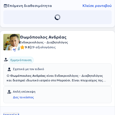
Τέλος, εναι μέλος της Ελληνικής Ενδοκρινολογικής Εταιρείας και
Επόμενη διαθεσιμότητα
Κλείσε ραντεβού
του Ιατρικού Συλλόγου Αθηνών.
Θωμόπουλος Ανδρέας
Ενδοκρινολόγος - Διαβητολόγος
|
9.8
29 αξιολογήσεις
Εμμηνόπαυση
Σχετικά με τον ειδικό
Ο
Θωμόπουλος Ανδρέας
είναι Ενδοκρινολόγος - Διαβητολόγος
και διατηρεί ιδιωτικό ιατρείο στο Μαρούσι. Είναι πτυχιούχος της
Ιατρικής και Χειρουργικής Σχολής του Πανεπιστημίου Νάπολης στην
Ιταλία και ειδικεύτηκε στην Ειδική Παθολογία στο Γενικό
Απλή επίσκεψη
Νοσοκομείο Αττικής "Αμαλία Φλέμινγκ", στην Ενδοκρινολογία στο
Δες το κόστος
Ενδοκρινολογικό Τμήμα του Γενικού Νοσοκομείου "Έλενα Βενιζέλου
και στην Ενδοκρινολογία και Διαβητολογία στο Ενδοκρινολογικό
και Διαβητολογικό Τμήμα του Περιφερειακού Γενικού Νοσοκομείου
Αθηνών "Γ. Γεννηματάς". Επιπροσθέτως, εξειδικεύτηκε στους