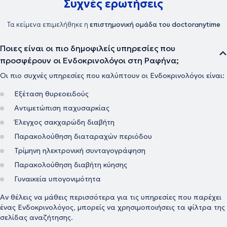
Συχνές ερωτήσεις
2016 έγραψε το κεφάλαιο "Pseudohypoparathyroid States" στην
Εγκυκλοπαίδεια Ενδοκρινικών Νοσημάτων (Encyclopedia of
Endocrine Diseases). Το 2019 ολοκλήρωσε το εκπαιδευτικό
Τα κείμενα επιμελήθηκε η
επιστημονική ομάδα του doctoranytime
πρόγραμμα «Health Coach» του Κέντρου Επιμόρφωσης και Δια Βίου
Μάθησης του Εθνικού Καποδιστριακού Πανεπιστημίου Αθηνών.
Ποιες είναι οι πιο δημοφιλείς υπηρεσίες που
Είναι ένα πρόγραμμα το οποίο προσφέρει γνώσεις και εφόδια
«προπονητή υγείας» ,ώστε ο ιατρός με μοντέλα ειδικής προσέγγισης
προσφέρουν οι Ενδοκρινολόγοι στη Ραφήνα;
και μεθοδολογίας να ενδυναμώσει τον κάθε άνθρωπο να αλλάξει
Οι πιο συχνές υπηρεσίες που καλύπτουν οι Ενδοκρινολόγοι είναι:
βλαπτικές συνήθειες και συμπεριφορές και να επιτύχει τους
στόχους υγείας που θέτει. Είναι μέλος της Ελληνικής
Εξέταση θυρεοειδούς
Ενδοκρινολογικής Εταιρίας και της Ελληνικής Εταιρίας Μελέτης
Μεταβολισμού των Οστών. Μετά από εξετάσεις έγινε δεκτή ως
Αντιμετώπιση παχυσαρκίας
μέλος της Ευρωπαϊκής Εταιρίας Ενδοκρινολογίας, Διαβήτη και
Έλεγχος σακχαρώδη διαβήτη
Μεταβολισμού (Fellow of the European Board of Endocrinology,
Diabetes and Metabolism).
Παρακολούθηση διαταραχών περιόδου
Τρίμηνη ηλεκτρονική συνταγογράφηση
Παρακολούθηση διαβήτη κύησης
Γυναικεία υπογονιμότητα
Αν θέλεις να μάθεις περισσότερα για τις υπηρεσίες που παρέχει
ένας Ενδοκρινολόγος, μπορείς να χρησιμοποιήσεις τα φίλτρα της
σελίδας αναζήτησης.