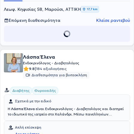
Λεωφ. Κηφισίας 58, Μαρούσι, ΑΤΤΙΚΗ
17,7 km
Επόμενη διαθεσιμότητα
Κλείσε ραντεβού
Λάσπα Έλενα
Ενδοκρινόλογος - Διαβητολόγος
|
9.8
184 αξιολογήσεις
Διαθεσιμότητα για βιντεοκλήση
Διαβήτης
Θυρεοειδής
Σχετικά με την ειδικό
Η
Λάσπα Έλενα
είναι Ενδοκρινολόγος - Διαβητολόγος και διατηρεί
το ιδιωτικό της ιατρείο στο Χαλάνδρι. Μέσω πανελληνίων
εξετάσεων εισήχθη στην Ιατρική Σχολή Αθηνών το 1990. Μετά από
γραπτό διαγωνισμό έλαβε και διατήρησε για όλη τη διάρκεια των
Απλή επίσκεψη
σπουδών την υποτροφία του κληροδοτήματος "Αντωνίου
Δες το κόστος