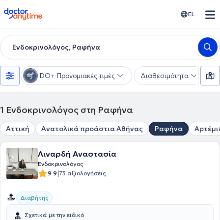
doctoranytime
EL
Ενδοκρινολόγος, Ραφήνα
DO+ Προνομιακές τιμές
Διαθεσιμότητα
Υ
1
Ενδοκρινολόγος στη Ραφήνα
Αττική
Ανατολικά προάστια Αθήνας
Ραφήνα
Αρτέμι
Λιναρδή Αναστασία
Ενδοκρινολόγος
|
9.9
73 αξιολογήσεις
Διαβήτης
Σχετικά με την ειδικό