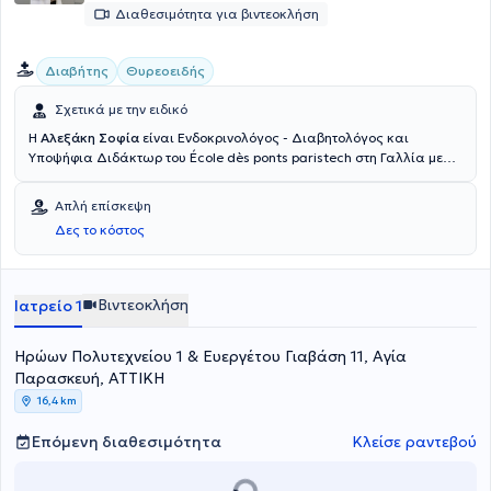
Διαθεσιμότητα για βιντεοκλήση
Διαβήτης
Θυρεοειδής
Σχετικά με την ειδικό
Η
Αλεξάκη Σοφία
είναι Ενδοκρινολόγος - Διαβητολόγος και
Υποψήφια Διδάκτωρ του École dès ponts paristech στη Γαλλία με
ιδιωτικό ιατρείο στην Αγία Παρασκευή. Ειδικεύτηκε στην
Ενδοκρινολογία - Σακχαρώδη διαβήτη και Μεταβολισμό στο
Απλή επίσκεψη
Βενιζέλειο Γ. Ν. Ηρακλείου, όπου και εξειδικεύτηκε στη
Δες το κόστος
Διαβητολογία. Τέλος, διαθέτει πολυετή κλινική και ερευνητική
εμπειρία στην Ελλάδα, στο Ηνωμένο Βασίλειο, στην Γαλλία και στο
Βέλγιο.
Βιντεοκλήση
Ιατρείο 1
Ηρώων Πολυτεχνείου 1 & Ευεργέτου Γιαβάση 11, Αγία
Παρασκευή, ΑΤΤΙΚΗ
16,4 km
Επόμενη διαθεσιμότητα
Κλείσε ραντεβού