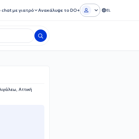
e chat με γιατρό
Ανακάλυψε το DO+
EL
Αιγάλεω, Αττική