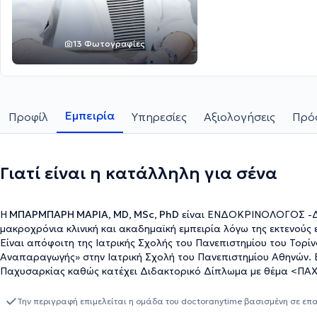
13 Φωτογραφίες
Εμπειρία
Προφίλ
Υπηρεσίες
Αξιολογήσεις
Πρόσ
Γιατί είναι η κατάλληλη για σένα
Η
ΜΠΑΡΜΠΑΡΗ ΜΑΡΙΑ, MD, MSc, PhD
είναι ΕΝΔΟΚΡΙΝΟΛΟΓΟΣ -ΔΙ
μακροχρόνια κλινική και ακαδημαϊκή εμπειρία λόγω της εκτενούς ε
Είναι απόφοιτη της Ιατρικής Σχολής του Πανεπιστημίου του Τορί
Αναπαραγωγής» στην Ιατρική Σχολή του Πανεπιστημίου Αθηνών. Ε
Παχυσαρκίας καθώς κατέχει Διδακτορικό Δίπλωμα με θέμα <ΠΑ
στην Ενδοκρινολογία, στο Ενδοκρινολογικό Τμήμα του Γενικού 
ΔΙΑΒΗΤΟΛΟΓΙΚΟ ΤΜΗΜΑ της Β’ Πανεπιστημιακής Παθολογικής Κλι
Την περιγραφή επιμελείται η ομάδα του doctoranytime βασισμένη σε επ
Παιδιατρική Κλινική του Γενικού Νοσοκομείου Παίδων Αθηνών ''Α