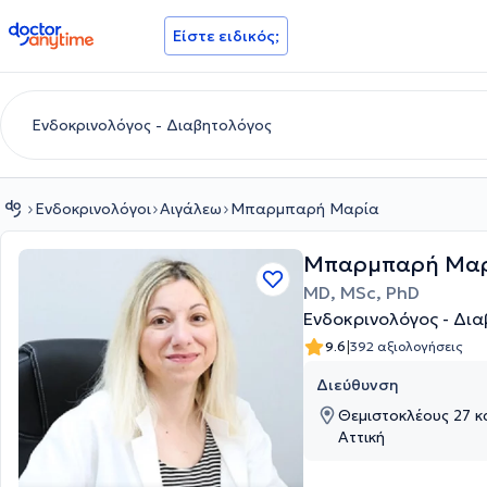
doctoranytime
Είστε ειδικός;
Ενδοκρινολόγοι
Αιγάλεω
Μπαρμπαρή Μαρία
Μπαρμπαρή Μα
MD, MSc, PhD
Ενδοκρινολόγος - Δι
|
9.6
392 αξιολογήσεις
Διεύθυνση
Θεμιστοκλέους 27 κ
Αττική