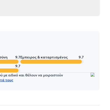
σύνη
9.7
Έμπειρος & καταρτισμένος
9.7
9.7
 με ειδικό και θέλουν να μοιραστούν
τά τους