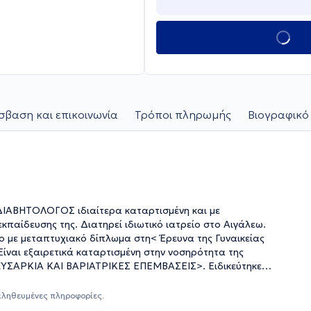
βαση και επικοινωνία
Τρόποι πληρωμής
Βιογραφικό
ΑΒΗΤΟΛΟΓΟΣ ιδιαίτερα καταρτισμένη και με
κπαίδευσης της. Διατηρεί ιδιωτικό ιατρείο στο Αιγάλεω.
νο με μεταπτυχιακό δίπλωμα στη< Έρευνα της Γυναικείας
ίναι εξαιρετικά καταρτισμένη στην νοσηρότητα της
ΧΥΣΑΡΚΙΑ ΚΑΙ ΒΑΡΙΑΤΡΙΚΕΣ ΕΠΕΜΒΑΣΕΙΣ>. Ειδικεύτηκε
Νοσοκομείου Αθηνών "ΙΠΠΟΚΡΑΤΕΙΟ" και στον ΔΙΑΒΗΤΗ στο
νικής του Γ.Ν.Α ΙΠΠΟΚΡΑΤΕΙΟ. Επίσης, εκπαιδεύτηκε στην
αληθευμένες πληροφορίες.
ΓΙΑ ΣΟΦΙΑ'' στην αντιμετώπιση περιστατικών ΠΑΙΔΙΑΤΡΙΚΗΣ