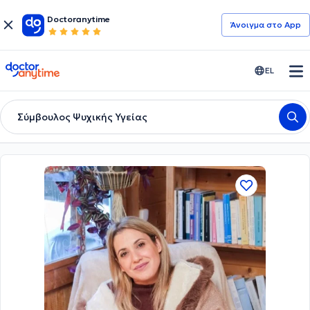
Doctoranytime
Άνοιγμα στο App
doctoranytime
EL
Σύμβουλος Ψυχικής Υγείας