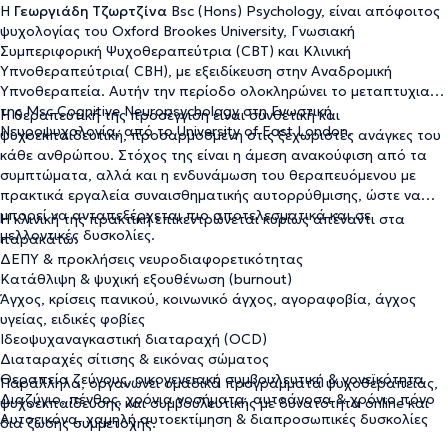
Η
Γεωργιάδη Τζωρτζίνα
Βsc (Hons) Psychology, είναι απόφοιτος
ψυχολογίας του Oxford Brookes University, Γνωσιακή
Συμπεριφορική Ψυχοθεραπεύτρια (CBT) και Κλινική
Υπνοθεραπεύτρια( CBH), με εξειδίκευση στην Αναδρομική
Υπνοθεραπεία. Αυτήν την περίοδο ολοκληρώνει το μεταπτυχιακό
της Msc Cognitive Neuropsychology στη Γνωστική
Η θεραπευτική της προσέγγιση είναι συνθετική και
Νευροψυχολογία, από το University of East London.
ψυχοεκπαιδευτική, προσαρμοσμένη στις ξεχωριστές ανάγκες του
κάθε ανθρώπου. Στόχος της είναι η άμεση ανακούφιση από τα
συμπτώματα, αλλά και η ενδυνάμωση του θεραπευόμενου με
πρακτικά εργαλεία συναισθηματικής αυτορρύθμισης, ώστε να
μπορεί να ανταπεξέρχεται πιο αποτελεσματικά και σε
Η κλινική της πρακτική επικεντρώνεται κυρίως απέναντι στα
μελλοντικές δυσκολίες.
παρακάτω:
ΔΕΠΥ & προκλήσεις νευροδιαφορετικότητας
Κατάθλιψη & ψυχική εξουθένωση (burnout)
Άγχος, κρίσεις πανικού, κοινωνικό άγχος, αγοραφοβία, άγχος
υγείας, ειδικές φοβίες
Ιδεοψυχαναγκαστική διαταραχή (OCD)
Διαταραχές σίτισης & εικόνας σώματος
Θεραπεία ζεύγους, οικογενειακή συμβουλευτική & γονεϊκότητα
Παράλληλα, οργανώνει ομαδικά προγράμματα ψυχοθεραπείας,
Διαζύγιο, πένθος, χρόνια νοσήματα, αυτοάνοσα & χρόνιο πόνο
ψυχοεκπαίδευσης και συμβουλευτικής με δυνατότητα online και
Αυτοεικόνα, χαμηλή αυτοεκτίμηση & διαπροσωπικές δυσκολίες
δια ζώσης συμμετοχής.
Αϋπνία, τελειοθηρία & αναβλητικότητα