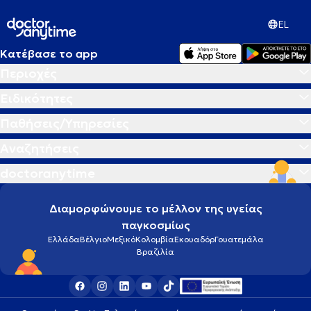
EL
Κατέβασε το app
Περιοχές
Ειδικότητες
Παθήσεις/Υπηρεσίες
Αναζητήσεις
doctoranytime
Διαμορφώνουμε το μέλλον της υγείας
παγκοσμίως
Ελλάδα
Βέλγιο
Μεξικό
Κολομβία
Εκουαδόρ
Γουατεμάλα
Βραζιλία