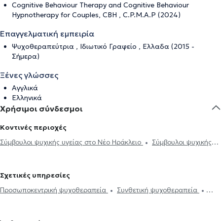
Cognitive Behaviour Therapy and Cognitive Behaviour
Hypnotherapy for Couples, CBH , C.P.M.A.P (2024)
Επαγγελματική εμπειρία
Ψυχοθεραπεύτρια , Ιδιωτικό Γραφείο , Ελλαδα (2015 -
Σήμερα)
Ξένες γλώσσες
Αγγλικά
Ελληνικά
Χρήσιμοι σύνδεσμοι
Κοντινές περιοχές
Σύμβουλοι ψυχικής υγείας στο Νέο Ηράκλειο
Σύμβουλοι ψυχικής
υγείας στο Ηράκλειο Κρήτης
Σύμβουλοι ψυχικής υγείας στη
Μεταμόρφωση
Σύμβουλοι ψυχικής υγείας στην Πεύκη
Σχετικές υπηρεσίες
Σύμβουλοι ψυχικής υγείας στο Μαρούσι
Σύμβουλοι ψυχικής υγείας
Προσωποκεντρική ψυχοθεραπεία
Συνθετική ψυχοθεραπεία
στην Κηφισιά
Σύμβουλοι ψυχικής υγείας στις Αχαρνές
Ψυχοδυναμική ψυχοθεραπεία
Θεραπεία ζεύγους
Θλίψη και
Σύμβουλοι ψυχικής υγείας στη Νέα Ιωνία
Σύμβουλοι ψυχικής
μελαγχολία
Συμβουλευτική για ιδεοληψίες και ψυχαναγκασμούς
υγείας στη Νέα Ερυθραία
Σύμβουλοι ψυχικής υγείας στο Χαλάνδρι