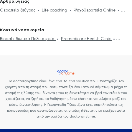
Άρθρα υγείας
Αίσθημα φόβου και πανικού
Προβλήματα σεξουαλικής ζωής
Σύμβουλοι ψυχικής υγείας στη Φιλοθέη
Σύμβουλοι ψυχικής
Θεραπεία ζεύγους
Life coaching
Ψυχοθεραπεία Online
Ανησυχία και αγωνία
Συμβουλευτική εφήβων
Συμβουλευτική
υγείας στα Βριλήσσια
Σύμβουλοι ψυχικής υγείας στη Νέα
Ψυχογενής Βουλιμία - Ψυχογενής Ανορεξία
Αυτισμός
Εθισμός
γονέων και παιδιών
Ομαδική ψυχοθεραπεία
Life coaching
Φιλαδέλφεια
Σύμβουλοι ψυχικής υγείας στο Αιγάλεω
Σύμβουλοι
στο διαδίκτυο
ΔΕΠΥ
Δίαιτα και διατροφή
Εθισμός
Τεστ
Υπνοθεραπεία
Ψυχογενής Βουλιμία - Ψυχογενής Ανορεξία
ψυχικής υγείας στους Αγίους Αναργύρους
Σύμβουλοι ψυχικής
Κοντινά νοσοκομεία
επαγγελματικού προσανατολισμού
Διαχείριση πένθους
Τόνωση αυτοεκτίμησης
Τεστ
υγείας στο Γαλάτσι
Σύμβουλοι ψυχικής υγείας στα Άνω Πατήσια
Bioclab Ιδιωτικά Πολυιατρεία
Premedicare Health Clinic
επαγγελματικού προσανατολισμού
Συμβουλευτική επαγγελματικού
Σύμβουλοι ψυχικής υγείας στα Πατήσια
Σύμβουλοι ψυχικής υγείας
Premedicare health clinic
Ιάζω
Center NT-CardioMetabolics
προσανατολισμού
Θέματα σχέσεων
στο Νέο Ψυχικό
Σύμβουλοι ψυχικής υγείας στον Χολαργό
Το doctoranytime είναι ένα end-to-end solution που υποστηρίζει τον
χρήστη από τη στιγμή που αντιμετωπίζει ένα ιατρικό σύμπτωμα μέχρι τη
στιγμή της λύσης του, δίνοντας του τη δυνατότητα να βρεί τον ειδικό που
χρειάζεται, να ζητήσει καθοδήγηση μέσω chat και να μιλήσει μαζί του
μέσω βιντεοκλήσης. Η Γεωργιαδη Τζωρτζινα έχει συμπληρώσει τις
πληροφορίες που αναγράφονται, οι οποίες τίθενται υπό επεξεργασία
από την ομάδα του doctoranytime.