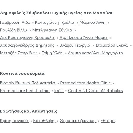
Δημοφιλείς Σύμβουλοι ψυχικής υγείας στο Μαρούσι
Γαμβρούλη Λίζα
Κοντογιάννη Τζούλια
Μάρκου Άννη
Παυλίδη Βίλλυ
Μπεληγιάννη Σύνθια
Δρ. Κωστογιάννη Χρυσούλα
Δρ. Πλέσσα Άννα-Μαρία
Χρυσαφογεώργος Δημήτρης
Βλάχου Γεωργία
Σταματίου Έλενα
Μεταξάς Σπυρίδων
Τρίμη Χλόη
Λαμπρινοπούλου Μαργαρίτα
Κοντινά νοσοκομεία
Bioclab Ιδιωτικά Πολυιατρεία
Premedicare Health Clinic
Premedicare health clinic
Ιάζω
Center NT-CardioMetabolics
Ερωτήσεις και Απαντήσεις
Κρίση πανικού
Κατάθλιψη
Θεραπεία ζεύγους
Εθισμός