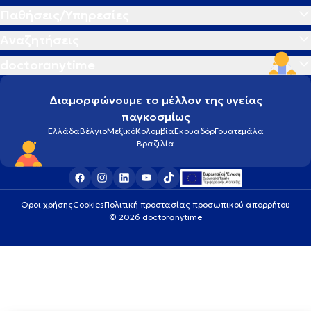
Παθήσεις/Υπηρεσίες
Αναζητήσεις
doctoranytime
Διαμορφώνουμε το μέλλον της υγείας
παγκοσμίως
Ελλάδα
Βέλγιο
Μεξικό
Κολομβία
Εκουαδόρ
Γουατεμάλα
Βραζιλία
Οροι χρήσης
Cookies
Πολιτική προστασίας προσωπικού απορρήτου
© 2026 doctoranytime