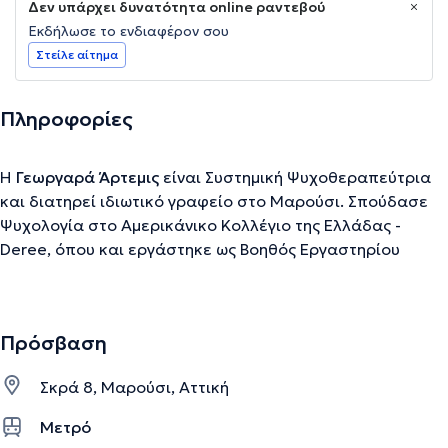
Δεν υπάρχει δυνατότητα online ραντεβού
Εκδήλωσε το ενδιαφέρον σου
Στείλε αίτημα
Πληροφορίες
Η
Γεωργαρά Άρτεμις
είναι Συστημική Ψυχοθεραπεύτρια
και διατηρεί ιδιωτικό γραφείο στο Μαρούσι. Σπούδασε
Ψυχολογία στο Αμερικάνικο Κολλέγιο της Ελλάδας -
Deree, όπου και εργάστηκε ως Βοηθός Εργαστηρίου
Μελέτης & Στατιστικής. Ακολούθως ειδικεύτηκε στη
Συστημική - Οικογενειακή Θεραπεία και στη Συστημική
Θεραπεία Ζεύγους. Διαθέτει εμπειρία έχοντας εργαστεί
Πρόσβαση
σε διάφορους φορείς.
Σκρά 8, Μαρούσι, Αττική
Την περιγραφή επιμελείται η ομάδα του doctoranytime βασισμένη σε
Μετρό
επαληθευμένες πληροφορίες.