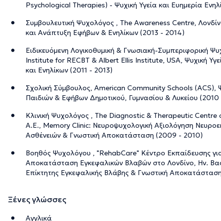
Psychological Therapies) - Ψυχική Υγεία και Ευημερία Ενηλ
Συμβουλευτική Ψυχολόγος , The Awareness Centre, Λονδίνο
και Ανάπτυξη Εφήβων & Ενηλίκων (2013 - 2014)
Ειδικευόμενη Λογικοθυμική & Γνωσιακή-Συμπεριφορική Ψυχ
Institute for RECBT & Albert Ellis Institute, USA, Ψυχική
και Ενηλίκων (2011 - 2013)
Σχολική Σύμβουλος, American Community Schools (ACS), 
Παιδιών & Εφήβων Δημοτικού, Γυμνασίου & Λυκείου (2010 
Κλινική Ψυχολόγος , The Diagnostic & Therapeutic Centre 
Α.Ε., Memory Clinic: Νευροψυχολογική Αξιολόγηση Νευρο
Ασθένειών & Γνωστική Αποκατάσταση (2009 - 2010)
Βοηθός Ψυχολόγου , "RehabCare" Κέντρο Εκπαίδευσης για
Αποκατάσταση Εγκεφαλικών Βλαβών στο Λονδίνο, Ην. Βα
Επίκτητης Εγκεφαλικής Βλάβης & Γνωστική Αποκατάσταση
Ξένες γλώσσες
Αγγλικά