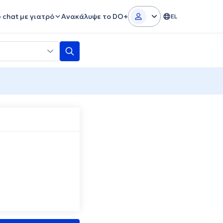
e chat με γιατρό
Ανακάλυψε το DO+
EL