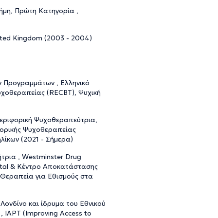
ήμη, Πρώτη Κατηγορία ,
nited Kingdom (2003 - 2004)
ν Προγραμμάτων , Ελληνικό
υχοθεραπείας (RECBT), Ψυχική
περιφορική Ψυχοθεραπεύτρια,
φορικής Ψυχοθεραπείας
λίκων (2021 - Σήμερα)
τρια , Westminster Drug
ital & Κέντρο Αποκατάστασης
κή Θεραπεία για Εθισμούς στα
Λονδίνο και ίδρυμα του Εθνικού
, IAPT (Improving Access to