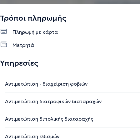
ως Διαπιστευμένη Χρήστρια Ψυχομετρικής Αξιολόγησης στ
Επαγγελματικής Ικανότητας και Προσωπικότητας (Αρ. μέλ
Τρόποι πληρωμής
Πληρωμή με κάρτα
Την περιγραφή επιμελείται η ομάδα του doctoranytime βασισμένη σε επαληθ
Μετρητά
Υπηρεσίες
Αντιμετώπιση - διαχείριση φοβιών
Αντιμετώπιση διατροφικών διαταραχών
Αντιμετώπιση διπολικής διαταραχής
Αντιμετώπιση εθισμών