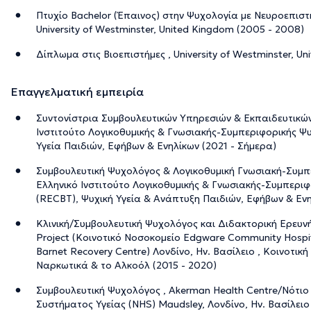
Πτυχίο Bachelor (Έπαινος) στην Ψυχολογία με Νευροεπιστ
University of Westminster, United Kingdom (2005 - 2008)
Δίπλωμα στις Βιοεπιστήμες , University of Westminster, U
Επαγγελματική εμπειρία
Συντονίστρια Συμβουλευτικών Υπηρεσιών & Εκπαιδευτικώ
Ινστιτούτο Λογικοθυμικής & Γνωσιακής-Συμπεριφορικής Ψ
Υγεία Παιδιών, Εφήβων & Ενηλίκων (2021 - Σήμερα)
Συμβουλευτική Ψυχολόγος & Λογικοθυμική Γνωσιακή-Συμ
Ελληνικό Ινστιτούτο Λογικοθυμικής & Γνωσιακής-Συμπερι
(RECBT), Ψυχική Υγεία & Ανάπτυξη Παιδιών, Εφήβων & Ενη
Κλινική/Συμβουλευτική Ψυχολόγος και Διδακτορική Ερευνή
Project (Κοινοτικό Νοσοκομείο Edgware Community Hosp
Barnet Recovery Centre) Λονδίνο, Ην. Βασίλειο , Κοινοτι
Ναρκωτικά & το Αλκοόλ (2015 - 2020)
Συμβουλευτική Ψυχολόγος , Akerman Health Centre/Νότιο 
Συστήματος Υγείας (NHS) Maudsley, Λονδίνο, Ην. Βασίλειο 