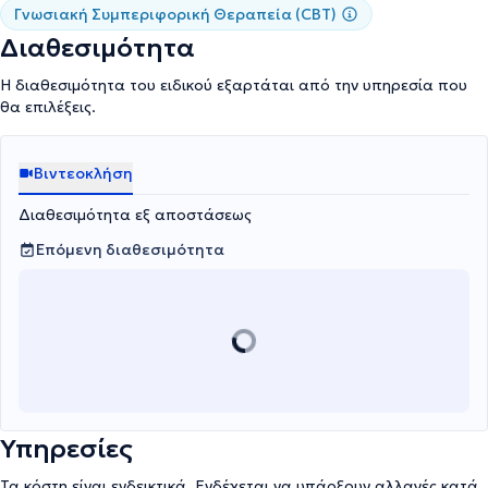
πραγματοποιούνται online, παρέχοντας τη δυνατότητα
Γνωσιακή Συμπεριφορική Θεραπεία (CBT)
υποστήριξης με ευελιξία και άνεση, ανεξαρτήτως περιοχής
Διαθεσιμότητα
διαμονής.
Η διαθεσιμότητα του ειδικού εξαρτάται από την υπηρεσία που
θα επιλέξεις.
Βιντεοκλήση
Διαθεσιμότητα εξ αποστάσεως
Επόμενη διαθεσιμότητα
Υπηρεσίες
Τα κόστη είναι ενδεικτικά. Ενδέχεται να υπάρξουν αλλαγές κατά