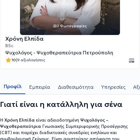
2 Φωτογραφίες
Χρόνη Ελπίδα
BSc
Ψυχολόγος - Ψυχοθεραπεύτρια Πετρούπολη
|
10
9 αξιολογήσεις
Προφίλ
Εμπειρία
Διαθεσιμότητα
Υπηρεσίες
Αξ
Γιατί είναι η κατάλληλη για σένα
Η
Χρόνη Ελπίδα
είναι αδειοδοτημένη
Ψυχολόγος –
Ψυχοθεραπεύτρια
Γνωσιακής Συμπεριφορικής Προσέγγισης
(CBT) και παρέχει διαδικτυακές συνεδρίες ενηλίκων και
συμβουλευτική ζεύγους. Είναι αριστούχος απόφοιτη του