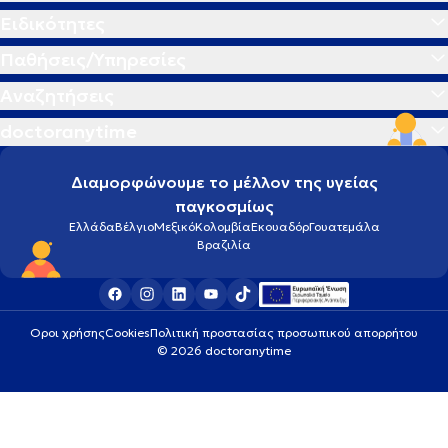
Ειδικότητες
Παθήσεις/Υπηρεσίες
Αναζητήσεις
doctoranytime
Διαμορφώνουμε το μέλλον της υγείας
παγκοσμίως
Ελλάδα
Βέλγιο
Μεξικό
Κολομβία
Εκουαδόρ
Γουατεμάλα
Βραζιλία
Οροι χρήσης
Cookies
Πολιτική προστασίας προσωπικού απορρήτου
© 2026 doctoranytime