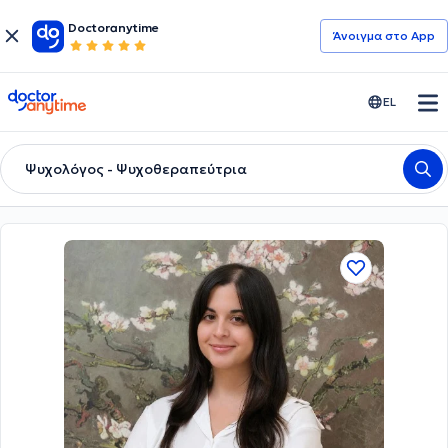
Doctoranytime
Άνοιγμα στο App
doctoranytime
EL
Ψυχολόγος - Ψυχοθεραπεύτρια