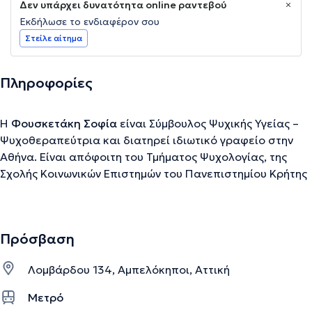
Δεν υπάρχει δυνατότητα online ραντεβού
Εκδήλωσε το ενδιαφέρον σου
Στείλε αίτημα
Πληροφορίες
Η
Φουσκετάκη Σοφία
είναι Σύμβουλος Ψυχικής Υγείας –
Ψυχοθεραπεύτρια και διατηρεί ιδιωτικό γραφείο στην
Αθήνα. Είναι απόφοιτη του Τμήματος Ψυχολογίας, της
Σχολής Κοινωνικών Επιστημών του Πανεπιστημίου Κρήτης
και διαθέτει μεταπτυχιακό στην Ειδίκευση Ψυχικής
Υγείας από το Εθνικό και Καποδιστριακό Πανεπιστήμιο
Αθηνών. Είναι εκπαιδευόμενο μέλος της Ελληνικής
Πρόσβαση
Εταιρείας Ψυχαναλυτικής Ψυχοθεραπείας Ομάδας και
ενεργό μέλος της Εταιρείας Ψυχαναλυτικής Μελέτης της
Λομβάρδου 134, Αμπελόκηποι, Αττική
Εφηβείας. Έχει παρακολουθήσει σειρά Σεμιναριακών
Κύκλων με αντικείμενο την Ψυχαναλυτική Ψυχοθεραπεία
Μετρό
από αναγνωρισμένους εκπαιδευτικούς φορείς (Ελληνική