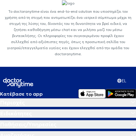
Το doctoranytime είναι ένα end-to-end solution που υποστηρίζει τον
χρήστη από τη στιγμή που αντιμετωπίζει ένα ιατρικό σύμπτωμα μέχρι τη
στιγμή της λύσης του, δίνοντάς του τη δυνατότητα να βρεί ειδικό, να
ζητήσει καθοδήγηση μέσω chat και να μιλήσει μαζί του μέσω
βιντεοκλήσης. Οι πληροφορίες του συγκεκριμένου προφίλ έχουν
συλλεχθεί από αξιόπιστες πηγές, όπως η προσωπική σελίδα του
γιατρού/επαγγελματία υγείας και έχουν ελεγχθεί από την ομάδα του
doctoranytime.
EL
Κατέβασε το app
Περιοχές
Ειδικότητες
Παθήσεις/Υπηρεσίες
Αναζητήσεις