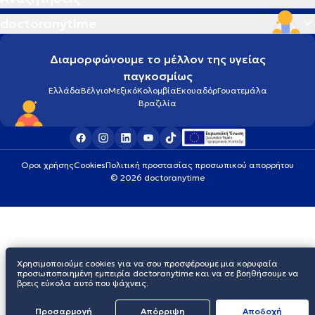
doctoranytime
Διαμορφώνουμε το μέλλον της υγείας
παγκοσμίως
Ελλάδα
Βέλγιο
Μεξικό
Κολομβία
Εκουαδόρ
Γουατεμάλα
Βραζιλία
Οροι χρήσης
Cookies
Πολιτική προστασίας προσωπικού απορρήτου
© 2026 doctoranytime
Χρησιμοποιούμε cookies για να σου προσφέρουμε μια κορυφαία
προσωποποιημένη εμπειρία doctoranytime και να σε βοηθήσουμε να
βρεις εύκολα αυτό που ψάχνεις.
Προσαρμογή
Απόρριψη
Aποδοχή