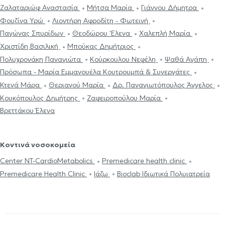
Ζαλαταριώφ Αναστασία
Μήτσα Μαρία
Γιάννου Δήμητρα
Φουζίνα Υρώ
Λιοντήρη Αφροδίτη - Φωτεινή
Παγώνας Σπυρίδων
Θεοδώρου 'Ελενα
Χαλεπλή Μαρία
Χριστίδη Βασιλική
Μπούκας Δημήτριος
Πολυχρονάκη Παναγιώτα
Κούρκουλου Νεφέλη
Ψαθά Αγάπη
Πρόσωπα - Μαρία Εμμανουέλα Κουτρουμπά & Συνεργάτες
Κτενά Μάρα
Θεριανού Μαρία
Δρ. Παναγιωτόπουλος Άγγελος
Κουκόπουλος Δημήτρης
Ζαφειροπούλου Μαρία
Βρεττάκου Έλενα
Κοντινά νοσοκομεία
Center NT-CardioMetabolics
Premedicare health clinic
Premedicare Health Clinic
Ιάζω
Bioclab Ιδιωτικά Πολυιατρεία