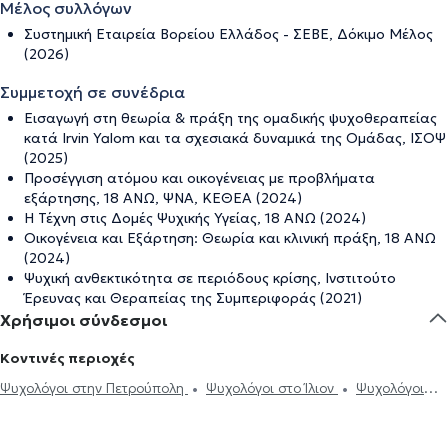
Μέλος συλλόγων
Συστημική Εταιρεία Βορείου Ελλάδος - ΣΕΒΕ, Δόκιμο Μέλος
(2026)
Συμμετοχή σε συνέδρια
Εισαγωγή στη θεωρία & πράξη της ομαδικής ψυχοθεραπείας
κατά Irvin Yalom και τα σχεσιακά δυναμικά της Ομάδας, ΙΣΟΨ
(2025)
Προσέγγιση ατόμου και οικογένειας με προβλήματα
εξάρτησης, 18 ΑΝΩ, ΨΝΑ, ΚΕΘΕΑ (2024)
Η Τέχνη στις Δομές Ψυχικής Υγείας, 18 ΑΝΩ (2024)
Οικογένεια και Εξάρτηση: Θεωρία και κλινική πράξη, 18 ΑΝΩ
(2024)
Ψυχική ανθεκτικότητα σε περιόδους κρίσης, Ινστιτούτο
Έρευνας και Θεραπείας της Συμπεριφοράς (2021)
Χρήσιμοι σύνδεσμοι
Κοντινές περιοχές
Ψυχολόγοι στην Πετρούπολη
Ψυχολόγοι στο Ίλιον
Ψυχολόγοι
στο Χαϊδάρι
Ψυχολόγοι στη Νέα Σμύρνη
Ψυχολόγοι στους
Αγίους Αναργύρους
Ψυχολόγοι στο Αιγάλεω
Ψυχολόγοι στον