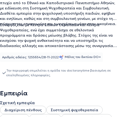
πτυχίο από το Εθνικό και Καποδιστριακό Πανεπιστήμιο Αθηνών,
με ειδίκευση στη Συστημική Ψυχοθεραπεία και Συμβουλευτική.
Διαθέτει εμπειρία στην ψυχολογική υποστήριξη παιδιών, εφήβων
και ενηλίκων, καθώς και στη συμβουλευτική γονέων, με στόχο την
ενίσχυση της επικοινωνίας και των σχέσεων μέσα στην οικογένεια.
Συνεργάζεται με Κέντρα Ειδικών Θεραπειών και Κέντρα
Ψυχοθεραπείας, ενώ έχει συμμετάσχει σε εθελοντικά
προγράμματα και δράσεις μείωσης βλάβης. Στόχος της είναι να
ενισχύσει την ψυχική ανθεκτικότητα και να υποστηρίξει τις
διαδικασίες αλλαγής και αποκατάστασης μέσω της συνεργασίας
και της ενεργητικής συμμετοχής. Επιπλέον, εποπτεύεται
εβδομαδιαία και βρίσκεται σε ατομική θεραπεία από το 2022 και
Μέλος του δικτύου DO+
Αριθμός αδείας: 1255654/28-11-2022
σε ομαδική θεραπεία από το 2025.
Την περιγραφή επιμελείται η ομάδα του doctoranytime βασισμένη σε
επαληθευμένες πληροφορίες.
Εμπειρία
Σχετική εμπειρία
Διαχείριση πένθους
Συστημική ψυχοθεραπεία