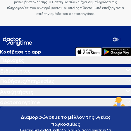
μέσω βιντεοκλήσης. Η Πατση Βασιλικη έχει συμπληρώσει τις
πληροφορίες που αναγράφονται, οι οποίες τίθενται υπό επεξεργασία
από την ομάδα του doctoranytime.
EL
Κατέβασε το app
Περιοχές
Ειδικότητες
Παθήσεις/Υπηρεσίες
Αναζητήσεις
doctoranytime
Διαμορφώνουμε το μέλλον της υγείας
παγκοσμίως
Ελλάδα
Βέλγιο
Μεξικό
Κολομβία
Εκουαδόρ
Γουατεμάλα