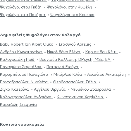
Ψυχολόγοι στου Γκύζη
Ψυχολόγοι στην Κυψέλη
Ψυχολόγοι στα Πατήσια
Ψυχολόγοι στο Κουκάκι
Δημοφιλείς Ψυχολόγοι στον Χολαργό
Babu Robert Ian Kibet Ouko
Στασινού Άρτεμις
Ανδρέου Κωνσταντίνα
Νικολιδάκη Ελένη
Κυριακίδου Κέιτι
Καλογραιάκη Ηρώ
Βουνισέα Καλλιόπη, DPsych, MSc, BA
Παναγιώτα Σαμπάλου
Παταργιά Ειρήνη
Καραμπέτσου Παναγιώτα
Μπάρλου Κλέα
Αρανίτου Αικατερίνη
Πανταζοπούλου Νικολέτα
Θεοδοσοπούλου Σύλια
Ζίγκα Κατερίνα
Αγγέλου Βιργινία
Ντυμένου Σταυρούλα
Καλογεροπούλου Ανδριάνα
Κωνσταντίνου Χαρίκλεια
Καραζόλη Στεφανία
Κοντινά νοσοκομεία