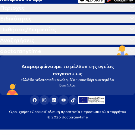
Περιοχές
Ειδικότητες
Παθήσεις/Υπηρεσίες
Αναζητήσεις
doctoranytime
Διαμορφώνουμε το μέλλον της υγείας
παγκοσμίως
Ελλάδα
Βέλγιο
Μεξικό
Κολομβία
Εκουαδόρ
Γουατεμάλα
Βραζιλία
Οροι χρήσης
Cookies
Πολιτική προστασίας προσωπικού απορρήτου
© 2026 doctoranytime