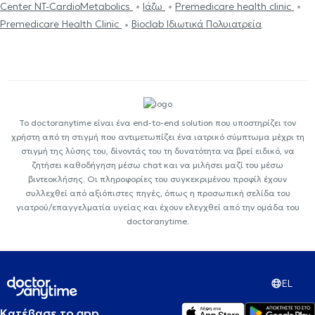
Center NT-CardioMetabolics
Ιάζω
Premedicare health clinic
Premedicare Health Clinic
Bioclab Ιδιωτικά Πολυιατρεία
Το doctoranytime είναι ένα end-to-end solution που υποστηρίζει τον
χρήστη από τη στιγμή που αντιμετωπίζει ένα ιατρικό σύμπτωμα μέχρι τη
στιγμή της λύσης του, δίνοντάς του τη δυνατότητα να βρεί ειδικό, να
ζητήσει καθοδήγηση μέσω chat και να μιλήσει μαζί του μέσω
βιντεοκλήσης. Οι πληροφορίες του συγκεκριμένου προφίλ έχουν
συλλεχθεί από αξιόπιστες πηγές, όπως η προσωπική σελίδα του
γιατρού/επαγγελματία υγείας και έχουν ελεγχθεί από την ομάδα του
doctoranytime.
EL
Κατέβασε το app