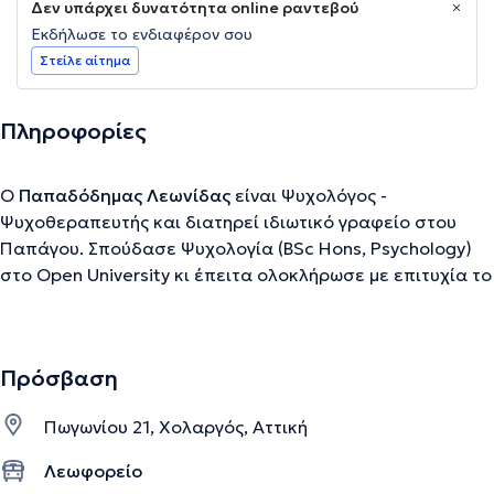
Δεν υπάρχει δυνατότητα online ραντεβού
Εκδήλωσε το ενδιαφέρον σου
Στείλε αίτημα
Πληροφορίες
Ο
Παπαδόδημας Λεωνίδας
είναι Ψυχολόγος -
Ψυχοθεραπευτής και διατηρεί ιδιωτικό γραφείο στου
Παπάγου. Σπούδασε Ψυχολογία (BSc Hons, Psychology)
στο Open University κι έπειτα ολοκλήρωσε με επιτυχία το
μετεκπαιδευτικό σεμινάριο Κλινικής Ψυχοπαθολογίας (Α'
Ψυχιατρική Κλινική του Εθνικού και Καποδιστριακού
Πανεπιστημίου Αθηνών και Ε.Π.Ι.Ψ.Υ.). Στη συνέχεια,
Πρόσβαση
ολοκλήρωσε το τετραετές πρόγραμμα ειδίκευσης στη
Συστημική και Οικογενειακή Θεραπεία του Εργαστηρίου
Πωγωνίου 21, Χολαργός, Αττική
Διερεύνησης Ανθρώπινων Σχέσεων. Συνεχίζει να
παρακολουθεί σεμινάρια πάνω σε διάφορους τομείς που
Λεωφορείο
αφορούν στην ψυχική υγεία, με πιο πρόσφατο το