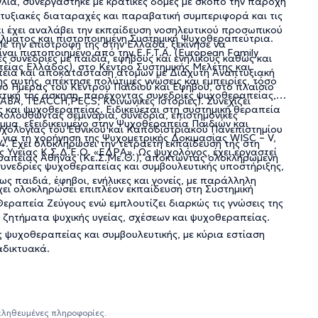
γλία, συνεργάστηκε με κρατικές δομές με σκοπό την παροχή
πτυξιακές διαταραχές και παραβατική συμπεριφορά και τις
 και έχει αναλάβει την εκπαίδευση νοσηλευτικού προσωπικού
έλματος και πιστοποιημένη Συστημική Ψυχοθεραπεύτρια.
ε την επιστροφή της στην Ελλάδα, ξεκίνησε να
ναι πιστοποιημένο από την E.F.T.A. (European Family
 συνεδρίες με παιδιά, εφήβους και ενηλίκους καθώς και
απείας Ελλάδος), στο Κέντρο Συστημικής Μελέτης και
απεία και αποκατάσταση ατόμων με Διάχυτη Αναπτυξιακή
 αυτής, απέκτησε πολύτιμες γνώσεις και εμπειρίες, τόσο
ο Ημέρας του Κέντρου Παιδιού και Εφήβου, στο πλαίσιο
ακτική της άσκηση, παρέχοντας συνεδρίες ψυχοθεραπείας,
ABA, TEACCH,PECS, Κοινωνικές Ιστορίες). Συνεχίζει
και ψυχοθεραπείας. Ειδικεύεται στη συστημική θεραπεία
κολουθώντας σεμινάρια, συνέδρια, επιστημονικές
μμα, εξειδικευμένο στην Ψυχοθεραπεία Παιδιών και
υχολογίας του Εθνικού και Καποδιστριακού Πανεπιστημίου
 για τη χορήγηση της Ψυχομετρικής Δοκιμασίας WISC – V,
. Έχει ολοκληρώσει την τετραετή εκπαίδευσή της στη
Υγείας Κ.Σ.Δ.Ε.Ο. «ΕΔΡΑ». Ως ψυχολόγος, έχει εργαστεί
ραπείας Αθήνας (Κε.Σ.Με.Θ.), αποκτώντας ολοκληρωμένη
συνεδρίες ψυχοθεραπείας και συμβουλευτικής υποστήριξης,
ς παιδιά, έφηβοι, ενήλικες και γονείς, με παράλληλη
 έχει ολοκληρώσει επιπλέον εκπαίδευση στη Συστημική
Θεραπεία Ζεύγους ενώ εμπλουτίζει διαρκώς τις γνώσεις της
 ζητήματα ψυχικής υγείας, σχέσεων και ψυχοθεραπείας.
ς ψυχοθεραπείας και συμβουλευτικής, με κύρια εστίαση
αδικτυακά.
αληθευμένες πληροφορίες.