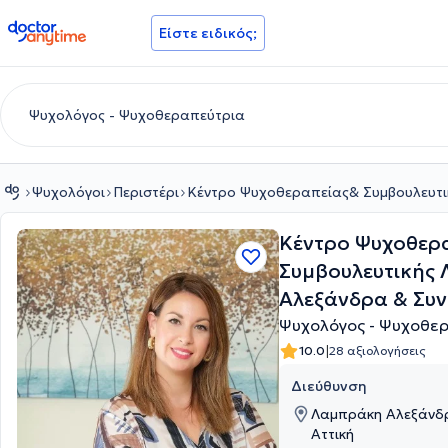
doctoranytime
Είστε ειδικός;
Ψυχολόγοι
Περιστέρι
Κέντρο Ψυχοθεραπείας& Συμβουλευτι
Κέντρο Ψυχοθερ
Συμβουλευτικής
Αλεξάνδρα & Συν
Ψυχολόγος - Ψυχοθερ
|
10.0
28 αξιολογήσεις
Διεύθυνση
Λαμπράκη Αλεξάνδρα
Αττική