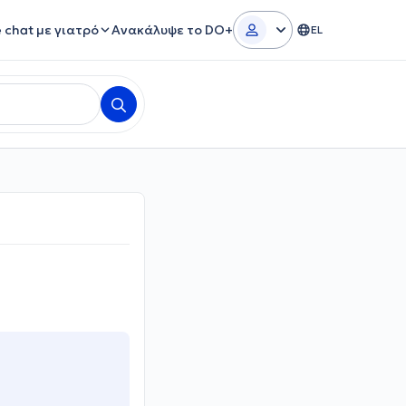
e chat με γιατρό
Ανακάλυψε το DO+
EL