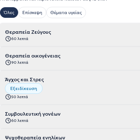
Όλες
Επίσκεψη
Θέματα υγείας
Θεραπεία Ζεύγους
60 λεπτά
Θεραπεία οικογένειας
90 λεπτά
Άγχος και Στρες
Εξειδίκευση
50 λεπτά
Συμβουλευτική γονέων
60 λεπτά
Ψυχοθεραπεία ενηλίκων