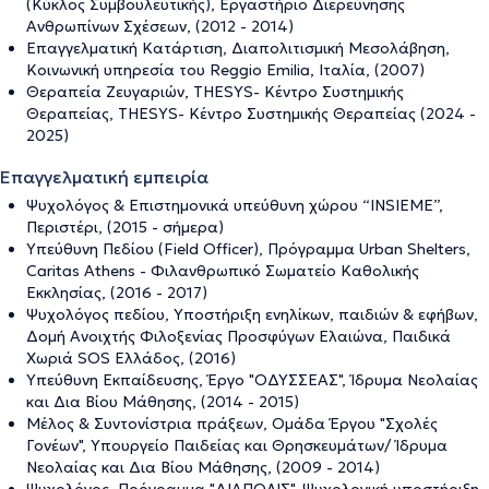
(Κύκλος Συμβουλευτικής), Εργαστήριο Διερεύνησης
Ανθρωπίνων Σχέσεων, (2012 - 2014)
Επαγγελματική Κατάρτιση, Διαπολιτισμική Μεσολάβηση,
Κοινωνική υπηρεσία του Reggio Emilia, Ιταλία, (2007)
Θεραπεία Ζευγαριών, THESYS- Κέντρο Συστημικής
Θεραπείας, THESYS- Κέντρο Συστημικής Θεραπείας (2024 -
2025)
Επαγγελματική εμπειρία
Ψυχολόγος & Επιστημονικά υπεύθυνη χώρου “INSIEME”,
Περιστέρι, (2015 - σήμερα)
Υπεύθυνη Πεδίου (Field Officer), Πρόγραμμα Urban Shelters,
Caritas Athens - Φιλανθρωπικό Σωματείο Καθολικής
Εκκλησίας, (2016 - 2017)
Ψυχολόγος πεδίου, Υποστήριξη ενηλίκων, παιδιών & εφήβων,
Δομή Ανοιχτής Φιλοξενίας Προσφύγων Ελαιώνα, Παιδικά
Χωριά SOS Ελλάδος, (2016)
Υπεύθυνη Εκπαίδευσης, Έργο "ΟΔΥΣΣΕΑΣ", Ίδρυμα Νεολαίας
και Δια Βίου Μάθησης, (2014 - 2015)
Μέλος & Συντονίστρια πράξεων, Ομάδα Έργου "Σχολές
Γονέων", Υπουργείο Παιδείας και Θρησκευμάτων/ Ίδρυμα
Νεολαίας και Δια Βίου Μάθησης, (2009 - 2014)
Ψυχολόγος, Πρόγραμμα "ΔΙΑΠΟΛΙΣ", Ψυχολογική υποστήριξη