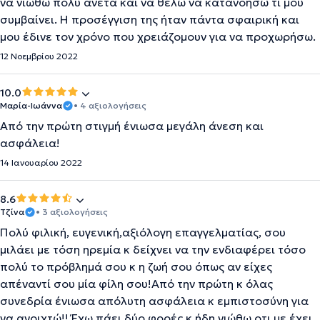
να νιώθω πολύ άνετα και να θέλω να κατανοήσω τι μου
συμβαίνει. Η προσέγγιση της ήταν πάντα σφαιρική και
μου έδινε τον χρόνο που χρειάζομουν για να προχωρήσω.
12 Νοεμβρίου 2022
10.0
Μαρία-Ιωάννα
• 4 αξιολογήσεις
Από την πρώτη στιγμή ένιωσα μεγάλη άνεση και
ασφάλεια!
14 Ιανουαρίου 2022
8.6
Τζίνα
• 3 αξιολογήσεις
Πολύ φιλική, ευγενική,αξιόλογη επαγγελματίας, σου
μιλάει με τόση ηρεμία κ δείχνει να την ενδιαφέρει τόσο
πολύ το πρόβλημά σου κ η ζωή σου όπως αν είχες
απέναντί σου μία φίλη σου!Από την πρώτη κ όλας
συνεδρία ένιωσα απόλυτη ασφάλεια κ εμπιστοσύνη για
να ανοιχτώ!! Έχω πάει δύο φορές κ ήδη νιώθω οτι με έχει