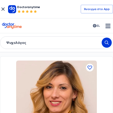
Doctoranytime
Άνοιγμα στο App
doctoranytime
EL
Ψυχολόγος