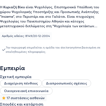
Η
Κυριαζή Βίκυ
είναι Ψυχολόγος, Επιστημονικά Υπεύθυνη του
χώρου Ψυχολογικής Υποστήριξης και Προσωπικής Ανάπτυξης
"Insieme", στο Περιστέρι και στο Γαλάτσι. Είναι πτυχιούχος
Ψυχολογίας του Πανεπιστημίου Αθηνών και κάτοχος
μεταπτυχιακού διπλώματος στη "Ψυχολογία των εκτάκτων
αναγκών" από το Πανεπιστήμιο της Πάντοβα στην Ιταλία.
Ολοκλήρωσε πρόγραμμα επαγγελματικής κατάρτισης στη
Αριθμός αδείας: 8149/20-12-2004
Διαπολιτισμική Μεσολάβηση κι έχει συνεργαστεί με το Τμήμα
Μεταμοσχεύσεων του Πανεπιστημιακού Νοσοκομείου της
Την περιγραφή επιμελείται η ομάδα του doctoranytime βασισμένη σε
Πάντοβα και με την Πολιτική Προστασία, ενώ συμμετείχε στην
επαληθευμένες πληροφορίες.
υλοποίηση αρκετών projects ενσωμάτωσης ευάλωτων ομάδων
στα σχολεία και σε κοινωνικούς χώρους στην Ελλάδα και στην
Ιταλία. Επιπλέον, παρακολούθησε το πρόγραμμα εκπαίδευσης
Εμπειρία
στη Συστημική και Οικογενειακή Θεραπεία, στο Εργαστήριο
Διερεύνησης Ανθρώπινων Σχέσεων. Διετέλεσε στέλεχος της
Σχετική εμπειρία
Ομάδας Έργου "Σχολές Γονέων" του Υπουργείου Παιδείας και
Υπεύθυνη Εκπαίδευσης προγραμμάτων δια βίου μάθησης, ενώ
Διαχείριση πένθους
Διαπροσωπικές σχέσεις
έχει εργαστεί ως Ψυχολόγος και Υπεύθυνη στο πεδίο του
Οικογενειακή επικοινωνία
προσφυγικού για τα Παιδικά Χωριά SOS και την οργάνωση
Caritas Αθήνας. Τέλος, παρακολουθεί πλήθος συνεδριών,
17 συστάσεις ασθενών
σεμιναρίων και εκπαιδευτικών προγραμμάτων στην Ελλάδα και
Σπουδές και κατάρτιση