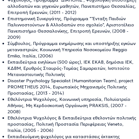
αλλοδαπών και γηγενών μαθητών, Πανεπιστήμιο Θεσσαλίας,
Επιτροπή Ερευνών, (2011 - 2012)
Επιστημονική Συνεργάτης, Πρόγραμμα "’Ένταξη Παιδιών
Παλιννοστούντων & Αλλοδαπών στο σχολείο", Αριστοτέλειο
Πανεπιστήμιο Θεσσαλονίκης, Επιτροπή Ερευνών, (2008 -
2009)
Σύμβουλος, Πρόγραμμα ενημέρωσης και υποστήριξης εγκύων
μεταναστριών, Κοινωνική Υπηρεσία Νοσοκομείου Reggio
Emilia, Ιταλία, (2006)
Εκπαιδεύτρια ενηλίκων (500 ώρες), ΙΕΚ ΕΚΑΒ, δημόσια ΙΕΚ,
ΚΔΒΜ, Ερυθρός Σταυρός-Τομέας Σαμαρειτών, Ινστιτούτο
Μεταναστευτικής Πολιτικής
Disaster Psychology Specialist (Humanitarian Team), project
PROMETHEUS 2014, Ευρωπαϊκός Μηχανισμός Πολιτικής
Προστασίας, (2013 - 2014)
Εθελόντρια Ψυχολόγος, Κοινωνική υπηρεσία, Πολυϊατρείο
Αθήνας, Μη Κερδοσκοπική Οργάνωση PRAKSIS, (2007 -
2008)
Εθελόντρια Ψυχολόγος & Εκπαιδεύτρια εθελοντών πολιτικής
προστασίας, Πολιτική Προστασία Περιφέρειας Veneto,
Ιταλία, (2005 - 2006)
Εκπαιδευόμενη ψυχολόγος για καταστάσεις έκτακτης