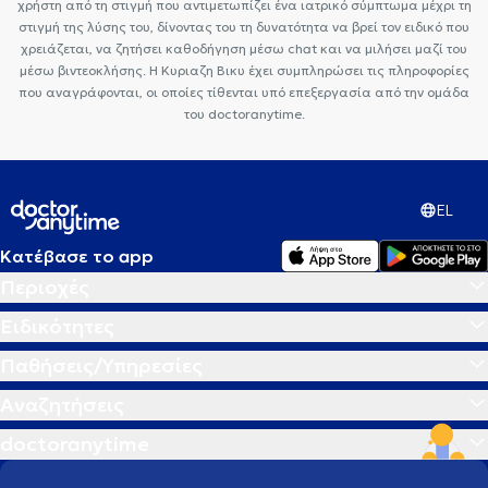
χρήστη από τη στιγμή που αντιμετωπίζει ένα ιατρικό σύμπτωμα μέχρι τη
στιγμή της λύσης του, δίνοντας του τη δυνατότητα να βρεί τον ειδικό που
χρειάζεται, να ζητήσει καθοδήγηση μέσω chat και να μιλήσει μαζί του
μέσω βιντεοκλήσης. Η Κυριαζη Βικυ έχει συμπληρώσει τις πληροφορίες
που αναγράφονται, οι οποίες τίθενται υπό επεξεργασία από την ομάδα
του doctoranytime.
EL
Κατέβασε το app
Περιοχές
Ειδικότητες
Παθήσεις/Υπηρεσίες
Αναζητήσεις
doctoranytime