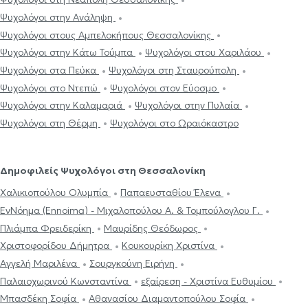
Ψυχολόγοι στην Ανάληψη
Ψυχολόγοι στους Αμπελοκήπους Θεσσαλονίκης
Ψυχολόγοι στην Κάτω Τούμπα
Ψυχολόγοι στου Χαριλάου
Ψυχολόγοι στα Πεύκα
Ψυχολόγοι στη Σταυρούπολη
Ψυχολόγοι στο Ντεπώ
Ψυχολόγοι στον Εύοσμο
Ψυχολόγοι στην Καλαμαριά
Ψυχολόγοι στην Πυλαία
Ψυχολόγοι στη Θέρμη
Ψυχολόγοι στο Ωραιόκαστρο
Δημοφιλείς Ψυχολόγοι στη Θεσσαλονίκη
Χαλικιοπούλου Ολυμπία
Παπαευσταθίου Έλενα
ΕνΝόημα (Ennoima) - Μιχαλοπούλου Α. & Τομπούλογλου Γ.
Πλιάμπα Φρειδερίκη
Μαυρίδης Θεόδωρος
Χριστοφορίδου Δήμητρα
Κουκουρίκη Χριστίνα
Αγγελή Μαριλένα
Σουργκούνη Ειρήνη
Παλαιοχωρινού Κωνσταντίνα
εξαίρεση - Χριστίνα Ευθυμίου
Μπασδέκη Σοφία
Αθανασίου Διαμαντοπούλου Σοφία