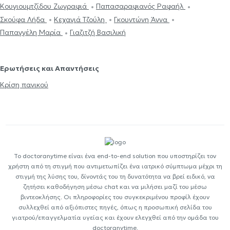
Κουγιουμτζίδου Ζωγραφιά
Παπασαραφιανός Ραφαήλ
Σκούφα Λήδα
Κεχαγιά Τζούλη
Γκουντώνη Άννα
Παπαγγέλη Μαρία
Γιαζιτζή Βασιλική
Ερωτήσεις και Απαντήσεις
Κρίση πανικού
Το doctoranytime είναι ένα end-to-end solution που υποστηρίζει τον
χρήστη από τη στιγμή που αντιμετωπίζει ένα ιατρικό σύμπτωμα μέχρι τη
στιγμή της λύσης του, δίνοντάς του τη δυνατότητα να βρεί ειδικό, να
ζητήσει καθοδήγηση μέσω chat και να μιλήσει μαζί του μέσω
βιντεοκλήσης. Οι πληροφορίες του συγκεκριμένου προφίλ έχουν
συλλεχθεί από αξιόπιστες πηγές, όπως η προσωπική σελίδα του
γιατρού/επαγγελματία υγείας και έχουν ελεγχθεί από την ομάδα του
doctoranytime.