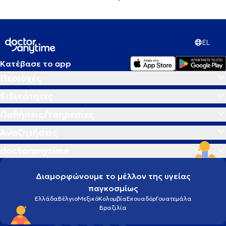
EL
Κατέβασε το app
Περιοχές
Ειδικότητες
Παθήσεις/Υπηρεσίες
Αναζητήσεις
doctoranytime
Διαμορφώνουμε το μέλλον της υγείας
παγκοσμίως
Ελλάδα
Βέλγιο
Μεξικό
Κολομβία
Εκουαδόρ
Γουατεμάλα
Βραζιλία