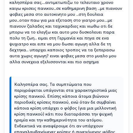
καλησπέρα σας...αντιμετωπιζω το τελευταιο χρονο
καιγω κρισεις πανικου..σε καθημερινη βαση ..με πιανουν
φοβιες μεσα στο αυτοκινητο μου ..στη δουλεια
μου..οταν παω για μια εξεταση στο γιατρο μου...με
πιανουν ζαλαδες και ταχυκαρδιες και νιωθω οτι δε
μπορω να το ελεγξω και αυτο μου δυσκολευει παρα
πολυ τη ζωη.. ειμαι στη Γερμανία και πηγα σε ενα
ψυχιατρο και ειπε να μου δωσει αγωγη αλλα δε τη
δεχτηκα.. υπαρχει καποιος τροπος να τα ξεπερασω
αυτα χωρις αγωγη? ειναι φοβιες μεσα στο μυαλο μου
αλλα συνεχεια εξελισσονται και πιο ασχημα
Καλησπέρα σας. Τα συμπτώματα που
περιγράφεται υπάγονται στα χαρακτηριστικά μιας
κρίσης πανικού. Επίσης κάποια άτομα βιώνουν
περιοδικές κρίσεις πανικού, ενώ όταν δε συμβαίνει
κάποια κρίση υπάρχει ο φόβος (για μια μελλοντική
κρίση πανικού) κάτι που διαταράσσει την ψυχική
ηρεμία και την καθημερινότητα του ατόμου.
Ενδεικτικά να αναφέρουμε ότι αν υπάρχουν
επαναλαμβανόμενες κρίσεις ή συνεχόμενος φόβος,