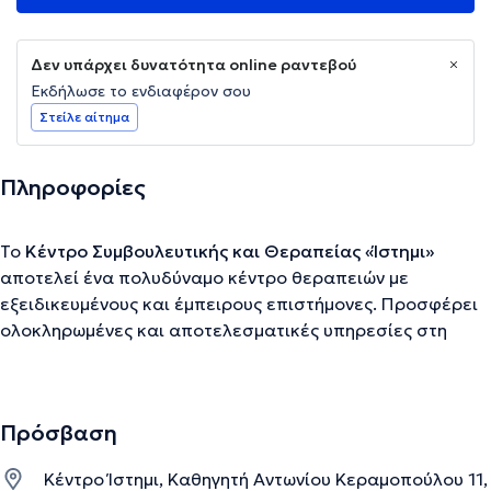
Δεν υπάρχει δυνατότητα online ραντεβού
Εκδήλωσε το ενδιαφέρον σου
Στείλε αίτημα
Πληροφορίες
Το
Κέντρο Συμβουλευτικής και Θεραπείας «Ίστημι»
αποτελεί ένα πολυδύναμο κέντρο θεραπειών με
εξειδικευμένους και έμπειρους επιστήμονες. Προσφέρει
ολοκληρωμένες και αποτελεσματικές υπηρεσίες στη
Λογοθεραπεία, την Εργοθεραπεία, την Συμβουλευτική και
την Ψυχοθεραπεία σε παιδιά, εφήβους και ενήλικες όπως
και Συμβουλευτική στον Επαγγελματικό Προσανατολισμό
Πρόσβαση
– Σταδιοδρομία. Το «Ίστημι» λειτουργεί σαν γέφυρα
ανάμεσα στις δυνατότητες που έχει το κάθε άτομο και
Κέντρο Ίστημι, Καθηγητή Αντωνίου Κεραμοπούλου 11,
στον τρόπο που μπορεί να τις αξιοποιήσει. Η