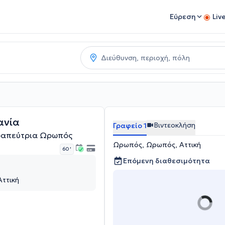
Εύρεση
Liv
ανία
Βιντεοκλήση
Γραφείο 1
ραπεύτρια Ωρωπός
Ωρωπός, Ωρωπός, Αττική
60 '
Επόμενη διαθεσιμότητα
ττική