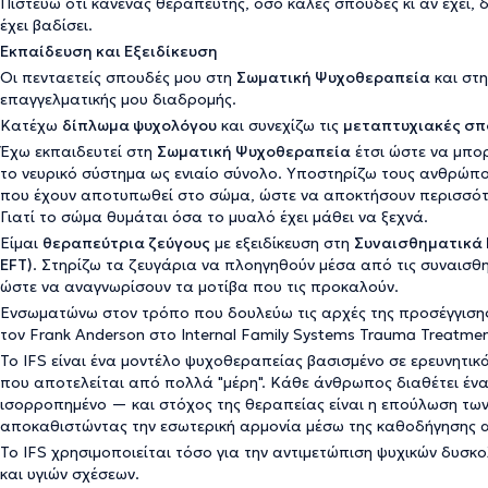
Πιστεύω ότι κανένας θεραπευτής, όσο καλές σπουδές κι αν έχει, δ
έχει βαδίσει.
Εκπαίδευση και Εξειδίκευση
Οι πενταετείς σπουδές μου στη
Σωματική Ψυχοθεραπεία
και στ
επαγγελματικής μου διαδρομής.
Κατέχω
δίπλωμα ψυχολόγου
και συνεχίζω τις
μεταπτυχιακές σπο
Έχω εκπαιδευτεί στη
Σωματική Ψυχοθεραπεία
έτσι ώστε να μπο
το νευρικό σύστημα ως ενιαίο σύνολο. Υποστηρίζω τους ανθρώπο
που έχουν αποτυπωθεί στο σώμα, ώστε να αποκτήσουν περισσότε
Γιατί το σώμα θυμάται όσα το μυαλό έχει μάθει να ξεχνά.
Είμαι
θεραπεύτρια ζεύγους
με εξειδίκευση στη
Συναισθηματικά 
EFT)
. Στηρίζω τα ζευγάρια να πλοηγηθούν μέσα από τις συναισθη
ώστε να αναγνωρίσουν τα μοτίβα που τις προκαλούν.
Ενσωματώνω στον τρόπο που δουλεύω τις αρχές της προσέγγισ
τον Frank Anderson στο
Internal Family Systems Trauma Treatme
Το IFS είναι ένα μοντέλο ψυχοθεραπείας βασισμένο σε ερευνητικ
που αποτελείται από πολλά "μέρη". Κάθε άνθρωπος διαθέτει ένα
ισορροπημένο — και στόχος της θεραπείας είναι η επούλωση τω
αποκαθιστώντας την εσωτερική αρμονία μέσω της καθοδήγησης 
Το IFS χρησιμοποιείται τόσο για την αντιμετώπιση ψυχικών δυσκο
και υγιών σχέσεων.