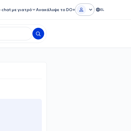
e chat με γιατρό
Ανακάλυψε το DO+
EL