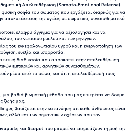
θηματική Απελευθέρωση (Somato-Emotional Release)
.
 φυσική σοφία του σώματος που εργάζεται διαρκώς για να
ην αποκατάσταση της υγείας σε σωματικό, συναισθηματικό
μοποιεί ελαφρύ άγγιγμα για να αξιολογήσει και να
άλου, του νωτιαίου μυελού και των μηνίγγων.
ρίας του εγκεφαλονωτιαίου υγρού και η ενεργοποίηση των
ύφιση, ευεξία και ισορροπία.
απευτική διαδικασία που αποσκοπεί στην απελευθέρωση
τικών εμπειριών και αρνητικών συναισθημάτων.
ούν μέσα από το σώμα, και ότι η απελευθέρωσή τους
ς
, μια βαθιά βιωματική μέθοδο που μας επιτρέπει να δούμε
ης ζωής μας
.
inger, βασίζεται στην κατανόηση ότι κάθε άνθρωπος είναι
νων, αλλά και των σημαντικών σχέσεων που τον
ναμικές και δεσμοί
που μπορεί να επηρεάζουν τη ροή της