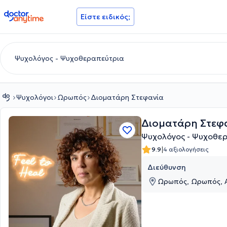
doctoranytime
Είστε ειδικός;
Ψυχολόγοι
Ωρωπός
Διοματάρη Στεφανία
Διοματάρη Στεφ
Ψυχολόγος - Ψυχοθε
|
9.9
4 αξιολογήσεις
Διεύθυνση
Ωρωπός, Ωρωπός, Α