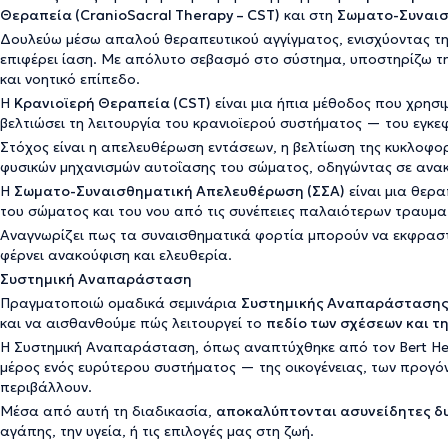
Θεραπεία (CranioSacral Therapy – CST)
και στη
Σωματο-Συναισ
Δουλεύω μέσω απαλού θεραπευτικού αγγίγματος, ενισχύοντας τη
επιφέρει ίαση. Με απόλυτο σεβασμό στο σύστημα, υποστηρίζω τ
και νοητικό επίπεδο.
Η
Κρανιοϊερή Θεραπεία (CST)
είναι μια ήπια μέθοδος που χρησι
βελτιώσει τη λειτουργία του κρανιοϊερού συστήματος — του εγκεφ
Στόχος είναι η απελευθέρωση εντάσεων, η βελτίωση της κυκλοφο
φυσικών μηχανισμών αυτοΐασης του σώματος, οδηγώντας σε ανακο
Η
Σωματο-Συναισθηματική Απελευθέρωση (ΣΣΑ)
είναι μια θερ
του σώματος και του νου από τις συνέπειες παλαιότερων τραυμα
Αναγνωρίζει πως τα συναισθηματικά φορτία μπορούν να εκφραστ
φέρνει ανακούφιση και ελευθερία.
Συστημική Αναπαράσταση
Πραγματοποιώ ομαδικά σεμινάρια
Συστημικής Αναπαράσταση
και να αισθανθούμε πώς λειτουργεί το
πεδίο των σχέσεων και τ
Η Συστημική Αναπαράσταση, όπως αναπτύχθηκε από τον Bert Hell
μέρος ενός ευρύτερου συστήματος — της οικογένειας, των προγό
περιβάλλουν.
Μέσα από αυτή τη διαδικασία,
αποκαλύπτονται ασυνείδητες δυ
αγάπης, την υγεία, ή τις επιλογές μας στη ζωή.