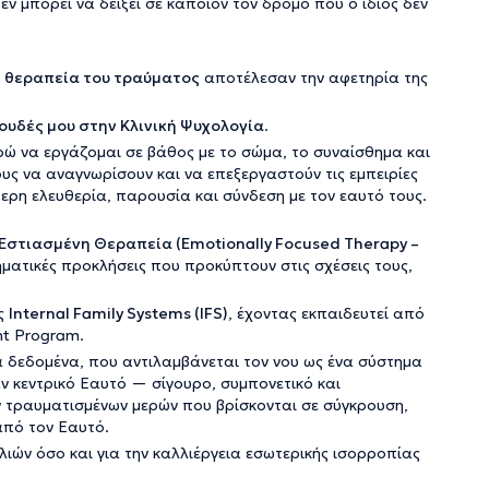
εν μπορεί να δείξει σε κάποιον τον δρόμο που ο ίδιος δεν
η
θεραπεία του τραύματος
αποτέλεσαν την αφετηρία της
υδές μου στην Κλινική Ψυχολογία
.
ρώ να εργάζομαι σε βάθος με το σώμα, το συναίσθημα και
υς να αναγνωρίσουν και να επεξεργαστούν τις εμπειρίες
ρη ελευθερία, παρουσία και σύνδεση με τον εαυτό τους.
Εστιασμένη Θεραπεία (Emotionally Focused Therapy –
ματικές προκλήσεις που προκύπτουν στις σχέσεις τους,
ης
Internal Family Systems (IFS)
, έχοντας εκπαιδευτεί από
nt Program
.
ά δεδομένα, που αντιλαμβάνεται τον νου ως ένα σύστημα
ν κεντρικό Εαυτό — σίγουρο, συμπονετικό και
ν τραυματισμένων μερών που βρίσκονται σε σύγκρουση,
από τον Εαυτό.
λιών όσο και για την καλλιέργεια εσωτερικής ισορροπίας