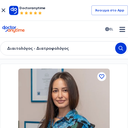
Doctoranytime
Άνοιγμα στο App
doctoranytime
EL
Διαιτολόγος - Διατροφολόγος