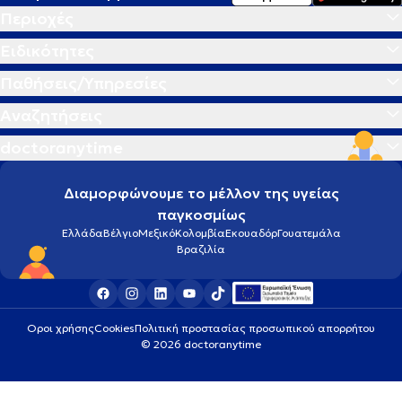
Περιοχές
Ειδικότητες
Παθήσεις/Υπηρεσίες
Αναζητήσεις
doctoranytime
Διαμορφώνουμε το μέλλον της υγείας
παγκοσμίως
Ελλάδα
Βέλγιο
Μεξικό
Κολομβία
Εκουαδόρ
Γουατεμάλα
Βραζιλία
Οροι χρήσης
Cookies
Πολιτική προστασίας προσωπικού απορρήτου
© 2026 doctoranytime