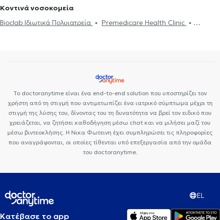
Νεφρική ανεπάρκεια
Παχυσαρκία
Πολυκυστικές ωοθήκες
Διατροφολόγοι στη Νέα Φιλαδέλφεια
Διαιτολόγοι -
Κοντινά νοσοκομεία
Χολή
Χοληστερίνη
Διατροφολόγοι στον Χολαργό
Διαιτολόγοι - Διατροφολόγοι στο
Bioclab Ιδιωτικά Πολυιατρεία
Premedicare Health Clinic
Νέο Ψυχικό
Διαιτολόγοι - Διατροφολόγοι στο Γαλάτσι
Premedicare health clinic
Ιάζω
Center NT-CardioMetabolics
Διαιτολόγοι - Διατροφολόγοι στην Αθήνα
Διαιτολόγοι -
Διατροφολόγοι στο Περιστέρι
Διαιτολόγοι - Διατροφολόγοι στα
Πατήσια
Το doctoranytime είναι ένα end-to-end solution που υποστηρίζει τον
χρήστη από τη στιγμή που αντιμετωπίζει ένα ιατρικό σύμπτωμα μέχρι τη
στιγμή της λύσης του, δίνοντας του τη δυνατότητα να βρεί τον ειδικό που
χρειάζεται, να ζητήσει καθοδήγηση μέσω chat και να μιλήσει μαζί του
μέσω βιντεοκλήσης. Η Νικα Φωτεινη έχει συμπληρώσει τις πληροφορίες
που αναγράφονται, οι οποίες τίθενται υπό επεξεργασία από την ομάδα
του doctoranytime.
EL
Κατέβασε το app