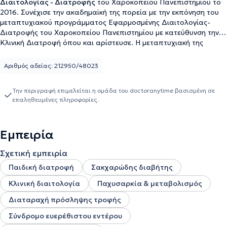
Διαιτολογίας - Διατροφής
του Χαροκοπείου Πανεπιστημίου το
2016. Συνέχισε την ακαδημαϊκή της πορεία με την εκπόνηση του
μεταπτυχιακού προγράμματος Εφαρμοσμένης Διαιτολογίας-
Διατροφής του Χαροκοπείου Πανεπιστημίου με κατεύθυνση την
Κλινική Διατροφή όπου και αρίστευσε. Η μεταπτυχιακή της
διατριβή αφορούσε τη δημιουργία και τον έλεγχο προβλεπτικής
ικανότητας ενός δείκτη εκτίμησης της πιθανότητας ανεπάρκειας
Αριθμός αδείας: 212950/48023
βιταμίνης D σε παιδικό μαθητικό πληθυσμό. Καθώς την
ενδιαφέρει η συνεχής επιμόρφωση και κατάρτιση, έκανε
Την περιγραφή επιμελείται η ομάδα του doctoranytime βασισμένη σε
επιπρόσθετες μετεκπαιδεύσεις στους ακόλουθους
επαληθευμένες πληροφορίες.
τομείς:«Διαχείριση του Στρες & Υγεία», ΕΚΠΑ, «Διαταραχές
ΠρόσληψηςΤροφής», ΕΚΠΑ,“Advanced Dietary Management and
the low FODMAP Diet in IBS”, King's College London ,“Online
Εμπειρία
Introduction to Paediatric Nutrition for Health Professionals”,
Monash University Έχει παρακολουθήσει κατά καιρούς πληθώρα
Σχετική εμπειρία
συνεδρίων που άπτονται του αντικειμένου της ενώ έχει και η ίδια
έχει διατελέσει ομιλήτρια σε συνέδριο, σεμινάρια και ημερίδες.
Παιδική διατροφή
Σακχαρώδης διαβήτης
Διατηρεί το διαιτολογικό της γραφείο στη Νέα Ερυθραία. Στα
Κλινική διαιτολογία
Παχυσαρκία & μεταβολισμός
πλαίσια της εργασιακής της εμπειρίας έχει διαχειριστεί πληθώρα
περιστατικών Κλινικής και Αθλητικής Διατροφής τόσο σε ενήλικες
Διαταραχή πρόσληψης τροφής
όσο και σε παιδιά.Τέλος,είναι μέλος του Πανελλήνιου Συλλόγου
Διαιτολόγων-Διατροφολόγων.
Σύνδρομο ευερέθιστου εντέρου