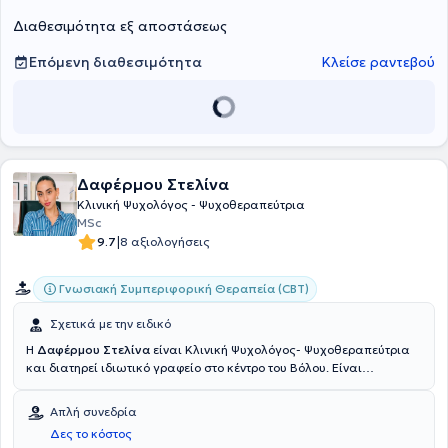
Διαθεσιμότητα εξ αποστάσεως
Επόμενη διαθεσιμότητα
Κλείσε ραντεβού
Δαφέρμου Στελίνα
Κλινική Ψυχολόγος - Ψυχοθεραπεύτρια
MSc
|
9.7
8 αξιολογήσεις
Γνωσιακή Συμπεριφορική Θεραπεία (CBT)
Σχετικά με την ειδικό
Η
Δαφέρμου Στελίνα
είναι Κλινική Ψυχολόγος- Ψυχοθεραπεύτρια
και διατηρεί ιδιωτικό γραφείο στο κέντρο του Βόλου. Είναι
απόφοιτος του τμήματος Ψυχολογίας του University of East London.
Σε συνεχεία των ακαδημαϊκών της σπουδών, ολοκλήρωσε το 2019
Απλή συνεδρία
το μεταπτυχιακό πρόγραμμα με τίτλο "Κλινική και Κοινοτική
Δες το κόστος
Ψυχολογία" στο University of East London. Από το 2020 μέχρι και