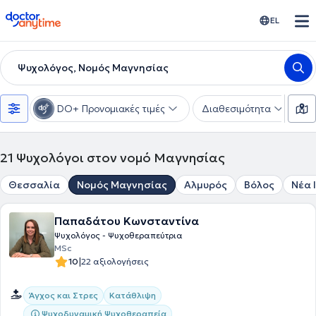
doctoranytime
EL
Ψυχολόγος, Νομός Μαγνησίας
DO+ Προνομιακές τιμές
Διαθεσιμότητα
Ε
21
Ψυχολόγοι στον νομό Μαγνησίας
Θεσσαλία
Νομός Μαγνησίας
Αλμυρός
Βόλος
Νέα 
Παπαδάτου Κωνσταντίνα
Ψυχολόγος - Ψυχοθεραπεύτρια
MSc
|
10
22 αξιολογήσεις
Άγχος και Στρες
Κατάθλιψη
Ψυχοδυναμική Ψυχοθεραπεία