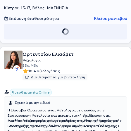
παιδιών και ενηλίκων, με εξειδίκευση στη συμβουλευτική ζεύγους,
Κύπρου 15-17, Βόλος, ΜΑΓΝΗΣΙΑ
στη διαχείριση πένθους και στην κλινική ψυχολογία. Τέλος, η κ.
Μπουκουβάλα είναι μέλος της Πανελλήνιας Επαγγελματικής
Ένωσης Δραματοθεραπευτών - Παιγνιοθεραπευτών.
Επόμενη διαθεσιμότητα
Κλείσε ραντεβού
Ορτεντσίου Ελισάβετ
Ψυχολόγος
BSc, MSc
|
10
4 αξιολογήσεις
Διαθεσιμότητα για βιντεοκλήση
Ψυχοθεραπεία Online
Σχετικά με την ειδικό
Η Ελισάβετ Ορτεντσίου είναι Ψυχολόγος με σπουδές στην
Εφαρμοσμένη Ψυχολογία και μεταπτυχιακή εξειδίκευση στη
Γνωσιακή Συμπεριφοριστική Ψυχοθεραπεία. Είναι απόφοιτος του
Διαθέτει περίπου τρία χρόνια εμπειρίας στην παροχή ψυχολογικής
BSc Applied Psychology από το University of Derby και κάτοχος
υποστήριξης, μέσω της ιδιωτικής πρακτικής και της εθελοντικής της