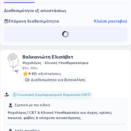
θεραπευτική της προσέγγιση είναι συνθετική και εξατομικευμένη,
συνδυάζοντας Γνωσιακή Συμπεριφορική Θεραπεία, σύγχρονα
Διαθεσιμότητα εξ αποστάσεως
evidence-based μοντέλα και Προσωποκεντρική κατανόηση, με
στόχο ουσιαστικές και βιώσιμες αλλαγές. Ιδιαίτερη έμφαση δίνει
Επόμενη διαθεσιμότητα
Κλείσε ραντεβού
στη γυναικεία ψυχική υγεία, υποστηρίζοντας γυναίκες με χρόνιες
παθήσεις ορμονικής φύσης και τις ψυχολογικές και σωματικές
επιπτώσεις τους στην καθημερινή ζωή.
Βαλκανιώτη Ελισάβετ
Ψυχολόγος - Κλινική Υπνοθεραπεύτρια
BSc, MSc
|
9.9
5 αξιολογήσεις
Διαθεσιμότητα για βιντεοκλήση
Γνωσιακή Συμπεριφορική Θεραπεία (CBT)
Σχετικά με την ειδικό
Ψυχολόγος | CBT & Κλινική Υπνοθεραπεία για άγχος, κρίσεις
πανικού, φοβίες & ενίσχυση αυτοεκτίμησης.
Απλή συνεδρία