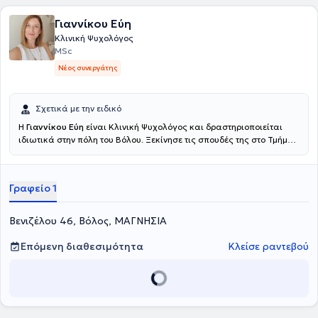
σε φιλανθρωπικό ίδρυμα ψυχικής υγείας, σε περιβάλλον
Γιαννίκου Εύη
κοινωνικής φροντίδας για οικογένειες και σε καταφύγιο γυναικών
κοντά στο Μάντσεστερ, Ηνωμένο Βασίλειο. Έχει παράσχει θεραπεία
Κλινική Ψυχολόγος
σε πελάτες στην τριτοβάθμια εκπαίδευση, στην Εθνική Υπηρεσία
MSc
Υγείας της Αγγλίας και στον κοινοτικό τομέα/ φιλανθρωπικές
Νέος συνεργάτης
οργανώσεις ψυχικής υγείας.
Σχετικά με την ειδικό
Η
Γιαννίκου Εύη
είναι Κλινική Ψυχολόγος και δραστηριοποιείται
ιδιωτικά στην πόλη του Βόλου. Ξεκίνησε τις σπουδές της στο Τμήμα
Ψυχολογίας του Αριστοτελείου Πανεπιστημίου Θεσσαλονίκης και
συνέχισε με τη μεταπτυχιακή ειδίκευση (MSc) στην Κλινική και
Κοινοτική Ψυχολογία στο University of East London, αποκτώντας
Γραφείο 1
θεραπευτικά εργαλεία Γνωσιακής, Συστημικής και Αφηγηματικής
προσέγγισης. Παράλληλα, παρακολούθησε σχετικές επιμορφώσεις
στη Διαχείριση διαζυγίου, τη στήριξη Ασθενών με Καρκίνο και τις
Βενιζέλου 46, Βόλος, ΜΑΓΝΗΣΙΑ
Διαταραχές Πρόσληψης Τροφής. Σήμερα, στο ιδιωτικό της γραφείο
παρέχει θεραπεία ατομικά, ομαδικά και online, ενώ οργανώνει
Επόμενη διαθεσιμότητα
Κλείσε ραντεβού
πολύ συχνά ομάδες ψυχοεκπαίδευσης. Τέλος, είναι τακτικό μέλος
του Συλλόγου Ελλήνων Ψυχολόγων.