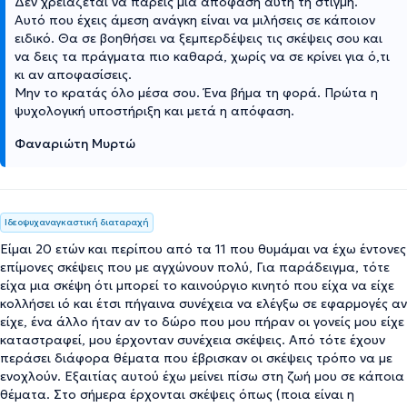
Δεν χρειάζεται να πάρεις μια απόφαση αυτή τη στιγμή.
Αυτό που έχεις άμεση ανάγκη είναι να μιλήσεις σε κάποιον
ειδικό. Θα σε βοηθήσει να ξεμπερδέψεις τις σκέψεις σου και
να δεις τα πράγματα πιο καθαρά, χωρίς να σε κρίνει για ό,τι
κι αν αποφασίσεις.
Μην το κρατάς όλο μέσα σου. Ένα βήμα τη φορά. Πρώτα η
ψυχολογική υποστήριξη και μετά η απόφαση.
Φαναριώτη Μυρτώ
Ιδεοψυχαναγκαστική διαταραχή
Είμαι 20 ετών και περίπου από τα 11 που θυμάμαι να έχω έντονες
επίμονες σκέψεις που με αγχώνουν πολύ, Για παράδειγμα, τότε
είχα μια σκέψη ότι μπορεί το καινούργιο κινητό που είχα να είχε
κολλήσει ιό και έτσι πήγαινα συνέχεια να ελέγξω σε εφαρμογές αν
είχε, ένα άλλο ήταν αν το δώρο που μου πήραν οι γονείς μου είχε
καταστραφεί, μου έρχονταν συνέχεια σκέψεις. Από τότε έχουν
περάσει διάφορα θέματα που έβρισκαν οι σκέψεις τρόπο να με
ενοχλούν. Εξαιτίας αυτού έχω μείνει πίσω στη ζωή μου σε κάποια
θέματα. Στο σήμερα έρχονται σκέψεις όπως (ποια είναι η