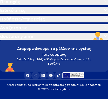
Περιοχές
Ειδικότητες
Παθήσεις/Υπηρεσίες
Αναζητήσεις
doctoranytime
Διαμορφώνουμε το μέλλον της υγείας
παγκοσμίως
Ελλάδα
Βέλγιο
Μεξικό
Κολομβία
Εκουαδόρ
Γουατεμάλα
Βραζιλία
Οροι χρήσης
Cookies
Πολιτική προστασίας προσωπικού απορρήτου
© 2026 doctoranytime