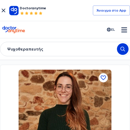
Doctoranytime
Άνοιγμα στο App
doctoranytime
EL
Ψυχοθεραπευτής