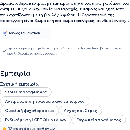
Δραματοθεραπεύτρια, με εμπειρία στην υποστήριξη ατόμων που
αντιμετωπίζουν ψυχωσικές διαταραχές, εθισμούς και ζητήματα
που σχετίζονται με τη βία λόγω φύλου. Η θεραπευτική της
προσέγγιση είναι βιωματική και σωματοκεντρική, συνδυάζοντας
στοιχεία Δραματοθεραπείας, Τέχνης και Κίνησης, με στόχο τη
σύνδεση σώματος και ψυχής, καθώς και την ενίσχυση της
Μέλος του δικτύου DO+
προσωπικής επίγνωσης και αυτορρύθμισης.Έχει σπουδάσει
Ψυχολογία (BSc, University of Derby) και Δραματοθεραπεία
Την περιγραφή επιμελείται η ομάδα του doctoranytime βασισμένη σε
(ΑΙΟΝ Institute), ενώ έχει συνεργαστεί με οργανισμούς όπως το
επαληθευμένες πληροφορίες.
ΚΕΘΕΑ Άλφα, το Ψυχιατρικό Νοσοκομείο Αττικής και τον
οργανισμό FZone κατά της έμφυλης βίας.Στο θεραπευτικό της
έργο, η ειδικός προσφέρει ατομικές και ομαδικές συνεδρίες, με
Εμπειρία
σεβασμό στον ρυθμό, τα όρια και τις ανάγκες κάθε ανθρώπου,
μέσα σε ένα ασφαλές και δημιουργικό περιβάλλον έκφρασης και
Σχετική εμπειρία
αυτογνωσίας.
Stress management
Αντιμετώπιση τραυματικών εμπειριών
Ομαδική ψυχοθεραπεία
Αγχος και Στρες
Ενδυνάμωση LGBTQI+ ατόμων
Θεραπεία τραύματος
17 συστάσεις ασθενών