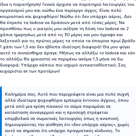
ίδια η παρατήρηση! Γενικά άρχισα να παρατηρώ λειτουργίες του
οργανισμού μου και νιώθω ένα περίεργο άγχος. Είναι πολύ
κουραστικό και ψυχοφθόρο! Νιώθω ότι δεν υπάρχει αέρας. Δεν
θα έπρεπε τα ladose να δράσουν μετά από τόσες μέρες; Να
προσθέσω πως ο γιατρός μου αύξησε τη δόση του ladose σε 2
χάπια ημερησίως μετά από τις 30 μέρες και μου έγραψε και
λεξοτανίλ για τις πρώτες μέρες τα οποία τα έπαιρνα πρωί βράδυ
1 χάπι των 1,5 και δεν έβλεπα ιδιαίτερη διαφορά! Θα μου φύγει
αυτό το συναίσθημα άραγε; Μήπως να αλλάξω το ladose και εάν
το αλλάξω θα χρειαστεί να περιμένω ακόμα 1,5 μήνα να δω
διαφορά; Υπάρχει κάποιο πιο ισχυρό αντικαταθλιπτικό; Σας
ευχαριστώ εκ των προτέρων!
Καλημέρα σας. Αυτό που περιγράφετε είναι μια πολύ συχνή
αλλά ιδιαίτερα ψυχοφθόρα εμπειρία έντονου άγχους, όπου
μετά από μια κρίση πανικού το σώμα παραμένει σε
κατάσταση συναγερμού και η προσοχή στρέφεται
υπερβολικά σε σωματικές λειτουργίες όπως η αναπνοή,
δημιουργώντας την αίσθηση ότι «δεν υπάρχει αέρας», χωρίς
αυτό να σημαίνει ότι υπάρχει πραγματικός κίνδυνος. Το