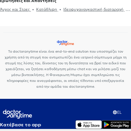
Ερωτήσεις και Απαντήσεις
Άγχος και Στρες
Κατάθλιψη
Ιδεοψυχαναγκαστική διαταραχή
Ανεπιθύμητη εγκυμοσύνη - Διακοπή κύησης (έκτρωση)
ΔΕΠΥ
Emdr
Θέματα σχέσεων
Το doctoranytime είναι ένα end-to-end solution που υποστηρίζει τον
χρήστη από τη στιγμή που αντιμετωπίζει ένα ιατρικό σύμπτωμα μέχρι τη
στιγμή της λύσης του, δίνοντας του τη δυνατότητα να βρεί τον ειδικό που
χρειάζεται, να ζητήσει καθοδήγηση μέσω chat και να μιλήσει μαζί του
μέσω βιντεοκλήσης. Η Φαναριωτη Μυρτω έχει συμπληρώσει τις
πληροφορίες που αναγράφονται, οι οποίες τίθενται υπό επεξεργασία
από την ομάδα του doctoranytime.
EL
Κατέβασε το app