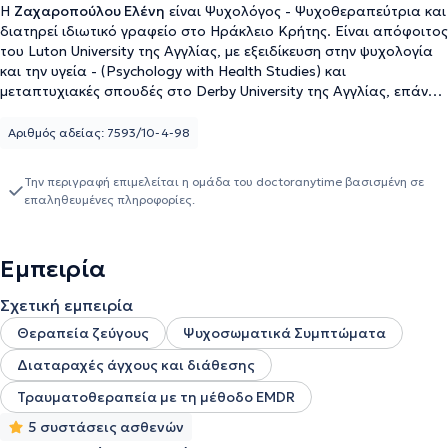
Η
Ζαχαροπούλου Ελένη
είναι Ψυχολόγος - Ψυχοθεραπεύτρια και
διατηρεί ιδιωτικό γραφείο στο Ηράκλειο Κρήτης. Είναι απόφοιτος
του Luton University της Αγγλίας, με εξειδίκευση στην ψυχολογία
και την υγεία - (Psychology with Health Studies) και
μεταπτυχιακές σπουδές στο Derby University της Αγγλίας, επάνω
στη Συνθετική Συμβουλευτική και Ψυχοθεραπεία (MSc Integrative
Counselling and Psychotherapy), ενώ από το 2017 είναι μέλος της
Αριθμός αδείας: 7593/10-4-98
Βρετανικής Ένωσης Συμβουλευτικής και Ψυχοθεραπείας - BACP
(British Association for Counselling and Psychotherapy). Κατέχει
Την περιγραφή επιμελείται η ομάδα του doctoranytime βασισμένη σε
πολυετή και ευρέος φάσματος εμπειρία, καθώς έχει εργαστεί σε
επαληθευμένες πληροφορίες.
φορείς, όπως στη ΝΕΛΕ ως λαϊκή επιμορφώτρια, σε ΚΑΠΗ, ΚΗΦΗ
και σε δήμους του Νομού Ηρακλείου. Έχει τελέσει συντονίστρια
σε σχολές γονέων σε πολλά σχολεία της πόλης του Ηρακλείου,
Εμπειρία
αλλά και της επαρχίας, ενώ παλαιότερα έχει συνεργαστεί με
διάφορες κοινωνικές δομές, όπως το Κέντρο Προστασίας του
Σχετική εμπειρία
Παιδιού Ηρακλείου, με αντικείμενο τη συμβουλευτική και την
ψυχολογική στήριξη παιδιών, εφήβων και νέων κοριτσιών τα
Θεραπεία ζεύγους
Ψυχοσωματικά Συμπτώματα
οποία έχουν απομακρυνθεί από το οικογενειακό τους
Διαταραχές άγχους και διάθεσης
περιβάλλον. Επίσης, έχει εργαστεί σε ιδιωτικούς παιδικούς
σταθμούς αλλά και δημοτικούς (ΚΕΠΑ), στο ΚΔΑΠ (Κέντρο
Τραυματοθεραπεία με τη μέθοδο EMDR
Δημιουργικής Απασχόλησης) του δήμου Γοργολαϊνίου, στην
5 συστάσεις ασθενών
ακαδημία ποδοσφαίρου CALCETTO και σε μονάδες φροντίδας