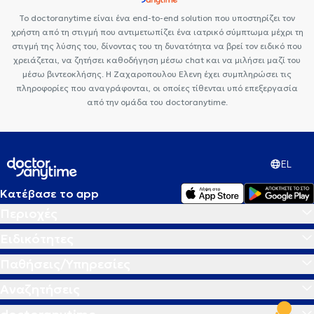
Το doctoranytime είναι ένα end-to-end solution που υποστηρίζει τον
χρήστη από τη στιγμή που αντιμετωπίζει ένα ιατρικό σύμπτωμα μέχρι τη
στιγμή της λύσης του, δίνοντας του τη δυνατότητα να βρεί τον ειδικό που
χρειάζεται, να ζητήσει καθοδήγηση μέσω chat και να μιλήσει μαζί του
μέσω βιντεοκλήσης. Η Ζαχαροπουλου Ελενη έχει συμπληρώσει τις
πληροφορίες που αναγράφονται, οι οποίες τίθενται υπό επεξεργασία
από την ομάδα του doctoranytime.
EL
Κατέβασε το app
Περιοχές
Ειδικότητες
Παθήσεις/Υπηρεσίες
Αναζητήσεις