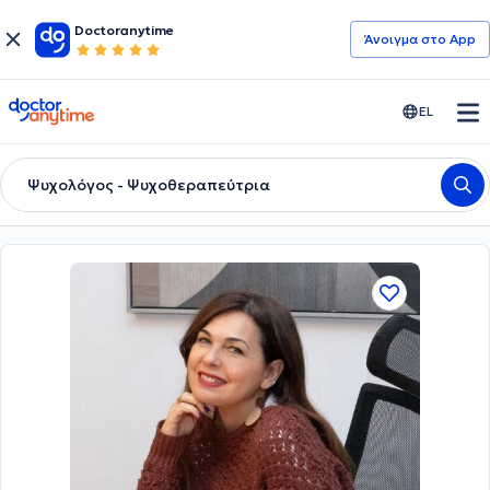
Doctoranytime
Άνοιγμα στο App
doctoranytime
EL
Ψυχολόγος - Ψυχοθεραπεύτρια