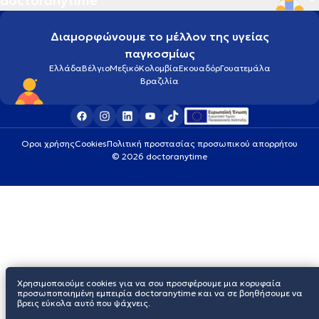
doctoranytime
Διαμορφώνουμε το μέλλον της υγείας
παγκοσμίως
Ελλάδα
Βέλγιο
Μεξικό
Κολομβία
Εκουαδόρ
Γουατεμάλα
Βραζιλία
Οροι χρήσης
Cookies
Πολιτική προστασίας προσωπικού απορρήτου
© 2026 doctoranytime
Χρησιμοποιούμε cookies για να σου προσφέρουμε μια κορυφαία
προσωποποιημένη εμπειρία doctoranytime και να σε βοηθήσουμε να
βρεις εύκολα αυτό που ψάχνεις.