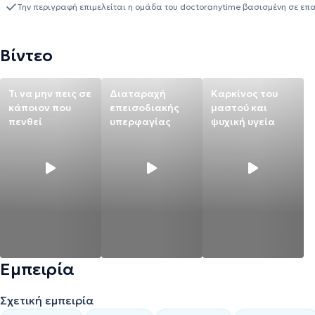
τελευταία 14 χρόνια έχει εργαστεί σε νοσοκομεία και δομές Ψυχικ
Την περιγραφή επιμελείται η ομάδα του doctoranytime βασισμένη σε επ
απέκτησε εξειδικευμένη εμπειρία στην διαχείριση πληθώρας ψυχι
παχυσαρκία, κρίσεις πανικού κα). Από τον Ιανουάριο του 2024 εργάζεται ιδιωτικά στην πόλη της Λάρισας και διαδικτυακά
με ενήλικες και εφήβους.
Βίντεο
Τι να μην πεις σε
Διαταραχή
Καρκίνος του
κάποιον που
επεισοδιακής
μαστού και
πενθεί
υπερφαγίας
ψυχική υγεία
Εμπειρία
Σχετική εμπειρία