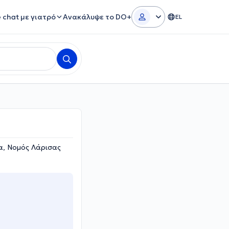
e chat με γιατρό
Ανακάλυψε το DO+
EL
α, Νομός Λάρισας