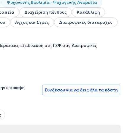
Ψυχογενής Βουλιμία - Ψυχογενής Ανορεξία
ραπεία
Διαχείριση πένθους
Κατάθλιψη
λου
Αγχος και Στρες
Διατροφικές διαταραχές
εραπέια, εξειδίκευση στη ΓΣΨ στις Διατροφικές
την επίσκεψη
Συνδέσου για να δεις όλα τα κόστη
ς