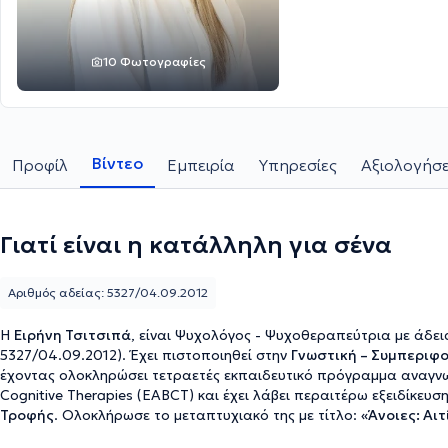
10 Φωτογραφίες
Βίντεο
Προφίλ
Εμπειρία
Υπηρεσίες
Αξιολογήσε
Γιατί είναι η κατάλληλη για σένα
Αριθμός αδείας: 5327/04.09.2012
Η
Ειρήνη Τσιτσιπά
, είναι Ψυχολόγος - Ψυχοθεραπεύτρια με άδεια ασκήσεως επαγγέλματος (αριθμός πρωτοκόλλου
5327/04.09.2012). Έχει πιστοποιηθεί στην
Γνωστική – Συμπεριφ
έχοντας ολοκληρώσει τετραετές εκπαιδευτικό πρόγραμμα αναγνωρ
Cognitive Therapies (EABCT) και έχει λάβει περαιτέρω ε
Τροφής
. Ολοκλήρωσε το μεταπτυχιακό της με τίτλο:
«Άνο
Treatments and Research) με υποτροφία από το Πανεπιστημιακό Κολ