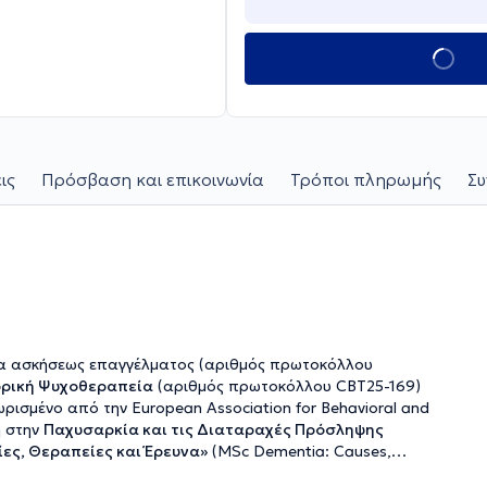
ις
Πρόσβαση και επικοινωνία
Τρόποι πληρωμής
Συ
ορική Ψυχοθεραπεία
(αριθμός πρωτοκόλλου CBT25-169)
ισμένο από την European Association for Behavioral and
ξειδίκευση στην
Παχυσαρκία και τις Διαταραχές Πρόσληψης
ιες: Αιτίες, Θεραπείες και Έρευνα»
(MSc Dementia: Causes,
λέγιο του Λονδίνου (University College London). Τα