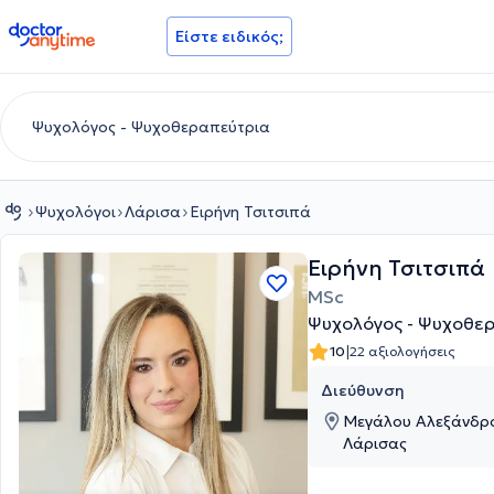
doctoranytime
Είστε ειδικός;
Ψυχολόγοι
Λάρισα
Ειρήνη Τσιτσιπά
Ειρήνη Τσιτσιπά
MSc
Ψυχολόγος - Ψυχοθε
|
10
22 αξιολογήσεις
Διεύθυνση
Μεγάλου Αλεξάνδρο
Λάρισας