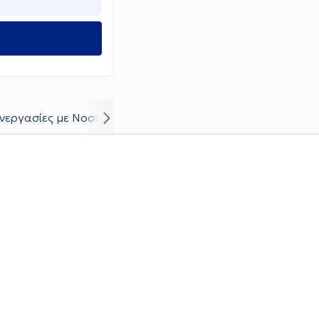
νεργασίες με Νοσοκομεία/Κλινικές
Βιογραφικό και καρι