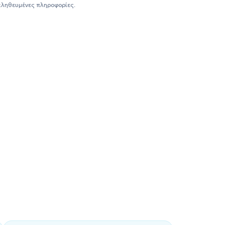
ής Υγείας της
Ελλάδας
και του
Ηνωμένου Βασιλείου
, και
αληθευμένες πληροφορίες.
κών δυσκολιών (άγχος, κατάθλιψη, ανορεξία, βουλιμία,