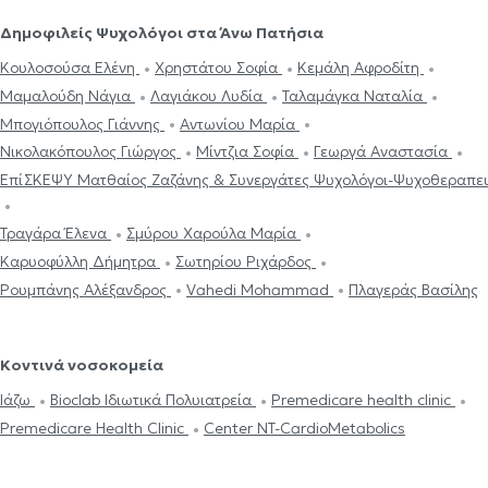
Δημοφιλείς Ψυχολόγοι στα Άνω Πατήσια
Κουλοσούσα Ελένη
Χρηστάτου Σοφία
Κεμάλη Αφροδίτη
Μαμαλούδη Νάγια
Λαγιάκου Λυδία
Ταλαμάγκα Ναταλία
Μπογιόπουλος Γιάννης
Αντωνίου Μαρία
Νικολακόπουλος Γιώργος
Μίντζια Σοφία
Γεωργά Αναστασία
ΕπίΣΚΕΨΥ Ματθαίος Ζαζάνης & Συνεργάτες Ψυχολόγοι-Ψυχοθεραπε
Τραγάρα Έλενα
Σμύρου Χαρούλα Μαρία
Καρυοφύλλη Δήμητρα
Σωτηρίου Ριχάρδος
Ρουμπάνης Αλέξανδρος
Vahedi Mohammad
Πλαγεράς Βασίλης
Κοντινά νοσοκομεία
Ιάζω
Bioclab Ιδιωτικά Πολυιατρεία
Premedicare health clinic
Premedicare Health Clinic
Center NT-CardioMetabolics