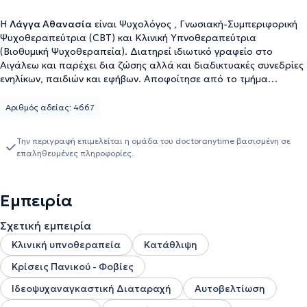
Η
Λάγγα Αθανασία
είναι Ψυχολόγος , Γνωσιακή-Συμπεριφορική
Ψυχοθεραπεύτρια (CBT) και Κλινική Υπνοθεραπεύτρια
(Βιοθυμική Ψυχοθεραπεία). Διατηρεί ιδιωτικό γραφείο στο
Αιγάλεω και παρέχει δια ζώσης αλλά και διαδικτυακές συνεδρίες
ενηλίκων, παιδιών και εφήβων. Αποφοίτησε από το τμήμα
Ψυχολογίας του Παντείου Πανεπιστημίου Αθηνών και διαθέτει
Άδεια Ασκήσεως Επαγγέλματος Ψυχολόγου (αριθμός άδειας
Αριθμός αδείας: 4667
4667). Στη συνέχεια πραγματοποίησε τη μετεκπαίδευση της στην
Γνωσιακή-Συμπεριφοριστική Ψυχοθεραπεία στο Κέντρο
Την περιγραφή επιμελείται η ομάδα του doctoranytime βασισμένη σε
Εφαρμοσμένης Ψυχοθεραπείας και Συμβουλευτικής (Κ.Ε.ΨΥ.ΣΥ.).
επαληθευμένες πληροφορίες.
Επιπλέον, είναι πιστοποιημένη Κλινική Υπνοθεραπεύτρια και έχει
ολοκληρώσει την εκπαίδευσή της στην Βιοθυμική Ψυχοθεραπεία-
Κλινική Ύπνωση στο Κ.Ε.ΨΥ.ΣΥ. Επίσης, έχει ολοκληρώσει τη
Εμπειρία
βασική εκπαίδευση στη Θεραπεία Αποδοχής και Δέσμευσης
(ACT) στο Ινστιτούτο Έρευνας και Θεραπείας της Συμπεριφοράς
Σχετική εμπειρία
(Ι.Ε.Σ.Θ.) Έχει παρακολουθήσει πληθώρα επιμορφωτικών
σεμιναρίων στα πλαίσια της προσωπικής και επαγγελματικής της
Κλινική υπνοθεραπεία
Κατάθλιψη
εξέλιξης.
Κρίσεις Πανικού - Φοβίες
Ιδεοψυχαναγκαστική Διαταραχή
Αυτοβελτίωση