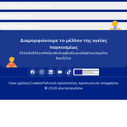
Παθήσεις/Υπηρεσίες
Αναζητήσεις
doctoranytime
Διαμορφώνουμε το μέλλον της υγείας
παγκοσμίως
Ελλάδα
Βέλγιο
Μεξικό
Κολομβία
Εκουαδόρ
Γουατεμάλα
Βραζιλία
Οροι χρήσης
Cookies
Πολιτική προστασίας προσωπικού απορρήτου
© 2026 doctoranytime