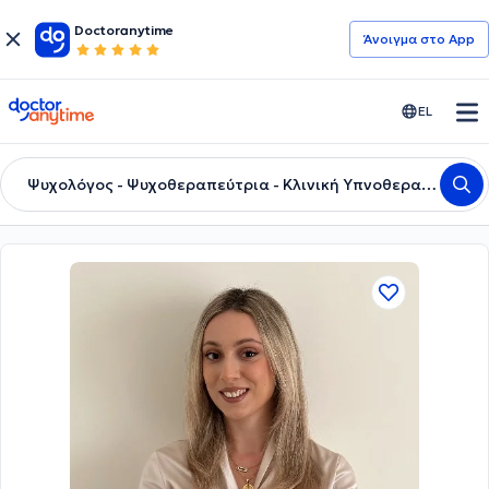
Doctoranytime
Άνοιγμα στο App
doctoranytime
EL
Ψυχολόγος - Ψυχοθεραπεύτρια - Κλινική Υπνοθεραπεύτρια