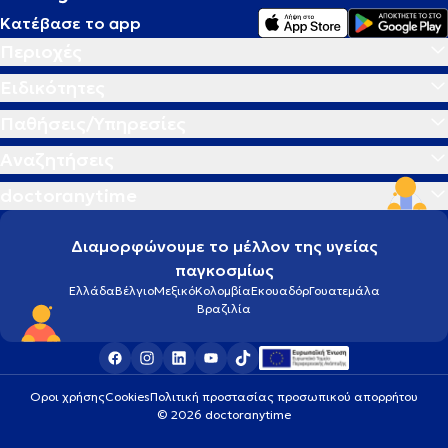
Κατέβασε το app
Περιοχές
Ειδικότητες
Παθήσεις/Υπηρεσίες
Αναζητήσεις
doctoranytime
Διαμορφώνουμε το μέλλον της υγείας
παγκοσμίως
Ελλάδα
Βέλγιο
Μεξικό
Κολομβία
Εκουαδόρ
Γουατεμάλα
Βραζιλία
Οροι χρήσης
Cookies
Πολιτική προστασίας προσωπικού απορρήτου
© 2026 doctoranytime