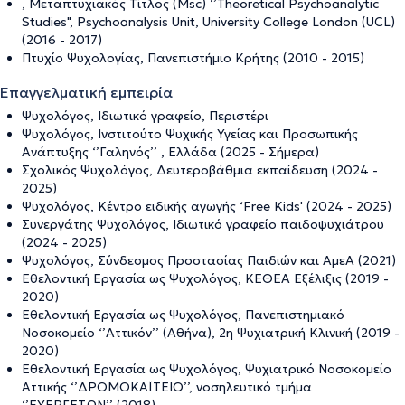
, Μεταπτυχιακός Τίτλος (Msc) ‘’Theoretical Psychoanalytic
Studies", Psychoanalysis Unit, University College London (UCL)
(2016 - 2017)
Πτυχίο Ψυχολογίας, Πανεπιστήμιο Κρήτης (2010 - 2015)
Επαγγελματική εμπειρία
Ψυχολόγος, Ιδιωτικό γραφείο, Περιστέρι
Ψυχολόγος, Ινστιτούτο Ψυχικής Υγείας και Προσωπικής
Ανάπτυξης ‘’Γαληνός’’ , Ελλάδα (2025 - Σήμερα)
Σχολικός Ψυχολόγος, Δευτεροβάθμια εκπαίδευση (2024 -
2025)
Ψυχολόγος, Κέντρο ειδικής αγωγής ‘Free Kids' (2024 - 2025)
Συνεργάτης Ψυχολόγος, Ιδιωτικό γραφείο παιδοψυχιάτρου
(2024 - 2025)
Ψυχολόγος, Σύνδεσμος Προστασίας Παιδιών και ΑμεΑ (2021)
Εθελοντική Εργασία ως Ψυχολόγος, ΚΕΘΕΑ Εξέλιξις (2019 -
2020)
Εθελοντική Εργασία ως Ψυχολόγος, Πανεπιστημιακό
Νοσοκομείο ‘’Αττικόν’’ (Αθήνα), 2η Ψυχιατρική Κλινική (2019 -
2020)
Εθελοντική Εργασία ως Ψυχολόγος, Ψυχιατρικό Νοσοκομείο
Αττικής ‘’ΔΡΟΜΟΚΑΪΤΕΙΟ’’, νοσηλευτικό τμήμα