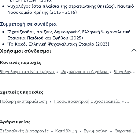
‘’ΕΥΕΡΓΕΤΩΝ’’ (2018)
Ψυχολόγος (στα πλαίσια της στρατιωτικής θητείας), Ναυτικό
Νοσοκομείο Κρήτης (2015 - 2016)
Συμμετοχή σε συνέδρια
"Σχετίζεσθαι, παίζειν, δημιουργείν", Ελληνική Ψυχαναλυτική
Εταιρεία Παιδιού και Εφήβου (2025)
'To Kακό', Ελληνική Ψυχαναλυτική Εταιρία (2023)
Χρήσιμοι σύνδεσμοι
Κοντινές περιοχές
Ψυχολόγοι στη Νέα Σμύρνη
Ψυχολόγοι στο Αιγάλεω
Ψυχολόγοι
στο Ίλιον
Ψυχολόγοι στα Σεπόλια
Ψυχολόγοι στον Κολωνό
Ψυχολόγοι στους Αγίους Αναργύρους
Ψυχολόγοι στα Κάτω
Σχετικές υπηρεσίες
Πατήσια
Ψυχολόγοι στο Χαϊδάρι
Ψυχολόγοι στο Γαλάτσι
Πρόωρη εκσπερμάτωση
Προσωποκεντρική ψυχοθεραπεία
Ψυχολόγοι στον Άγιο Ελευθέριο
Ψυχολόγοι στην Πετρούπολη
Συνθετική ψυχοθεραπεία
Τριχοτιλλομανία
Ψυχοδυναμική
Ψυχολόγοι στα Πατήσια
Ψυχολόγοι στην Αθήνα
Ψυχολόγοι στην
ψυχοθεραπεία
Συμβουλευτική εφήβων
Συμβουλευτική γονέων
Κυψέλη
Ψυχολόγοι στα Άνω Πατήσια
Ψυχολόγοι στο
Άρθρα υγείας
και παιδιών
Ομαδική ψυχοθεραπεία
Κατάθλιψη
Νοητική
Μεταξουργείο
Ψυχολόγοι στο Πεδίον του Άρεως
Ψυχολόγοι στη
Σεξουαλικές Διαταραχές
Κατάθλιψη
Εγκυμοσύνη
Θεραπεία
ενδυνάμωση
Συμβουλευτική φροντιστών ατόμων με άνοια
Life
Νέα Φιλαδέλφεια
Ψυχολόγοι στην Αγία Βαρβάρα
Ψυχολόγοι