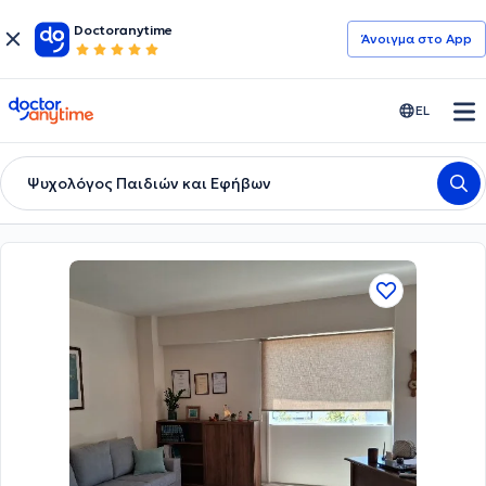
Doctoranytime
Άνοιγμα στο App
doctoranytime
EL
Ψυχολόγος Παιδιών και Εφήβων