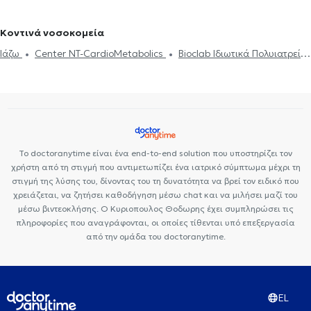
ζεύγους
Life coaching
Ψυχοθεραπεία Online
Ψυχογενής
coaching
Υπνοθεραπεία
Σεξουαλικές Διαταραχές
στον Βοτανικό
Βουλιμία - Ψυχογενής Ανορεξία
Αυτισμός
Εθισμός στο
Ψυχογενής Βουλιμία - Ψυχογενής Ανορεξία
Διαχείριση πένθους
Κοντινά νοσοκομεία
διαδίκτυο
ΔΕΠΥ
Κρίση πανικού
Δίαιτα και διατροφή
Τεστ προσωπικότητας
Τόνωση αυτοεκτίμησης
Άγχος και Στρες
Ιάζω
Center NT-CardioMetabolics
Bioclab Ιδιωτικά Πολυιατρεία
Εθισμός
Τεστ επαγγελματικού προσανατολισμού
Κρίση πανικού
Premedicare health clinic
Premedicare Health Clinic
Το doctoranytime είναι ένα end-to-end solution που υποστηρίζει τον
χρήστη από τη στιγμή που αντιμετωπίζει ένα ιατρικό σύμπτωμα μέχρι τη
στιγμή της λύσης του, δίνοντας του τη δυνατότητα να βρεί τον ειδικό που
χρειάζεται, να ζητήσει καθοδήγηση μέσω chat και να μιλήσει μαζί του
μέσω βιντεοκλήσης. Ο Κυριοπουλος Θοδωρης έχει συμπληρώσει τις
πληροφορίες που αναγράφονται, οι οποίες τίθενται υπό επεξεργασία
από την ομάδα του doctoranytime.
EL