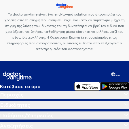
Εθισμός
Τεστ επαγγελματικού προσανατολισμού
Κρίση πανικού
Το doctoranytime είναι ένα end-to-end solution που υποστηρίζει τον
χρήστη από τη στιγμή που αντιμετωπίζει ένα ιατρικό σύμπτωμα μέχρι τη
στιγμή της λύσης του, δίνοντας του τη δυνατότητα να βρεί τον ειδικό που
χρειάζεται, να ζητήσει καθοδήγηση μέσω chat και να μιλήσει μαζί του
μέσω βιντεοκλήσης. Η Καπαρακη Ειρηνη έχει συμπληρώσει τις
πληροφορίες που αναγράφονται, οι οποίες τίθενται υπό επεξεργασία
από την ομάδα του doctoranytime.
EL
Κατέβασε το app
Περιοχές
Ειδικότητες
Παθήσεις/Υπηρεσίες
Αναζητήσεις