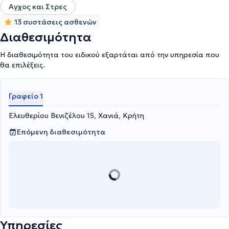
ιδιαίτερες ανάγκες του κάθε ατόμου και διαπνεόμενο από
Αγχος και Στρες
σεβασμό στις επιθυμίες του εκάστοτε ατόμου. Διοργανώνει και
συντονίζει βιωματικά εργαστήρια με ποικίλες ομάδες πάνω σε
13 συστάσεις ασθενών
θέματα που τις απασχολούν σε συνεργασία με άλλους ειδικούς
Διαθεσιμότητα
επαγγελματίες.
Η διαθεσιμότητα του ειδικού εξαρτάται από την υπηρεσία που
θα επιλέξεις.
Γραφείο 1
Ελευθερίου Βενιζέλου 15, Χανιά, Κρήτη
Επόμενη διαθεσιμότητα
Υπηρεσίες