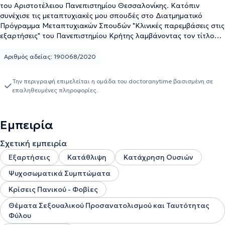
του Αριστοτέλειου Πανεπιστημίου Θεσσαλονίκης. Κατόπιν
συνέχισε τις μεταπτυχιακές μου σπουδές στο Διατμηματικό
Πρόγραμμα Μεταπτυχιακών Σπουδών "Κλινικές παρεμβάσεις στις
εξαρτήσεις" του Πανεπιστημίου Κρήτης λαμβάνοντας τον τίτλο
της Κλινικού Ψυχολόγου Εξαρτήσεων. Παράλληλα, ξεκίνησε και
ολοκλήρωσε την εκπαίδευση στην Αφηγηματική Ψυχοθεραπεία
Αριθμός αδείας: 190068/2020
στο Ινστιτούτο Αφηγηματικής Ψυχοθεραπείας και Κοινοτικής
Πρακτικής σε συνεργασία με το Dulwich Centre στην Αυστραλία
Την περιγραφή επιμελείται η ομάδα του doctoranytime βασισμένη σε
λαμβάνοντας τον τίτλο της πιστοποιημένης Αφηγηματικής
επαληθευμένες πληροφορίες.
Ψυχοθεραπεύτριας. Τα μέχρι τώρα ερευνητικά της ενδιαφέροντα
προσεγγίζουν ζητήματα κοινωνικά αποκλεισμένων ομάδων (τρίτη
ηλικία, άτομα που αντιμετωπίζουν ζητήματα εξάρτησης,
Εμπειρία
LGBTQi+) εστιάζοντας στην μοναδική υφής της εμπειρίας των
συγκεκριμένων ομάδων. Έχει συμμετάσχει σε σεμινάρια και
Σχετική εμπειρία
ημερίδες σε πανελλαδικό και πανευρωπαικό επίπεδο, ενώ
παράλληλα συμμετείχε εθελοντικά σε ΜΚΟ και δράσεις
Εξαρτήσεις
Κατάθλιψη
Κατάχρηση Ουσιών
(Checkpoint, Ψυχιατρική Κλινική Χανίων, Κοινωνικό Παντοπωλείο
Ψυχοσωματικά Συμπτώματα
Κυττάρου Χαλέπας, Greenwave κλπ). Έχει εργαστεί σε δημόσιους
και ιδιωτικούς φορείς και πλέον διατηρεί το ιδιωτικό της γραφείο
Κρίσεις Πανικού - Φοβίες
στα Χανιά πραγματοποιώντας δια ζώσης και διαδικτυακές
Θέματα Σεξουαλικού Προσανατολισμού και Ταυτότητας
συνεδρίες σε ενήλικες και εφήβους/ες. Μέσα στις συνεδρίες
Φύλου
αξιοποιεί ένα ολιστικό μοντέλο θεραπείας προσαρμοσμένο στις