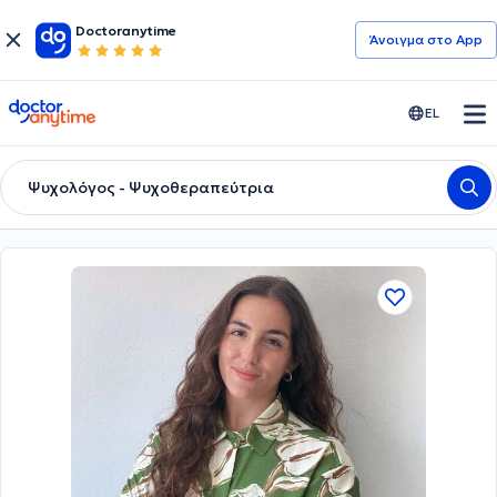
Doctoranytime
Άνοιγμα στο App
doctoranytime
EL
Ψυχολόγος - Ψυχοθεραπεύτρια