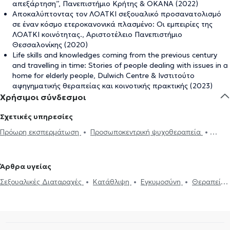
απεξάρτηση”, Πανεπιστήμιο Κρήτης & ΟΚΑΝΑ (2022)
Αποκαλύπτοντας τον ΛΟΑΤΚΙ σεξουαλικό προσανατολισμό
σε έναν κόσμο ετεροκανονικά πλασμένο: Οι εμπειρίες της
ΛΟΑΤΚΙ κοινότητας., Αριστοτέλειο Πανεπιστήμιο
Θεσσαλονίκης (2020)
Life skills and knowledges coming from the previous century
and travelling in time: Stories of people dealing with issues in a
home for elderly people, Dulwich Centre & Ινστιτούτο
αφηγηματικής θεραπείας και κοινοτικής πρακτικής (2023)
Χρήσιμοι σύνδεσμοι
Σχετικές υπηρεσίες
Πρόωρη εκσπερμάτωση
Προσωποκεντρική ψυχοθεραπεία
Συνθετική ψυχοθεραπεία
Τριχοτιλλομανία
Ψυχοδυναμική
ψυχοθεραπεία
Συμβουλευτική εφήβων
Συμβουλευτική γονέων
Άρθρα υγείας
και παιδιών
Ομαδική ψυχοθεραπεία
Κατάθλιψη
Νοητική
Σεξουαλικές Διαταραχές
Κατάθλιψη
Εγκυμοσύνη
Θεραπεία
ενδυνάμωση
Συμβουλευτική φροντιστών ατόμων με άνοια
Life
ζεύγους
Life coaching
Ψυχοθεραπεία Online
Ψυχογενής
coaching
Υπνοθεραπεία
Σεξουαλικές Διαταραχές
Βουλιμία - Ψυχογενής Ανορεξία
Αυτισμός
Εθισμός στο
Ψυχογενής Βουλιμία - Ψυχογενής Ανορεξία
Διαχείριση πένθους
διαδίκτυο
ΔΕΠΥ
Κρίση πανικού
Δίαιτα και διατροφή
Τεστ προσωπικότητας
Τόνωση αυτοεκτίμησης
Άγχος και Στρες