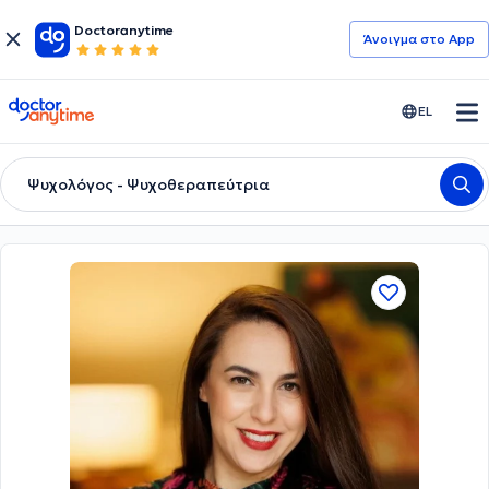
Doctoranytime
Άνοιγμα στο App
doctoranytime
EL
Ψυχολόγος - Ψυχοθεραπεύτρια