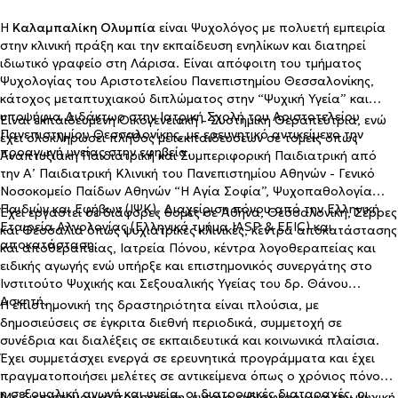
Η
Καλαμπαλίκη Ολυμπία
είναι Ψυχολόγος με πολυετή εμπειρία
στην κλινική πράξη και την εκπαίδευση ενηλίκων και διατηρεί
ιδιωτικό γραφείο στη Λάρισα. Είναι απόφοιτη του τμήματος
Ψυχολογίας του Αριστοτελείου Πανεπιστημίου Θεσσαλονίκης,
κάτοχος μεταπτυχιακού διπλώματος στην “Ψυχική Υγεία” και
υποψήφια Διδάκτωρ στην Ιατρική Σχολή του Αριστοτελείου
Είναι εκπαιδευμένη Οικογενειακή - Συστημική Θεραπεύτρια, ενώ
Πανεπιστημίου Θεσσαλονίκης, με ερευνητικό αντικείμενο την
έχει ολοκληρώσει πλήθος μετεκπαιδεύσεων σε τομείς όπως
προαγωγή υγείας στην εφηβεία.
Αναπτυξιακή Παιδιατρική και Συμπεριφορική Παιδιατρική από
την Α’ Παιδιατρική Κλινική του Πανεπιστημίου Αθηνών - Γενικό
Νοσοκομείο Παίδων Αθηνών “Η Αγία Σοφία”, Ψυχοπαθολογία
Παιδιών και Εφήβων (ΙΨΚ), Διαχείριση πόνου από την Ελληνική
Έχει εργαστεί σε διάφορες δομές σε Αθήνα, Θεσσαλονίκη, Σέρρες
Εταιρεία Αλγολογίας (Ελληνικό τμήμα IASP & EFIC) και
και Θεσσαλία όπως ψυχιατρικές κλινικές, κέντρα αποκατάστασης
αποκατάσταση.
και αποθεραπείας, Ιατρεία Πόνου, κέντρα λογοθεραπείας και
ειδικής αγωγής ενώ υπήρξε και επιστημονικός συνεργάτης στο
Ινστιτούτο Ψυχικής και Σεξουαλικής Υγείας του δρ. Θάνου
Ασκητή.
Η επιστημονική της δραστηριότητα είναι πλούσια, με
δημοσιεύσεις σε έγκριτα διεθνή περιοδικά, συμμετοχή σε
συνέδρια και διαλέξεις σε εκπαιδευτικά και κοινωνικά πλαίσια.
Έχει συμμετάσχει ενεργά σε ερευνητικά προγράμματα και έχει
πραγματοποιήσει μελέτες σε αντικείμενα όπως ο χρόνιος πόνος,
η σεξουαλική αγωγή και υγεία, οι διατροφικές διαταραχές, οι
Με διεπιστημονική προσέγγιση, έντονο ενδιαφέρον για την ψυχική