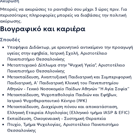
Ακύρωση
Μπορείς να ακυρώσεις το ραντεβού σου μέχρι 3 ώρες πριν. Για
περισσότερες πληροφορίες μπορείς να διαβάσεις την
πολιτική
ακύρωσης
.
Βιογραφικό και καριέρα
Σπουδές
Υποψήφια Διδάκτωρ, με ερευνητικό αντικείμενο την προαγωγή
υγείας στην εφηβεία, Ιατρική Σχολή, Αριστοτέλειο
Πανεπιστήμιο Θεσσαλονίκης
Μεταπτυχιακό Δίπλωμα στην "Ψυχική Υγεία", Αριστοτέλειο
Πανεπιστήμιο Θεσσαλονίκης
Μετεκπαίδευση, Αναπτυξιακή Παιδιατρική και Συμπεριφορική
Παιδιατρική, Α’ Παιδιατρική Κλινική του Πανεπιστημίου
Αθηνών - Γενικό Νοσοκομείο Παίδων Αθηνών “Η Αγία Σοφία”
Μετεκπαίδευση, Ψυχοπαθολογία Παιδιών και Εφήβων,
Ιατρικό Ψυχοθεραπευτικό Κέντρο (ΙΨΚ)
Μετεκπαίδευση, Διαχείριση πόνου και αποκατάσταση,
Ελληνική Εταιρεία Αλγολογίας (Ελληνικό τμήμα IASP & EFIC)
Εκπαίδευση, Οικογενειακή - Συστημική Θεραπεία
Πτυχίο, Τμήμα Ψυχολογίας, Αριστοτέλειο Πανεπιστήμιο
Θεσσαλονίκης