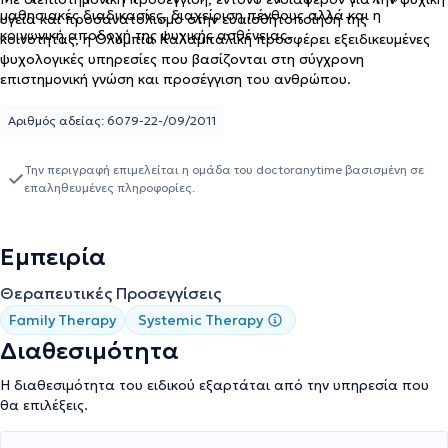
μαθησιακές διαδικασίες, διαχείριση πένθους αλλά και η
υγεία και προσανατολισμό στην ευαισθητοποίηση της
κοινωνική αποδοχή της ψυχικής ασθένειας.
κοινότητας, η Ολυμπία Καλαμπαλίκη προσφέρει εξειδικευμένες
ψυχολογικές υπηρεσίες που βασίζονται στη σύγχρονη
επιστημονική γνώση και προσέγγιση του ανθρώπου.
Αριθμός αδείας: 6079-22-/09/2011
Την περιγραφή επιμελείται η ομάδα του doctoranytime βασισμένη σε
επαληθευμένες πληροφορίες.
Εμπειρία
Θεραπευτικές Προσεγγίσεις
Family Therapy
Systemic Therapy
Διαθεσιμότητα
Η διαθεσιμότητα του ειδικού εξαρτάται από την υπηρεσία που
θα επιλέξεις.