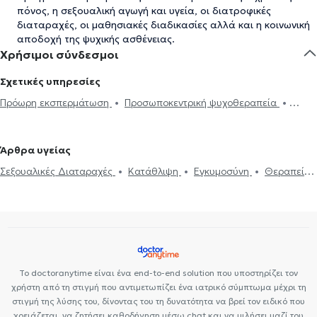
πόνος, η σεξουαλική αγωγή και υγεία, οι διατροφικές
διαταραχές, οι μαθησιακές διαδικασίες αλλά και η κοινωνική
αποδοχή της ψυχικής ασθένειας.
Χρήσιμοι σύνδεσμοι
Σχετικές υπηρεσίες
Πρόωρη εκσπερμάτωση
Προσωποκεντρική ψυχοθεραπεία
Συνθετική ψυχοθεραπεία
Τριχοτιλλομανία
Ψυχοδυναμική
ψυχοθεραπεία
Συμβουλευτική εφήβων
Συμβουλευτική γονέων
Άρθρα υγείας
και παιδιών
Ομαδική ψυχοθεραπεία
Κατάθλιψη
Νοητική
Σεξουαλικές Διαταραχές
Κατάθλιψη
Εγκυμοσύνη
Θεραπεία
ενδυνάμωση
Συμβουλευτική φροντιστών ατόμων με άνοια
Life
ζεύγους
Life coaching
Ψυχοθεραπεία Online
Ψυχογενής
coaching
Υπνοθεραπεία
Σεξουαλικές Διαταραχές
Βουλιμία - Ψυχογενής Ανορεξία
Αυτισμός
Εθισμός στο
Ψυχογενής Βουλιμία - Ψυχογενής Ανορεξία
Διαχείριση πένθους
διαδίκτυο
ΔΕΠΥ
Κρίση πανικού
Δίαιτα και διατροφή
Τεστ προσωπικότητας
Τόνωση αυτοεκτίμησης
Άγχος και Στρες
Εθισμός
Τεστ επαγγελματικού προσανατολισμού
Κρίση πανικού
Το doctoranytime είναι ένα end-to-end solution που υποστηρίζει τον
χρήστη από τη στιγμή που αντιμετωπίζει ένα ιατρικό σύμπτωμα μέχρι τη
στιγμή της λύσης του, δίνοντας του τη δυνατότητα να βρεί τον ειδικό που
χρειάζεται, να ζητήσει καθοδήγηση μέσω chat και να μιλήσει μαζί του