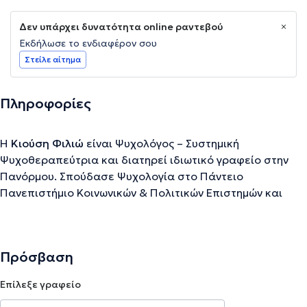
Δεν υπάρχει δυνατότητα online ραντεβού
Εκδήλωσε το ενδιαφέρον σου
Στείλε αίτημα
Πληροφορίες
Η
Κιούση Φιλιώ
είναι Ψυχολόγος – Συστημική
Ψυχοθεραπεύτρια και διατηρεί ιδιωτικό γραφείο στην
Πανόρμου. Σπούδασε Ψυχολογία στο Πάντειο
Πανεπιστήμιο Κοινωνικών & Πολιτικών Επιστημών και
συμμετείχε στο πρόγραμμα Κλινικής Ψυχοπαθολογίας
του Ερευνητικού Πανεπιστημιακού Ινστιτούτου Ψυχικής
Υγιεινής του Αιγινητείου Νοσοκομείου. Ακόμη,
Πρόσβαση
μετεκπαιδεύτηκε στην στη Συστημική Ψυχοθεραπεία
(Συστημική-Οικογενειακή θεραπεία & Θεραπεία Ζεύγους)
Επίλεξε γραφείο
στην Εταιρεία Συστημικής Θεραπείας και Παρέμβασης σε