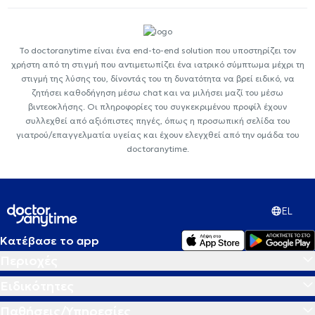
Το doctoranytime είναι ένα end-to-end solution που υποστηρίζει τον
χρήστη από τη στιγμή που αντιμετωπίζει ένα ιατρικό σύμπτωμα μέχρι τη
στιγμή της λύσης του, δίνοντάς του τη δυνατότητα να βρεί ειδικό, να
ζητήσει καθοδήγηση μέσω chat και να μιλήσει μαζί του μέσω
βιντεοκλήσης. Οι πληροφορίες του συγκεκριμένου προφίλ έχουν
συλλεχθεί από αξιόπιστες πηγές, όπως η προσωπική σελίδα του
γιατρού/επαγγελματία υγείας και έχουν ελεγχθεί από την ομάδα του
doctoranytime.
EL
Κατέβασε το app
Περιοχές
Ειδικότητες
Παθήσεις/Υπηρεσίες