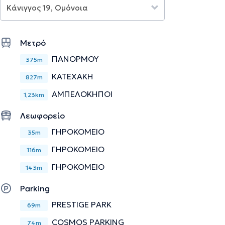
Άτομα, Οικογένειες και Ευρύτερα Συστήματα (ΕΣΥΘΕΠΑΣ).
Διαθέτει εμπειρία έχοντας εργαστεί σε διάφορους
φορείς και κέντρα ειδικών θεραπειών.
Μετρό
Την περιγραφή επιμελείται η ομάδα του doctoranytime βασισμένη σε
ΠΑΝΟΡΜΟΥ
375m
επαληθευμένες πληροφορίες.
ΚΑΤΕΧΑΚΗ
827m
ΑΜΠΕΛΟΚΗΠΟΙ
1,23km
Λεωφορείο
ΓΗΡΟΚΟΜΕΙΟ
35m
ΓΗΡΟΚΟΜΕΙΟ
116m
ΓΗΡΟΚΟΜΕΙΟ
143m
Parking
PRESTIGE PARK
69m
COSMOS PARKING
74m