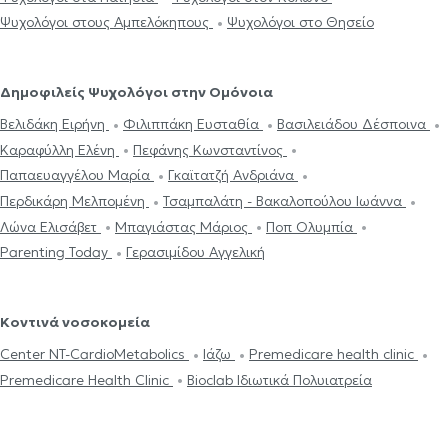
Ψυχολόγοι στους Αμπελόκηπους
Ψυχολόγοι στο Θησείο
Δημοφιλείς Ψυχολόγοι στην Ομόνοια
Βελιδάκη Ειρήνη
Φιλιππάκη Ευσταθία
Βασιλειάδου Δέσποινα
Καραφύλλη Ελένη
Πεφάνης Κωνσταντίνος
Παπαευαγγέλου Μαρία
Γκαϊτατζή Ανδριάνα
Περδικάρη Μελπομένη
Τσαμπαλάτη - Βακαλοπούλου Ιωάννα
Λώνα Ελισάβετ
Μπαγιάστας Μάριος
Ποπ Ολυμπία
Parenting Today
Γερασιμίδου Αγγελική
Κοντινά νοσοκομεία
Center NT-CardioMetabolics
Ιάζω
Premedicare health clinic
Premedicare Health Clinic
Bioclab Ιδιωτικά Πολυιατρεία