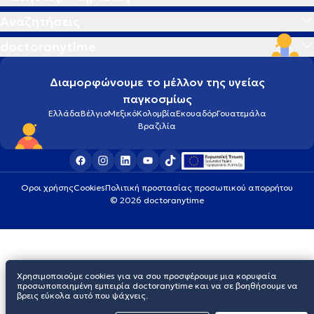
Αναζητήσεις
doctoranytime
Διαμορφώνουμε το μέλλον της υγείας
παγκοσμίως
Ελλάδα
Βέλγιο
Μεξικό
Κολομβία
Εκουαδόρ
Γουατεμάλα
Βραζιλία
Οροι χρήσης
Cookies
Πολιτική προστασίας προσωπικού απορρήτου
© 2026 doctoranytime
Χρησιμοποιούμε cookies για να σου προσφέρουμε μια κορυφαία
προσωποποιημένη εμπειρία doctoranytime και να σε βοηθήσουμε να
βρεις εύκολα αυτό που ψάχνεις.