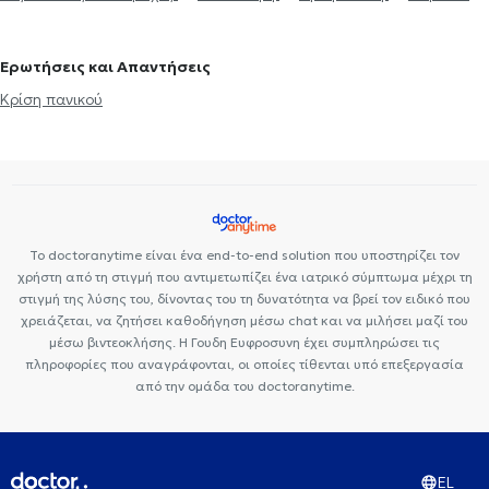
ζεύγους
Life coaching
Ψυχοθεραπεία Online
Ψυχογενής
coaching
Υπνοθεραπεία
Σεξουαλικές Διαταραχές
Βουλιμία - Ψυχογενής Ανορεξία
Αυτισμός
Εθισμός στο
Ψυχογενής Βουλιμία - Ψυχογενής Ανορεξία
Διαχείριση πένθους
Ερωτήσεις και Απαντήσεις
διαδίκτυο
ΔΕΠΥ
Κρίση πανικού
Δίαιτα και διατροφή
Τεστ προσωπικότητας
Τόνωση αυτοεκτίμησης
Άγχος και Στρες
Κρίση πανικού
Εθισμός
Τεστ επαγγελματικού προσανατολισμού
Κρίση πανικού
Το doctoranytime είναι ένα end-to-end solution που υποστηρίζει τον
χρήστη από τη στιγμή που αντιμετωπίζει ένα ιατρικό σύμπτωμα μέχρι τη
στιγμή της λύσης του, δίνοντας του τη δυνατότητα να βρεί τον ειδικό που
χρειάζεται, να ζητήσει καθοδήγηση μέσω chat και να μιλήσει μαζί του
μέσω βιντεοκλήσης. Η Γουδη Ευφροσυνη έχει συμπληρώσει τις
πληροφορίες που αναγράφονται, οι οποίες τίθενται υπό επεξεργασία
από την ομάδα του doctoranytime.
EL