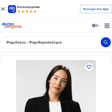
Doctoranytime
Άνοιγμα στο App
doctoranytime
EL
Ψυχολόγος - Ψυχοθεραπεύτρια