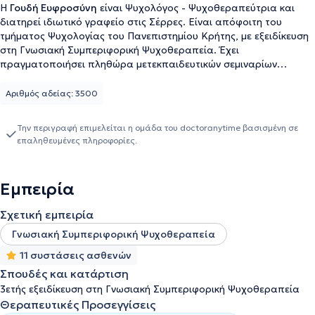
Η
Γουδή Ευφροσύνη
είναι Ψυχολόγος - Ψυχοθεραπεύτρια και
διατηρεί ιδιωτικό γραφείο στις Σέρρες. Είναι απόφοιτη του
τμήματος Ψυχολογίας του Πανεπιστημίου Κρήτης, με εξειδίκευση
στη Γνωσιακή Συμπεριφορική Ψυχοθεραπεία. Έχει
πραγματοποιήσει πληθώρα μετεκπαιδευτικών σεμιναρίων
αναφορικά με την απώλεια - πένθος, με τη συμβουλευτική γονέων
και τη σεξουαλική αγωγή, ενώ το παρόν διάστημα,
Αριθμός αδείας: 3500
πραγματοποιεί μεταπτυχιακές σπουδές (MSc) στη Συμβουλευτική
Ψυχολογία και Συμβουλευτική στην Ειδική Αγωγή, την Εκπαίδευση
Την περιγραφή επιμελείται η ομάδα του doctoranytime βασισμένη σε
και την Υγεία στο Πανεπιστήμιο Βόλου. Τέλος, έχει εργαστεί ως
επαληθευμένες πληροφορίες.
Ψυχολόγος σε αρκετούς φορείς έχοντας αποκτήσει αξιόλογη
εμπειρία.
Εμπειρία
Σχετική εμπειρία
Γνωσιακή Συμπεριφορική Ψυχοθεραπεία
11 συστάσεις ασθενών
Σπουδές και κατάρτιση
3ετής εξειδίκευση στη Γνωσιακή Συμπεριφορική Ψυχοθεραπεία
Θεραπευτικές Προσεγγίσεις