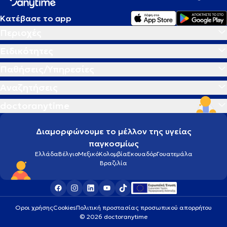
Κατέβασε το app
Περιοχές
Ειδικότητες
Παθήσεις/Υπηρεσίες
Αναζητήσεις
doctoranytime
Διαμορφώνουμε το μέλλον της υγείας
παγκοσμίως
Ελλάδα
Βέλγιο
Μεξικό
Κολομβία
Εκουαδόρ
Γουατεμάλα
Βραζιλία
Οροι χρήσης
Cookies
Πολιτική προστασίας προσωπικού απορρήτου
© 2026 doctoranytime