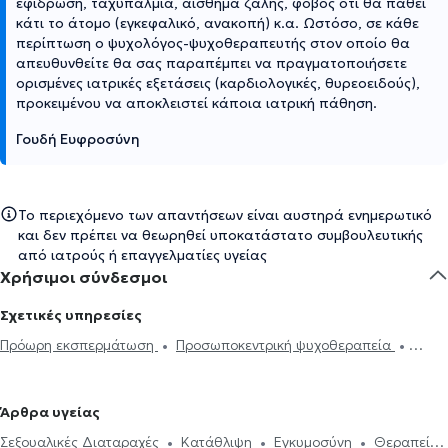
εφίδρωση, ταχυπαλμία, αίσθημα ζάλης, φόβος ότι θα πάθει
κάτι το άτομο (εγκεφαλικό, ανακοπή) κ.α. Ωστόσο, σε κάθε
περίπτωση ο ψυχολόγος-ψυχοθεραπευτής στον οποίο θα
απευθυνθείτε θα σας παραπέμπει να πραγματοποιήσετε
ορισμένες ιατρικές εξετάσεις (καρδιολογικές, θυρεοειδούς),
προκειμένου να αποκλειστεί κάποια ιατρική πάθηση.
Γουδή Ευφροσύνη
Το περιεχόμενο των απαντήσεων είναι αυστηρά ενημερωτικό
και δεν πρέπει να θεωρηθεί υποκατάστατο συμβουλευτικής
από ιατρούς ή επαγγελματίες υγείας
Χρήσιμοι σύνδεσμοι
Σχετικές υπηρεσίες
Πρόωρη εκσπερμάτωση
Προσωποκεντρική ψυχοθεραπεία
Συνθετική ψυχοθεραπεία
Τριχοτιλλομανία
Ψυχοδυναμική
ψυχοθεραπεία
Συμβουλευτική εφήβων
Συμβουλευτική γονέων
Άρθρα υγείας
και παιδιών
Ομαδική ψυχοθεραπεία
Κατάθλιψη
Νοητική
Σεξουαλικές Διαταραχές
Κατάθλιψη
Εγκυμοσύνη
Θεραπεία
ενδυνάμωση
Συμβουλευτική φροντιστών ατόμων με άνοια
Life