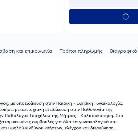
βαση και επικοινωνία
Τρόποι πληρωμής
Βιογραφικό
γος, με υποειδίκευση στην Παιδική - Εφηβική Γυναικολογία,
οποιήσει μεταπτυχιακή εξειδίκευση στην Παθολογία της
στην Παθολογία Τραχήλου της Μήτρας - Κολποσκόπηση. Στο
ξατομικευμένες συμβουλές για όλα τα γυναικολογικά και
αι υψηλού κινδύνου κυήσεων, ελέγχου και διερεύνηση
 με μεγάλες μαιευτικές κλινικές της Αθήνας. Τέλος,