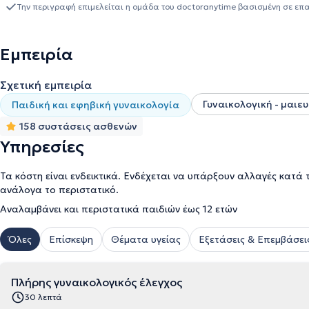
συμμετέχει σε συνέδρια και σεμινάρια του εξωτερικού και της Π
Την περιγραφή επιμελείται η ομάδα του doctoranytime βασισμένη σε επ
ενημερώνεται συνεχώς για τα νέα δεδομένα στο χώρο της γυναικολ
Εμπειρία
Σχετική εμπειρία
Γυναικολογική - μαιε
Παιδική και εφηβική γυναικολογία
158 συστάσεις ασθενών
Υπηρεσίες
Τα κόστη είναι ενδεικτικά. Ενδέχεται να υπάρξουν αλλαγές κατά 
ανάλογα το περιστατικό.
Αναλαμβάνει και περιστατικά παιδιών έως 12 ετών
Όλες
Επίσκεψη
Θέματα υγείας
Εξετάσεις & Επεμβάσει
Πλήρης γυναικολογικός έλεγχος
30 λεπτά