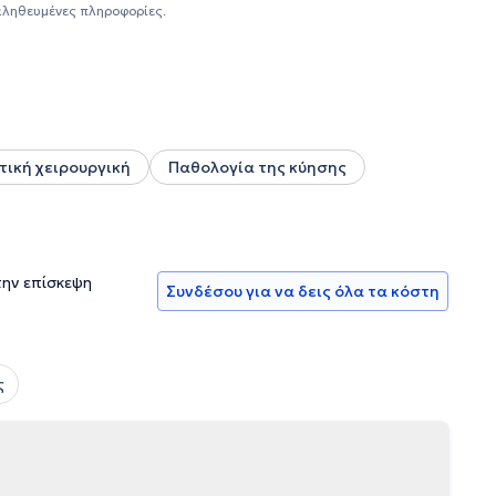
ανελλήνιας Ένωσης Μαιευτήρων - Γυναικολόγων και
αληθευμένες πληροφορίες.
ογίας και της μαιευτικής.
υτική χειρουργική
Παθολογία της κύησης
την επίσκεψη
Συνδέσου για να δεις όλα τα κόστη
ς