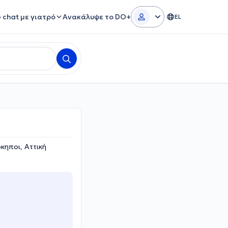
e chat με γιατρό
Ανακάλυψε το DO+
EL
κηποι, Αττική