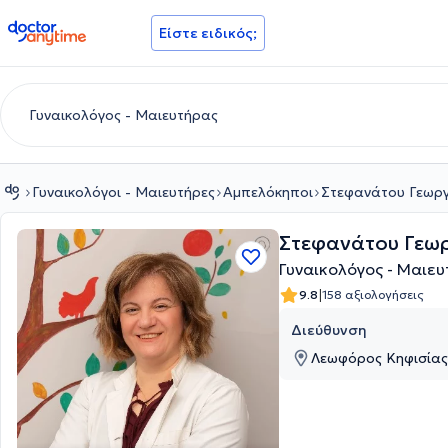
doctoranytime
Είστε ειδικός;
Γυναικολόγοι - Μαιευτήρες
Αμπελόκηποι
Στεφανάτου Γεωρ
Στεφανάτου Γεω
Γυναικολόγος - Μαιε
|
9.8
158 αξιολογήσεις
Διεύθυνση
Λεωφόρος Κηφισίας 