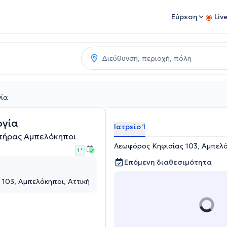
Εύρεση
Liv
γία
ργία
Ιατρείο 1
υτήρας Αμπελόκηποι
Λεωφόρος Κηφισίας 103, Αμπελό
1 '
Επόμενη διαθεσιμότητα
103, Αμπελόκηποι, Αττική