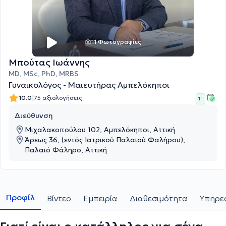
11 Φωτογραφίες
Μπούτας Ιωάννης
MD, MSc, PhD, MRBS
Γυναικολόγος - Μαιευτήρας Αμπελόκηποι
|
10.0
75 αξιολογήσεις
1 '
Διεύθυνση
Μιχαλακοπούλου 102, Αμπελόκηποι, Αττική
Άρεως 36, (εντός Ιατρικού Παλαιού Φαλήρου),
Παλαιό Φάληρο, Αττική
Προφίλ
Βίντεο
Εμπειρία
Διαθεσιμότητα
Υπηρεσ