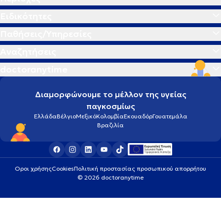
Ειδικότητες
Παθήσεις/Υπηρεσίες
Αναζητήσεις
doctoranytime
Διαμορφώνουμε το μέλλον της υγείας
παγκοσμίως
Ελλάδα
Βέλγιο
Μεξικό
Κολομβία
Εκουαδόρ
Γουατεμάλα
Βραζιλία
Οροι χρήσης
Cookies
Πολιτική προστασίας προσωπικού απορρήτου
© 2026 doctoranytime