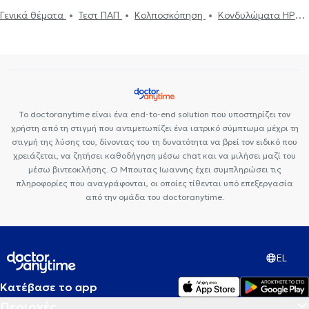
Γενικά θέματα
Τεστ ΠΑΠ
Κολποσκόπηση
Κονδυλώματα HPV
Ινομύωμα
Υστεροσκόπηση
Πολυκυστικές ωοθήκες
Διαταραχές περιόδου
Ουρολοίμωξη
Σεξουαλικές Διαταραχές
Καρκίνος του Μαστού
Εγκυμοσύνη
Πρόπτωση μήτρας
Κολπίτιδα
Εμμηνόπαυση
Τραχηλίτιδα
Σεξουαλικώς
μεταδιδόμενα νοσήματα (ΣΜΝ)
Το doctoranytime είναι ένα end-to-end solution που υποστηρίζει τον
χρήστη από τη στιγμή που αντιμετωπίζει ένα ιατρικό σύμπτωμα μέχρι τη
στιγμή της λύσης του, δίνοντας του τη δυνατότητα να βρεί τον ειδικό που
χρειάζεται, να ζητήσει καθοδήγηση μέσω chat και να μιλήσει μαζί του
μέσω βιντεοκλήσης. Ο Μπουτας Ιωαννης έχει συμπληρώσει τις
πληροφορίες που αναγράφονται, οι οποίες τίθενται υπό επεξεργασία
από την ομάδα του doctoranytime.
EL
Κατέβασε το app
Περιοχές