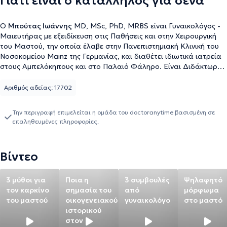
Γιατί είναι ο κατάλληλος για σένα
Ο
Μπούτας Ιωάννης
MD, MSc, PhD, MRBS είναι Γυναικολόγος -
Μαιευτήρας με εξειδίκευση στις Παθήσεις και στην Χειρουργική
του Μαστού, την οποία έλαβε στην Πανεπιστημιακή Κλινική του
Νοσοκομείου Mainz της Γερμανίας, και διαθέτει ιδιωτικά ιατρεία
στους Αμπελόκηπους και στο Παλαιό Φάληρο. Είναι Διδάκτωρ
της Ιατρικής Σχολής του Εθνικού και Καποδιστριακού
Πανεπιστημίου Αθηνών, με ειδικό αντικείμενο την θεραπεία του
Αριθμός αδείας: 17702
καρκίνου του μαστού, για την οποία έλαβε την υποτροφία
αριστείας “Siemens” από το Ίδρυμα Κρατικών Υποτροφιών.
Την περιγραφή επιμελείται η ομάδα του doctoranytime βασισμένη σε
Επιπλέον, κατέχει μεταπτυχιακό τίτλο σπουδών (MSc) στην
επαληθευμένες πληροφορίες.
"Έρευνα στην Γυναικεία Αναπαραγωγή" και έχει λάβει την
ειδικότητα της Μαιευτικής - Γυναικολογίας στην Β΄
Πανεπιστημιακή Κλινική του Εθνικού & Καποδιστριακού
Βίντεο
Πανεπιστημίου Αθηνών, Νοσοκομείο "Αρεταίειον" Εκπαιδεύτηκε
στην Υστεροσκόπηση από τον Καθηγητή Bettocchi, ο οποίος είναι
πρωτοπόρος τόσο στην διαγνωστική όσο και στην επεμβατική
3 μύθοι για
Ποια η
3 συμβουλές
Ψηλαφητό
υστεροσκόπηση. Κατέχει πιστοποίηση στην διενέργεια
τον καρκίνο
σημασία του
από
μόρφωμα
διαγνωστικής κολποσκόπησης από την Ελληνική Εταιρεία
του μαστού
οικογενειακού
γυναικολόγο
στο μαστό
Κολποσκόπησης και Παθολογίας Τραχήλου. Παράλληλα, έχει
ιστορικού
συμμετάσχει σε πλήθος μετεκπαιδευτικών σεμιναρίων στην
στον