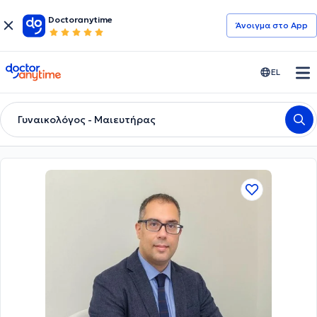
Doctoranytime
Άνοιγμα στο App
doctoranytime
EL
Γυναικολόγος - Μαιευτήρας