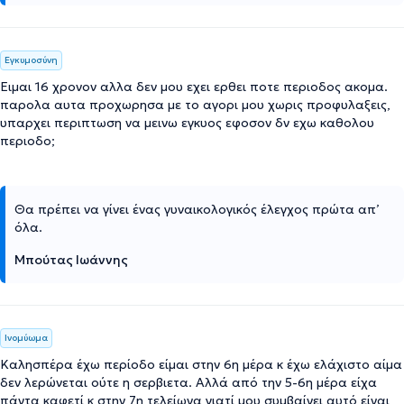
Εγκυμοσύνη
Ειμαι 16 χρονον αλλα δεν μου εχει ερθει ποτε περιοδος ακομα.
παρολα αυτα προχωρησα με το αγορι μου χωρις προφυλαξεις,
υπαρχει περιπτωση να μεινω εγκυος εφοσον δν εχω καθολου
περιοδο;
Θα πρέπει να γίνει ένας γυναικολογικός έλεγχος πρώτα απ’
όλα.
Μπούτας Ιωάννης
Ινομύωμα
Καλησπέρα έχω περίοδο είμαι στην 6η μέρα κ έχω ελάχιστο αίμα
δεν λερώνεται ούτε η σερβιετα. Αλλά από την 5-6η μέρα είχα
πάντα καφετί κ στην 7η τελείωνα γιατί μου συμβαίνει αυτό είναι