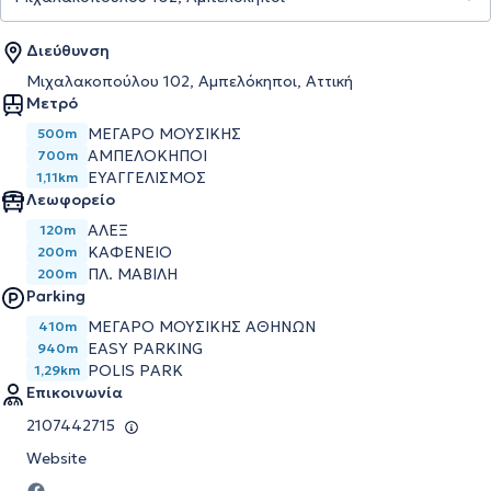
Διεύθυνση
Μιχαλακοπούλου 102, Αμπελόκηποι, Αττική
Μετρό
ΜΈΓΑΡΟ ΜΟΥΣΙΚΉΣ
500m
ΑΜΠΕΛΌΚΗΠΟΙ
700m
ΕΥΑΓΓΕΛΙΣΜΌΣ
1,11km
Λεωφορείο
ΑΛΕΞ
120m
ΚΑΦΕΝΕΙΟ
200m
ΠΛ. ΜΑΒΙΛΗ
200m
Parking
ΜΕΓΆΡΟ ΜΟΥΣΙΚΉΣ ΑΘΗΝΏΝ
410m
EASY PARKING
940m
POLIS PARK
1,29km
Επικοινωνία
2107442715
Website