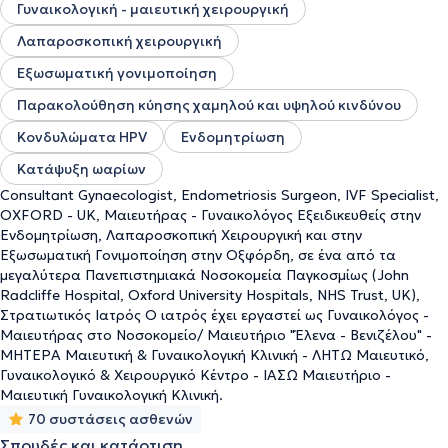
Γυναικολογική - μαιευτική χειρουργική
Λαπαροσκοπική χειρουργική
Εξωσωματική γονιμοποίηση
Παρακολούθηση κύησης χαμηλού και υψηλού κινδύνου
Κονδυλώματα HPV
Ενδομητρίωση
Κατάψυξη ωαρίων
Consultant Gynaecologist, Endometriosis Surgeon, IVF Specialist,
OXFORD - UK, Μαιευτήρας - Γυναικολόγος Εξειδικευθείς στην
Ενδομητρίωση, Λαπαροσκοπική Χειρουργική και στην
Εξωσωματική Γονιμοποίηση στην Οξφόρδη, σε ένα από τα
μεγαλύτερα Πανεπιστημιακά Νοσοκομεία Παγκοσμίως (John
Radcliffe Hospital, Oxford University Hospitals, NHS Trust, UK),
Στρατιωτικός Ιατρός Ο ιατρός έχει εργαστεί ως Γυναικολόγος -
Μαιευτήρας στο Νοσοκομείο/ Μαιευτήριο "Έλενα - Βενιζέλου" -
ΜΗΤΕΡΑ Μαιευτική & Γυναικολογική Κλινική - ΛΗΤΩ Μαιευτικό,
Γυναικολογικό & Χειρουργικό Κέντρο - ΙΑΣΩ Μαιευτήριο -
Μαιευτική Γυναικολογική Κλινική.
70 συστάσεις ασθενών
Σπουδές και κατάρτιση