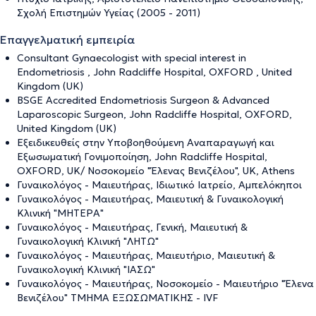
Σχολή Επιστημών Υγείας (2005 - 2011)
Επαγγελματική εμπειρία
Consultant Gynaecologist with special interest in
Endometriosis , John Radcliffe Hospital, OXFORD , United
Kingdom (UK)
BSGE Accredited Endometriosis Surgeon & Advanced
Laparoscopic Surgeon, John Radcliffe Hospital, OXFORD,
United Kingdom (UK)
Εξειδικευθείς στην Υποβοηθούμενη Αναπαραγωγή και
Εξωσωματική Γονιμοποίηση, John Radcliffe Hospital,
OXFORD, UK/ Νοσοκομείο "Έλενας Βενιζέλου", UK, Athens
Γυναικολόγος - Μαιευτήρας, Iδιωτικό Iατρείο, Αμπελόκηποι
Γυναικολόγος - Μαιευτήρας, Μαιευτική & Γυναικολογική
Κλινική "ΜΗΤΕΡΑ"
Γυναικολόγος - Μαιευτήρας, Γενική, Μαιευτική &
Γυναικολογική Κλινική "ΛΗΤΩ"
Γυναικολόγος - Μαιευτήρας, Μαιευτήριο, Μαιευτική &
Γυναικολογική Κλινική "ΙΑΣΩ"
Γυναικολόγος - Μαιευτήρας, Νοσοκομείο - Μαιευτήριο "Έλενα
Βενιζέλου" ΤΜΗΜΑ ΕΞΩΣΩΜΑΤΙΚΗΣ - IVF