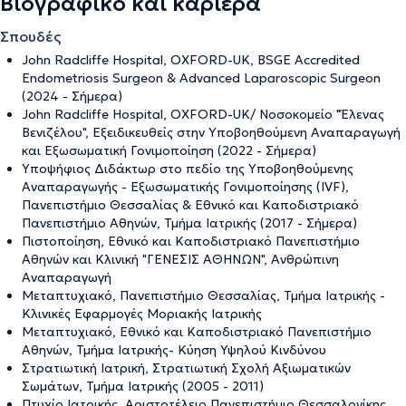
Βιογραφικό και καριέρα
Σπουδές
John Radcliffe Hospital, OXFORD-UK, BSGE Accredited
Endometriosis Surgeon & Advanced Laparoscopic Surgeon
(2024 - Σήμερα)
John Radcliffe Hospital, OXFORD-UK/ Νοσοκομείο "Έλενας
Βενιζέλου", Εξειδικευθείς στην Υποβοηθούμενη Αναπαραγωγή
και Εξωσωματική Γονιμοποίηση (2022 - Σήμερα)
Υποψήφιος Διδάκτωρ στο πεδίο της Υποβοηθούμενης
Αναπαραγωγής - Εξωσωματικής Γονιμοποίησης (IVF),
Πανεπιστήμιο Θεσσαλίας & Εθνικό και Καποδιστριακό
Πανεπιστήμιο Αθηνών, Τμήμα Ιατρικής (2017 - Σήμερα)
Πιστοποίηση, Εθνικό και Καποδιστριακό Πανεπιστήμιο
Αθηνών και Κλινική "ΓΕΝΕΣΙΣ ΑΘΗΝΩΝ", Ανθρώπινη
Αναπαραγωγή
Μεταπτυχιακό, Πανεπιστήμιο Θεσσαλίας, Τμήμα Ιατρικής -
Κλινικές Εφαρμογές Μοριακής Ιατρικής
Μεταπτυχιακό, Εθνικό και Καποδιστριακό Πανεπιστήμιο
Αθηνών, Τμήμα Ιατρικής- Κύηση Υψηλού Κινδύνου
Στρατιωτική Ιατρική, Στρατιωτική Σχολή Αξιωματικών
Σωμάτων, Τμήμα Ιατρικής (2005 - 2011)
Πτυχίο Ιατρικής, Αριστοτέλειο Πανεπιστήμιο Θεσσαλονίκης,