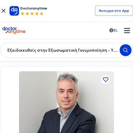
Doctoranytime
Άνοιγμα στο App
doctoranytime
EL
Εξειδικευθείς στην Εξωσωματική Γονιμοποίηση - Υποβοηθούμενη Αναπαραγωγή Εξειδικευθείς στην Ενδομητρίωση και Advanced Λαπαροσκοπική Χειρουργική Consultant Gynaecologist - Endometriosis Surgeon - IVF Specialist Oxford, UK