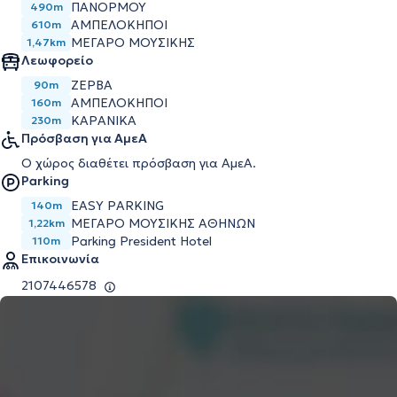
ΠΑΝΌΡΜΟΥ
490m
ΑΜΠΕΛΌΚΗΠΟΙ
610m
ΜΈΓΑΡΟ ΜΟΥΣΙΚΉΣ
1,47km
Λεωφορείο
ΖΕΡΒΑ
90m
ΑΜΠΕΛΟΚΗΠΟΙ
160m
ΚΑΡΑΝΙΚΑ
230m
Πρόσβαση για ΑμεΑ
Ο χώρος διαθέτει πρόσβαση για ΑμεΑ.
Parking
EASY PARKING
140m
ΜΕΓΆΡΟ ΜΟΥΣΙΚΉΣ ΑΘΗΝΏΝ
1,22km
Parking President Hotel
110m
Επικοινωνία
2107446578