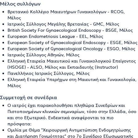
Μέλος συλλόγων
Βρετανικό Κολλέγιο Μαιευτήρων Γυναικολόγων - RCOG,
Μέλος
Ιατρικός Σύλλογος Μεγάλης Βρετανίας - GMC, Μέλος
British Society For Gynaecological Endoscopy - BSGE, Μέλος
European Endometriosis League - EEL, Μέλος
European Society of Gynaecological Endoscopy - ESGE, Μέλος
European Society of Gynaecological Oncology - ESGO, Μέλος
Ιατρικός Σύλλογος Αθηνών, Μέλος
Ελληνική Εταιρεία Μαιευτικού και Γυναικολογικού Επείγοντος
(HSOGE) - ΑLSO, Μέλος και Εκπαιδευτής (Instructor)
Πανελλήνιος Ιατρικός Σύλλογος, Μέλος
Ελληνική Εταιρεία Υπερήχων στη Μαιευτική και Γυναικολογία,
Μέλος
Συμμετοχή σε συνέδρια
Ο ιατρός έχει παρακολουθήσει πληθώρα Συνεδρίων και
Πιστοποιημένων κλινικών σεμιναρίων, τόσο στην Ελλάδα, όσο
και στο Εξωτερικό. Ενδεικτικά αναφέρονται τα πιο
πρόσφατα:
Ομιλία με Θέμα "Χειρουργική Αντιμετώπιση Ενδομητρίωσης
και Διατήρηση Γονιμότητας" στο 7ο Συνέδριο Εξωσωματικής