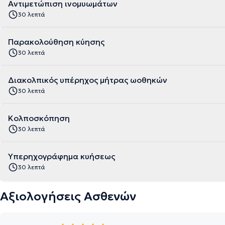
Αντιμετώπιση ινομυωμάτων
30 λεπτά
Παρακολούθηση κύησης
30 λεπτά
Διακολπικός υπέρηχος μήτρας ωοθηκών
30 λεπτά
Κολποσκόπηση
30 λεπτά
Υπερηχογράφημα κυήσεως
30 λεπτά
Αξιολογήσεις Ασθενών