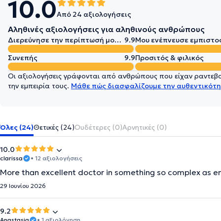
10.0
Από 24 αξιολογήσεις
Αληθινές αξιολογήσεις για αληθινούς ανθρώπους
Διερεύνησε την περίπτωσή μου σε βάθος
9.9
Μου ενέπνευσε εμπιστο
Συνεπής
9.9
Προσιτός & φιλικός
Οι αξιολογήσεις γράφονται από ανθρώπους που είχαν ραντεβού
την εμπειρία τους.
Μάθε πώς διασφαλίζουμε την αυθεντικότη
Όλες (24)
Θετικές (24)
Ουδέτερες (0)
Αρνητικές (0)
10.0
clarissa
• 12 αξιολογήσεις
More than excellent doctor in something so complex as e
29 Ιουνίου 2026
9.2
Anastasia
• 1 αξιολόγηση