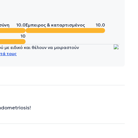
σύνη
10.0
Έμπειρος & καταρτισμένος
10.0
10
 με ειδικό και θέλουν να μοιραστούν
τά τους
ndometriosis!