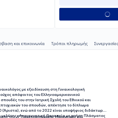
βαση και επικοινωνία
Τρόποι πληρωμής
Συνεργασίες
αικολόγος με εξειδίκευση στη Γυναικολογική
τούχος απόφοιτος του Ελληνοαμερικανικού
σπουδές του στην Ιατρική Σχολή του Εθνικού και
απτυχιακών του σπουδών, απέκτησε το δίπλωμα
10 (Άριστα), ενώ από το 2022 είναι υποψήφιος διδάκτωρ
νο μελέτης «Αναγεννητική Θεραπεία με χρήση Πλάσματος
ησης της Α’ Πανεπιστημιακής Μαιευτικής και