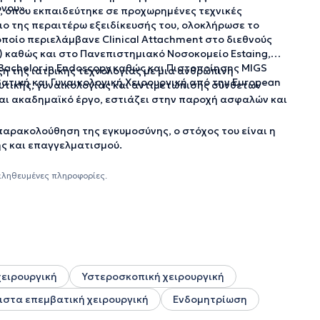
νου».
”, όπου εκπαιδεύτηκε σε προχωρημένες τεχνικές
ο της περαιτέρω εξειδίκευσής του, ολοκλήρωσε το
ποίο περιελάμβανε Clinical Attachment στο διεθνούς
) καθώς και στο Πανεπιστημιακό Νοσοκομείο Estaing,
 Bachelor in Endoscopy καθώς και Πιστοποίησης MIGS
ξη της ιατρικής τεχνολογίας με μια ανθρώπινη
βατική και Γυναικολογική Χειρουργική από την European
υτικής, γυναικολογίας και αντιμετώπισης σύνθετων
και ακαδημαϊκό έργο, εστιάζει στην παροχή ασφαλών και
 παρακολούθηση της εγκυμοσύνης, ο στόχος του είναι η
ης και επαγγελματισμού.
αληθευμένες πληροφορίες.
ειρουργική
Υστεροσκοπική χειρουργική
ιστα επεμβατική χειρουργική
Ενδομητρίωση