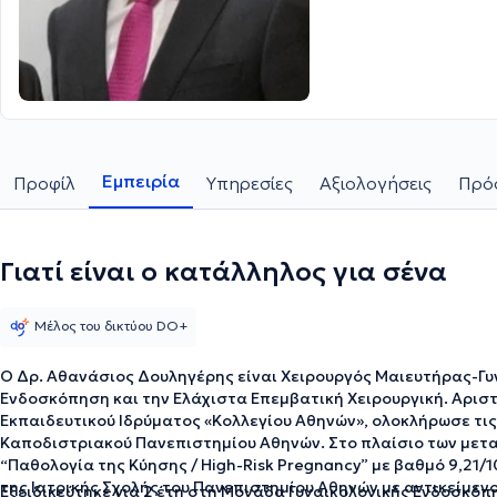
Εμπειρία
Προφίλ
Υπηρεσίες
Αξιολογήσεις
Πρόσ
Γιατί είναι ο κατάλληλος για σένα
Μέλος του δικτύου DO+
Ο Δρ. Αθανάσιος Δουληγέρης είναι Χειρουργός Μαιευτήρας-Γυν
Ενδοσκόπηση και την Ελάχιστα Επεμβατική Χειρουργική. Αρισ
Εκπαιδευτικού Ιδρύματος «Κολλεγίου Αθηνών», ολοκλήρωσε τις 
Καποδιστριακού Πανεπιστημίου Αθηνών. Στο πλαίσιο των μετ
“Παθολογία της Κύησης / High-Risk Pregnancy” με βαθμό 9,21/
της Ιατρικής Σχολής του Πανεπιστημίου Αθηνών με αντικείμε
Εξειδικεύτηκε για 2 έτη στη Μονάδα Γυναικολογικής Ενδοσκόπ