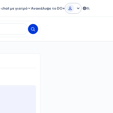
e chat με γιατρό
Ανακάλυψε το DO+
EL