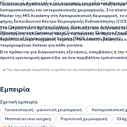
Πλούσιου σε Αιμοπετάλια της ατροφίας του κολπικού βλεννογό
Γυναικολογικής Κλινικής του Γενικού Νοσοκομείου “Αλεξάνδρα
λαπαροσκοπικής και υστεροσκοπικής χειρουργικής. Στο πλαίσι
Master της MIS Academy στη Λαπαροσκοπική Χειρουργική, το ο
φήμης Εκπαιδευτικό Κέντρο Χειρουργικής Ενδοσκόπησης (CICE
του Clermont-Ferrand της Γαλλίας. Είναι κάτοχος Διπλώματος
Στο ιατρείο του, ο Δρ. Δουληγέρης συνδυάζει την τελευταία λέ
(Minimal Invasive Gynaecological Surgery) στην Ελάχιστα Επεμ
προσέγγιση, καλύπτοντας πλήρως τις ανάγκες σε θέματα μαιε
Academy of Gynaecological Surgery (ESGE, Leuven, Belgium).
περιστατικών με σύγχρονες τεχνικές. Με πλούσιο ερευνητικό 
τεκμηριωμένων λύσεων για κάθε γυναίκα.
Είτε πρόκειται για διαγνωστικές εξετάσεις, επεμβάσεις ή την
άριστη υγειονομική φροντίδα, σε ένα περιβάλλον εμπιστοσύν
Την περιγραφή επιμελείται η ομάδα του doctoranytime βασισμένη σε επ
Εμπειρία
Σχετική εμπειρία
Γυναικολογική - μαιευτική χειρουργική
Λαπαροσκοπική χ
Minimal access surgery
Ρομποτική χειρουργική
Ελάχ