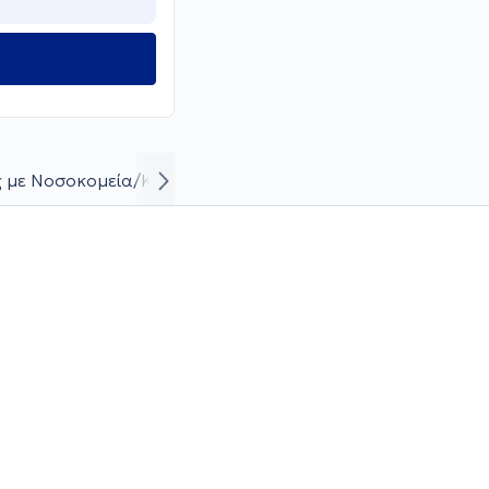
 με Νοσοκομεία/Κλινικές
Βιογραφικό και καριέρα