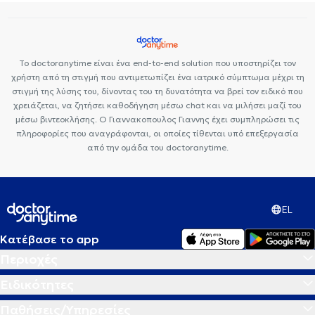
Νεφρική ανεπάρκεια
Παχυσαρκία
Πολυκυστικές ωοθήκες
Χολή
Χοληστερίνη
Το doctoranytime είναι ένα end-to-end solution που υποστηρίζει τον
χρήστη από τη στιγμή που αντιμετωπίζει ένα ιατρικό σύμπτωμα μέχρι τη
στιγμή της λύσης του, δίνοντας του τη δυνατότητα να βρεί τον ειδικό που
χρειάζεται, να ζητήσει καθοδήγηση μέσω chat και να μιλήσει μαζί του
μέσω βιντεοκλήσης. Ο Γιαννακοπουλος Γιαννης έχει συμπληρώσει τις
πληροφορίες που αναγράφονται, οι οποίες τίθενται υπό επεξεργασία
από την ομάδα του doctoranytime.
EL
Κατέβασε το app
Περιοχές
Ειδικότητες
Παθήσεις/Υπηρεσίες