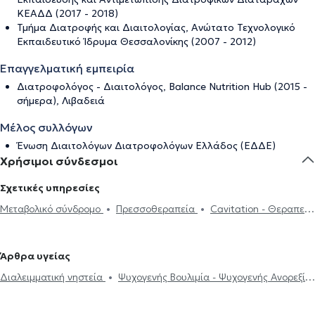
ΚΕΑΔΔ (2017 - 2018)
Τμήμα Διατροφής και Διαιτολογίας, Ανώτατο Τεχνολογικό
Εκπαιδευτικό Ίδρυμα Θεσσαλονίκης (2007 - 2012)
Επαγγελματική εμπειρία
Διατροφολόγος - Διαιτολόγος, Balance Nutrition Hub (2015 -
σήμερα), Λιβαδειά
Μέλος συλλόγων
Ένωση Διαιτολόγων Διατροφολόγων Ελλάδος (ΕΔΔΕ)
Χρήσιμοι σύνδεσμοι
Σχετικές υπηρεσίες
Μεταβολικό σύνδρομο
Πρεσσοθεραπεία
Cavitation - Θεραπεία
για Κυτταρίτιδα
Διαλειμματική νηστεία
Διατροφή για
χοληστερίνη
Πρόγραμμα διατροφής
Ψυχογενής Βουλιμία -
Άρθρα υγείας
Ψυχογενής Ανορεξία
Απώλεια βάρους
Δίαιτα και διατροφή
Διαλειμματική νηστεία
Ψυχογενής Βουλιμία - Ψυχογενής Ανορεξία
Διατροφή για παιδιά
Αθλητική διατροφή
Online δίαιτα
Δίαιτα και διατροφή
Διαβήτης
Χοληστερίνη
Χολή
Vegan διατροφή
Ευερέθιστο έντερο
Καρκίνος και διατροφή
Πολυκυστικές ωοθήκες
Αναιμία