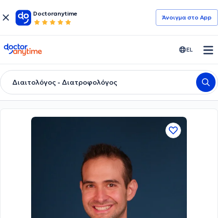
Doctoranytime
Άνοιγμα στο App
doctoranytime
EL
Διαιτολόγος - Διατροφολόγος