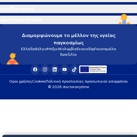
Αναζητήσεις
doctoranytime
Διαμορφώνουμε το μέλλον της υγείας
παγκοσμίως
Ελλάδα
Βέλγιο
Μεξικό
Κολομβία
Εκουαδόρ
Γουατεμάλα
Βραζιλία
Οροι χρήσης
Cookies
Πολιτική προστασίας προσωπικού απορρήτου
© 2026 doctoranytime