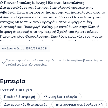
Ο Γιαννακόπουλος Ιωάννης MSc είναι
Διαιτολόγος -
Διατροφολόγος
και διατηρεί διαιτολογικό γραφείο στην
Λιβαδειά. Είναι πτυχιούχος Διατροφής και Διαιτολογίας από το
Ανώτατο Τεχνολογικό Εκπαιδευτικό Ίδρυμα Θεσσαλονίκης και
κάτοχος Μεταπτυχιακού Προγράμματος «Εφαρμοσμένη
Διατροφή και Προαγωγή Υγείας» με κατεύθυνση στην Κλινική
Ιατρική Διατροφή από την Ιατρική Σχολή του Αριστοτελείου
Πανεπιστημίου Θεσσαλονίκης. Επιπλέον, είναι κάτοχος Master
Practitioner στην Αντιμετώπιση Διατροφικών Διαταραχών και
Παχυσαρκίας στο Κέντρο Εκπαίδευσης και Αντιμετώπισης
Αριθμός αδείας: 1370/29.8.2014
Διατροφικών Διαταραχών (ΚΕΑΔΔ σε συνεργασία με το National
Centre for Eating Disorders της Μεγάλης Βρετανίας.) Η επιθυμία
του να συνεχίσει να εξελίσσεται τον οδήγησε στην
Την περιγραφή επιμελείται η ομάδα του doctoranytime βασισμένη σε
επαληθευμένες πληροφορίες.
ολοκλήρωση του ετήσιου προγράμματος παιδαγωγικής
κατάρτισης (ΕΠΠΑΙΚ) της ΑΣΠΑΙΤΕ, ενώ στη συνέχεια εμβάθυνε
τις γνώσεις του στην παιδιατρική διατροφή μέσω της Life
Academy. Από το 2015 δραστηριοποιείται επαγγελματικά στη
Εμπειρία
Balance Nutrition Hub, παρέχοντας εξειδικευμένη καθοδήγηση σε
θέματα διατροφής, διαχείρισης βάρους και διατροφικής υγείας.
Σχετική εμπειρία
Τέλος, ο ειδικός είναι ενεργό μέλος της Ένωσης Διαιτολόγων
Παιδική διατροφή
Κλινική διαιτολογία
Διατροφολόγων Ελλάδος (ΕΔΔΕ).
Διατροφικές διαταραχές
Διατροφική συμβουλευτική