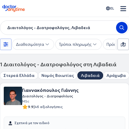
doctoranytime
EL
Διαιτολόγος - Διατροφολόγος, Λιβαδειά
Διαθεσιμότητα
Τρόποι πληρωμής
Πρόσθετα φ
1
Διαιτολόγος - Διατροφολόγος στη Λιβαδειά
Στερεά Ελλάδα
Νομός Βοιωτίας
Λιβαδειά
Αράχωβα
Γιαννακόπουλος Γιάννης
Διαιτολόγος - Διατροφολόγος
MSc
|
9.9
46 αξιολογήσεις
Σχετικά με τον ειδικό