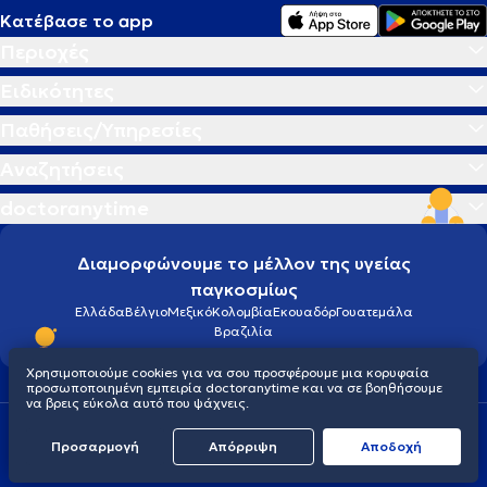
Κατέβασε το app
Περιοχές
Ειδικότητες
Παθήσεις/Υπηρεσίες
Αναζητήσεις
doctoranytime
Διαμορφώνουμε το μέλλον της υγείας
παγκοσμίως
Ελλάδα
Βέλγιο
Μεξικό
Κολομβία
Εκουαδόρ
Γουατεμάλα
Βραζιλία
Χρησιμοποιούμε cookies για να σου προσφέρουμε μια κορυφαία
προσωποποιημένη εμπειρία doctoranytime και να σε βοηθήσουμε
να βρεις εύκολα αυτό που ψάχνεις.
Οροι χρήσης
Cookies
Πολιτική προστασίας προσωπικού απορρήτου
Προσαρμογή
Απόρριψη
Aποδοχή
© 2026 doctoranytime