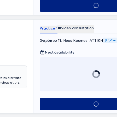
Book appointment
s, relationship
ith the Friends
ffering
 is strongly
hiatric Clinic of
Video consultation
Practice 1
Θαρύπου 11, Neos Kosmos, ΑΤΤΙΚΗ
1,0 km
Next availability
ains a private
hology at the
ychodynamic
c Center for
Athens), which
an Movement
Book appointment
erapeutic model
is of symbols
e Authentic