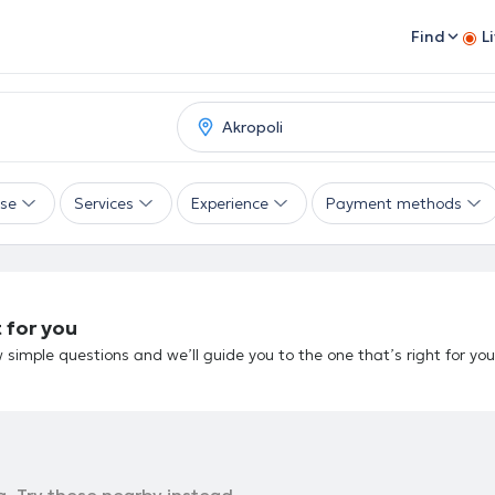
Find
L
ise
Services
Experience
Payment methods
 for you
 simple questions and we’ll guide you to the one that’s right for you