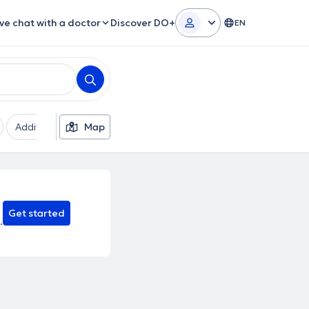
ive chat with a doctor
Discover DO+
EN
Additional filters
Map
Languages
Insurances
Ge
Get started
.