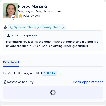
Florou Mariana
Ψυχολόγος - Ψυχοθεραπεύτρια
|
10
2 reviews
Systemic Therapy
Family Therapy
About the specialist
Mariana Florou
is a
Psychologist-Psychotherapist
and maintains a
private practice in Kifisia. She is a distinguished graduate in
Psychology from Panteion University (License number 2955/18-01-
2019). Additionally, she is a distinguished graduate in Sociology
from the same university. She has completed her studies in the four-
Practice 1
year enriched systemic SANE model at the Institute of Education
and Research in Systemic Psychotherapy - Logo Psychis, obtaining a
diploma in psychotherapy recognized by the European Association
Πηγών 8, Kifisia, ΑΤΤΙΚΗ
14,9 km
for Psychotherapy (EAP). At the same institute, she has also
completed a one-year training program in couples therapy. She
Next availability
Book appointment
regularly receives supervision and has undergone over ten years of
personal therapy. She has completed a six-month internship in the
psychiatric clinic of the 414 Military Hospital as a prerequisite for
her undergraduate studies. Furthermore, as part of her
specialization in psychotherapy, she completed a 30-month
practical training in a psychologist’s office, where she actively