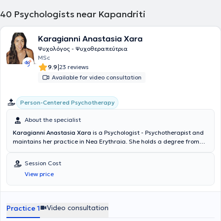
40
Psychologists near Kapandriti
Karagianni Anastasia Xara
Ψυχολόγος - Ψυχοθεραπεύτρια
MSc
|
9.9
23 reviews
Available for video consultation
Person-Centered Psychotherapy
About the specialist
Karagianni Anastasia Xara
is a Psychologist - Psychotherapist and
maintains her practice in Nea Erythraia. She holds a degree from
the Department of Psychology of the School of Social Sciences at
the University of Crete. She has received specialized training in the
Session Cost
Person-Centered Approach to Psychotherapy from the College of
View price
Human Sciences-ICPS and has completed advanced postgraduate
seminars. She has worked as a Psychologist in a Geriatric Care Unit
as well as in a Psychiatric Clinic. She handles a wide range of cases,
always focusing on providing the best possible service tailored to the
Video consultation
Practice 1
individual needs of each person she undertakes.