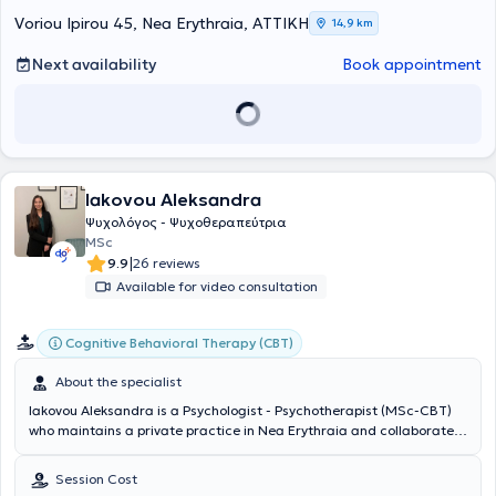
Voriou Ipirou 45, Nea Erythraia, ΑΤΤΙΚΗ
14,9 km
Next availability
Book appointment
Iakovou Aleksandra
Ψυχολόγος - Ψυχοθεραπεύτρια
MSc
|
9.9
26 reviews
Available for video consultation
Cognitive Behavioral Therapy (CBT)
About the specialist
Iakovou Aleksandra is a Psychologist - Psychotherapist (MSc-CBT)
who maintains a private practice in Nea Erythraia and collaborates
with a psychotherapy center in downtown Athens. She studied
Psychology at the University of Greenwich in England (BSc) and has
Session Cost
been trained in Cognitive Behavioral Therapy (CBT). Additionally,