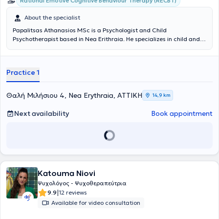
Rational Emotive Cognitive Behaviour Therapy (RECBT)
About the specialist
Papalitsas Athanasios MSc is a Psychologist and Child
Psychotherapist based in Nea Erithraia. He specializes in child and
adolescent psychotherapy, parent counseling, and group
psychoeducation programs. His office is a modern and welcoming
space for psychological support, designed to provide every
Practice 1
individual with the opportunity to freely express their thoughts,
emotions, and difficulties.
Θαλή Μιλήσιου 4, Nea Erythraia, ΑΤΤΙΚΗ
14,9 km
Next availability
Book appointment
Katouma Niovi
Ψυχολόγος - Ψυχοθεραπεύτρια
|
9.9
12 reviews
Available for video consultation