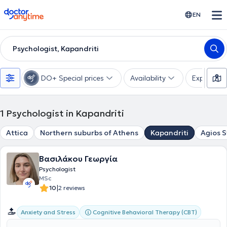
doctoranytime
EN
Psychologist, Kapandriti
DO+ Special prices
Availability
Expertise
1
Psychologist in Kapandriti
Attica
Northern suburbs of Athens
Kapandriti
Agios 
Βασιλάκου Γεωργία
Psychologist
MSc
|
10
2 reviews
Cognitive Behavioral Therapy (CBT)
Anxiety and Stress