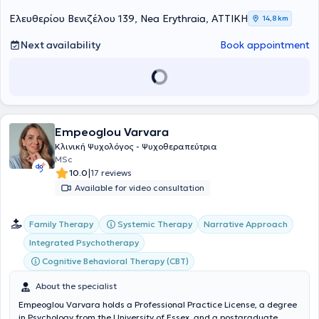
Ελευθερίου Βενιζέλου 139, Nea Erythraia, ΑΤΤΙΚΗ
14,8 km
Next availability
Book appointment
Empeoglou Varvara
Κλινική Ψυχολόγος - Ψυχοθεραπεύτρια
MSc
|
10.0
17 reviews
Available for video consultation
Family Therapy
Systemic Therapy
Narrative Approach
Integrated Psychotherapy
Cognitive Behavioral Therapy (CBT)
About the specialist
Empeoglou Varvara holds a Professional Practice License, a degree
in Psychology from the University of Essex, and a postgraduate