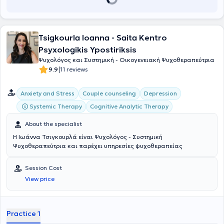
development and the improvement of daily quality of life both
through the therapist-patient relationship and through short
seminars, workshops, and presentations.
Tsigkourla Ioanna - Saita Kentro
Psyxologikis Ypostiriksis
Ψυχολόγος και Συστημική - Οικογενειακή Ψυχοθεραπεύτρια
|
9.9
11 reviews
Anxiety and Stress
Couple counseling
Depression
Systemic Therapy
Cognitive Analytic Therapy
About the specialist
Η Ιωάννα Τσιγκουρλά είναι Ψυχολόγος - Συστημική
Ψυχοθεραπεύτρια και παρέχει υπηρεσίες ψυχοθεραπείας
Session Cost
View price
Practice 1