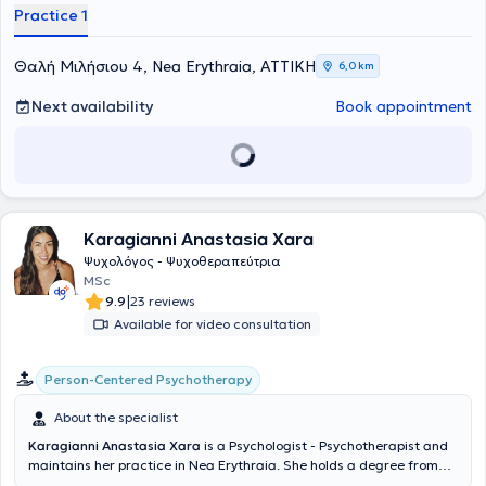
Practice 1
individual with the opportunity to freely express their thoughts,
emotions, and difficulties.
Θαλή Μιλήσιου 4, Nea Erythraia, ΑΤΤΙΚΗ
6,0 km
Next availability
Book appointment
Karagianni Anastasia Xara
Ψυχολόγος - Ψυχοθεραπεύτρια
MSc
|
9.9
23 reviews
Available for video consultation
Person-Centered Psychotherapy
About the specialist
Karagianni Anastasia Xara
is a Psychologist - Psychotherapist and
maintains her practice in Nea Erythraia. She holds a degree from
the Department of Psychology of the School of Social Sciences at