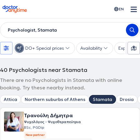
doctoranytime
EN
Psychologist, Stamata
DO+ Special prices
Availability
Expertise
40
Psychologists near Stamata
There are no Psychologists in Stamata with online
booking. Try these nearby instead.
Attica
Northern suburbs of Athens
Stamata
Drosia
Τρανούλη Δήμητρα
Ψυχολόγος - Ψυχοθεραπεύτρια
BSc, PGDip
New partner