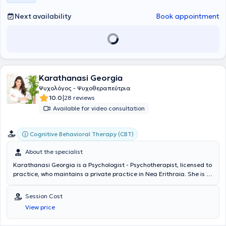
Next availability
Book appointment
Karathanasi Georgia
Ψυχολόγος - Ψυχοθεραπεύτρια
|
10.0
28 reviews
Available for video consultation
Cognitive Behavioral Therapy (CBT)
About the specialist
Karathanasi Georgia is a Psychologist - Psychotherapist, licensed to
practice, who maintains a private practice in Nea Erithraia. She is a
graduate of the Department of Psychology at the University of
Crete and specializes in Cognitive-Behavioral Therapy (CBT) from
Session Cost
the Institute for Research and Therapy of Behavior (IRET). Her
View price
clinical and professional experience stems from many years of
private practice, her collaboration with the specialized online