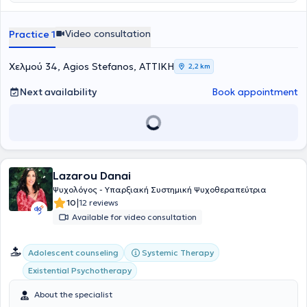
process is individually tailored, taking into account each person's
needs, pace, and objectives.
Video consultation
Practice 1
Χελμού 34, Agios Stefanos, ΑΤΤΙΚΗ
2,2 km
Next availability
Book appointment
Lazarou Danai
Ψυχολόγος - Υπαρξιακή Συστημική Ψυχοθεραπεύτρια
|
10
12 reviews
Available for video consultation
Systemic Therapy
Αdolescent counseling
Existential Psychotherapy
About the specialist