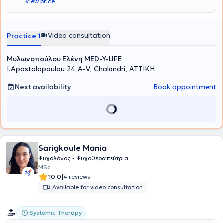
View price
Βιοθυμικής Ψυχοθεραπείας από το Sussex Hypnotherapy Center ,
N.L.P Certificate ano to American Board of Hypnotherapy, N.L.P,
Δίπλωμα Νευρογλωσσικού Προγραμματισμού από την Academy of
Modern Psychology Life Coach Ainwua anó Transformation
Video consultation
Practice 1
Academy TM (USA) N.L.P και Δίπλωμα από το Auspicium (UK) και
Transformation Academy TM (USA)
Μυλωνοπούλου Ελένη MED-Y-LIFE
I.Apostolopoulou 24 A-V, Chalandri, ΑΤΤΙΚΗ
Next availability
Book appointment
Sarigkoule Mania
Ψυχολόγος - Ψυχοθεραπεύτρια
MSc
|
10.0
4 reviews
Available for video consultation
Systemic Therapy