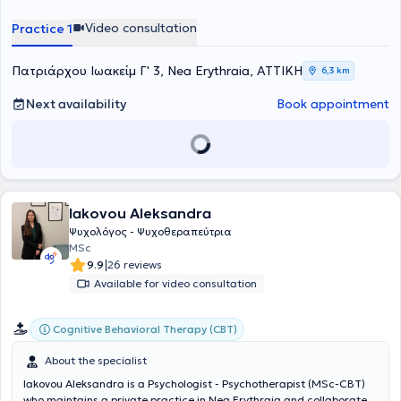
psychotherapy platform My Therapist, as well as with specialized
therapy centers where she conducts individual psychotherapy,
Video consultation
Practice 1
parent counseling, and couple and family therapy. Her priority is
continuous professional development and growth, which she ensures
through private supervision and the attendance of numerous
Πατριάρχου Ιωακείμ Γ' 3, Nea Erythraia, ΑΤΤΙΚΗ
6,3 km
seminars related to her scientific field. Lastly, she privately handles
cases spanning the full spectrum of psychopathology, requiring
Next availability
Book appointment
immediate intervention, counseling, and psychotherapeutic support.
Iakovou Aleksandra
Ψυχολόγος - Ψυχοθεραπεύτρια
MSc
|
9.9
26 reviews
Available for video consultation
Cognitive Behavioral Therapy (CBT)
About the specialist
Iakovou Aleksandra is a Psychologist - Psychotherapist (MSc-CBT)
who maintains a private practice in Nea Erythraia and collaborates