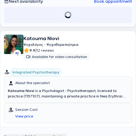
Next availability
Book appointment
Katouma Niovi
Ψυχολόγος - Ψυχοθεραπεύτρια
|
9.9
12 reviews
Available for video consultation
Integrated Psychotherapy
About the specialist
Katouma Niovi
is a Psychologist - Psychotherapist, licensed to
practice (1137107), maintaining a private practice in Nea Erythraia.
She is a graduate of the Department of Psychology at the University
of East London, fully accredited by the British Association for
Session Cost
Counselling and Psychotherapy (BACP), from which she graduated
View price
with distinction. She has specialized in Integrated Counselling and
Psychotherapeutic Approaches (Cognitive-Behavioral Therapy/CBT,
Person-Centered, Psychodynamic) and holds the European Care
Certificate (ECC) from TACT HELLAS. She also holds a degree in