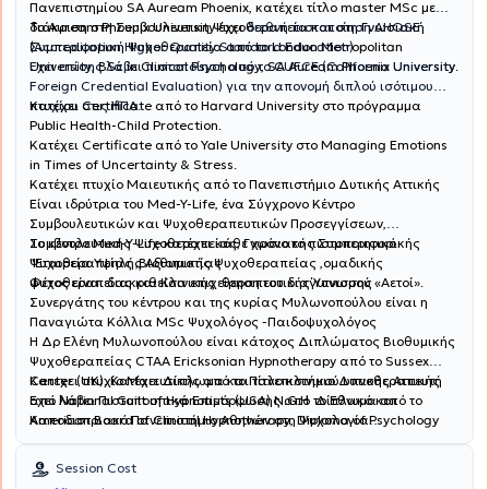
Πανεπιστημίου SA Auream Phoenix, κατέχει τίτλο master MSc με
διάκριση στη Συμβουλευτικη Ψυχοθεραπεία και στη Γνωσιακή
Το Auream Phoenix University έχει
διεθνή πιστοποίηση AHQSE
Συμπεριφορική Ψυχοθεραπεία από το London Metropolitan
(Accreditation Higher Quality Standard Education)
University, BSc in Clinical Psychology, SA Auream Phoenix University.
Έχει επίσης λάβει πιστοποίηση από το CUFCE (California University
Foreign Credential Evaluation) για την απονομή διπλού ισότιμου
πτυχίου στις ΗΠΑ.
Κατέχει Certificate από το Harvard University στο πρόγραμμα
Public Health-Child Protection.
Κατέχει Certificate από το Yale University στο Managing Emotions
in Times of Uncertainty & Stress.
Κατέχει πτυχίο Μαιευτικής από το Πανεπιστήμιο Δυτικής Αττικής
Είναι ιδρύτρια του Med-Y-Life, ένα Σύγχρονο Κέντρο
Συμβουλευτικών και Ψυχοθεραπευτικών Προσεγγίσεων,
Συμβουλευτικής Ψυχοθεραπείας, Γνωσιακής Συμπεριφορικής
Το κέντρο Med-Y-Life κατέχει κάθε χρόνο το πιστοποιητικό
Ψυχοθεραπείας ,Βιοθυμικής Ψυχοθεραπείας ,ομαδικής
"Εταιρεία Υψηλής Αξιοπιστίας .
ψυχοθεραπείας και Κλινικής θεραπευτικής Ύπνωσης .
Φέτος είναι διακριθείσα επιχείρηση του διαγωνισμού «Αετοί».
Συνεργάτης του κέντρου και της κυρίας Μυλωνοπούλου είναι η
Παναγιώτα Κόλλια MSc Ψυχολόγος -Παιδοψυχολόγος
Η Δρ Ελένη Μυλωνοπούλου είναι κάτοχος Διπλώματος Βιοθυμικής
Ψυχοθεραπείας CTAA Ericksonian Hypnotherapy από το Sussex
Center (UK). Κατέχει Δίπλωμα και τίτλο κλινικού υπνοθεραπευτή
Κατεχει πτυχίο Μαιευτικής από το Πανεπιστήμιο Δυτικής Αττικής
από National Guilt of Hypnotists (USA) N.G.Η Δίπλωμα από το
Έχει λάβει Πιστοποιητικά Επιμόρφωσης από το Εθνικό και
American Board of Clinical Hypnotherapy, Diploma of Psychology
Καποδιστριακό Πανεπιστήμιο Αθηνών στη Ψυχολογία
anó to Academy of Modern Psychology, Certificate από την
Προσωπικότητας, στην Εγκληματολογική Έρευνα και η Συμβολή της
Academy of Modern Psychology στη Συμβουλευτική Αντιμετώπιση
Ψυχολογίας και στα Χαρακτηριστικά και Θεραπευτικές
Session Cost
του Κλινικού Τραύματος. Επιπροσθέτως, κατέχει Δίπλωμα
Εφαρμογές της Κλινικής Ύπνωσης.