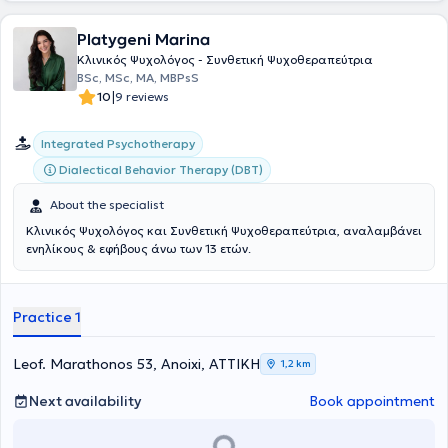
mental disorders in a hospital setting. Simultaneously, she is
training in Psychoanalytic Psychotherapy through the five-year
Platygeni Marina
program of the Hellenic Society of Group Psychoanalytic
Κλινικός Ψυχολόγος - Συνθετική Ψυχοθεραπεύτρια
Psychotherapy (HSGPP), strengthening her theoretical knowledge
BSc, MSc, MA, MBPsS
and clinical practice. Her goal is to provide meaningful
|
10
9 reviews
psychological support, both through individual and group sessions,
tailored to the needs of each person seeking help and change in
their life.
Integrated Psychotherapy
Dialectical Behavior Therapy (DBT)
About the specialist
Κλινικός Ψυχολόγος και Συνθετική Ψυχοθεραπεύτρια, αναλαμβάνει
ενηλίκους & εφήβους άνω των 13 ετών.
Practice 1
Leof. Marathonos 53, Anoixi, ΑΤΤΙΚΗ
1,2 km
Next availability
Book appointment