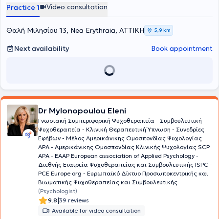
αξίζει να γίνεται κατανοητή, αποδεκτή και να αντιμετωπίζεται με τη
Video consultation
Practice 1
δέουσα φροντίδα.
Θαλή Μιλησίου 13, Nea Erythraia, ΑΤΤΙΚΗ
5,9 km
Next availability
Book appointment
Dr Mylonopoulou Eleni
Γνωσιακή Συμπεριφορική Ψυχοθεραπεία - Συμβουλευτική
Ψυχοθεραπεία - Κλινική Θεραπευτική Ύπνωση - Συνεδρίες
Εφήβων - Μέλος Aμερικάνικης Ομοσπονδίας Ψυχολογίας
ΑΡΑ - Αμερικάνικης Ομοσπονδίας Κλινικής Ψυχολογίας SCP
APA - EAAP European association of Applied Psychology -
Διεθνής Εταιρεία Ψυχοθεραπείας και Συμβουλευτικής ISPC -
PCE Europe org - Ευρωπαϊκό Δίκτυο Προσωποκεντρικής και
Βιωματικής Ψυχοθεραπείας και Συμβουλευτικής
(Psychologist)
|
9.8
39 reviews
Available for video consultation