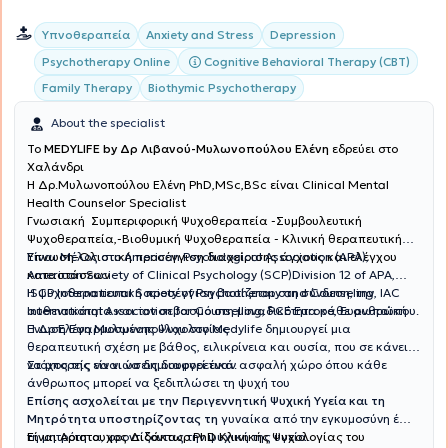
Υπνοθεραπεία
Anxiety and Stress
Depression
Cognitive Behavioral Therapy (CBT)
Psychotherapy Online
Family Therapy
Biothymic Psychotherapy
About the specialist
To
MEDYLIFE by Δρ Λιβανού-Μυλωνοπούλου Ελένη
εδρεύει στο
Χαλάνδρι
H Δρ.Μυλωνοπούλου Ελένη PhD,MSc,BSc είναι Clinical Mental
Health Counselor Specialist
Γνωσιακή Συμπεριφορική Ψυχοθεραπεία -Συμβουλευτική
Ψυχοθεραπεία,-Βιοθυμική Ψυχοθεραπεία - Κλινική θεραπευτική
Ύπνωση-Ολιστική προσέγγιση διαχείρισης άγχους και ελέγχου
Είναι Μέλος στο American Psychological Association (APA),
καταστάσεων
American Society of Clinical Psychology (SCP)Division 12 of APA,
ISCP International Society of Psychotherapy and Counseling, IAC
Η ψυχοθεραπευτική προσέγγιση βασίζεται στη σύνδεση, την
International Association for Counselling, PCE Europe, Ευρωπαϊκή
αυθεντικότητα και τον σεβασμό στη μοναδικότητα κάθε ανθρώπου.
Ένωση Εφαρμοσμένης Ψυχολογίας
Η Δρ Ελένη Μυλωνοπούλου στο Medylife δημιουργεί μια
θεραπευτική σχέση με βάθος, ειλικρίνεια και ουσία, που σε κάνει
να μπορείς να νιώσεις διαφορετικά.
Στόχος της είναι να δημιουργεί έναν ασφαλή χώρο όπου κάθε
άνθρωπος μπορεί να ξεδιπλώσει τη ψυχή του
Επίσης ασχολείται με την Περιγεννητική Ψυχική Υγεία και τη
Μητρότητα υποστηρίζοντας τη
γυναίκα από την εγκυμοσύνη έως
Είναι Αριστουχος Διδάκτωρ PhD Κλινικής Ψυχολογίας του
τη μητρότητα, φροντίζοντας την ψυχική της υγεία.