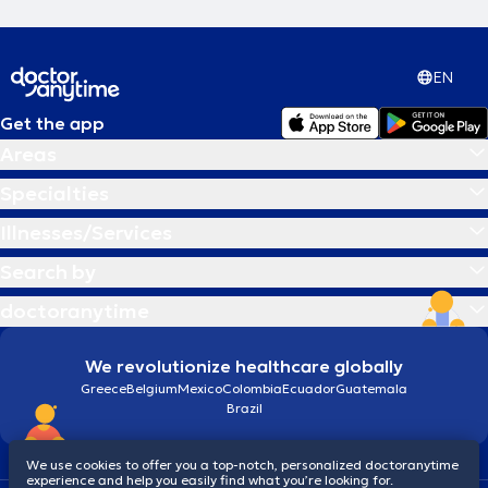
EN
Get the app
Areas
Specialties
Illnesses/Services
Search by
doctoranytime
We revolutionize healthcare globally
Greece
Belgium
Mexico
Colombia
Ecuador
Guatemala
Brazil
We use cookies to offer you a top-notch, personalized doctoranytime
experience and help you easily find what you’re looking for.